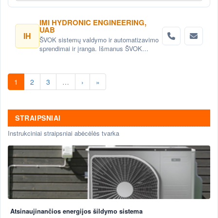
IMI HYDRONIC ENGINEERING,
UAB
IH
ŠVOK sistemų valdymo ir automatizavimo
sprendimai ir įranga. Išmanus ŠVOK
sistemų valdymas. Šildymo, vėdinimo ir
oro kondicionavimo sistemų
automatizavimas.
1
2
3
…
›
»
STRAIPSNIAI
Instrukciniai straipsniai abėcėlės tvarka
Atsinaujinančios energijos šildymo sistema