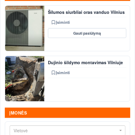
Šilumos siurbliai oras vanduo Vilnius
Įsiminti
Gauti pasiūlymą
Dujinio šildymo montavimas Vilniuje
Įsiminti
ĮMONĖS
Vietovė