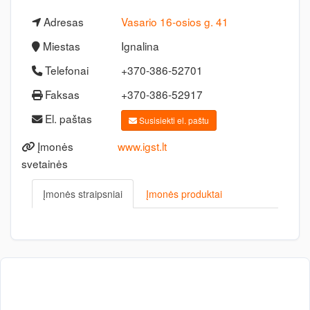
Adresas
Vasario 16-osios g. 41
Miestas
Ignalina
Telefonai
+370-386-52701
Faksas
+370-386-52917
El. paštas
Susisiekti el. paštu
Įmonės
www.igst.lt
svetainės
Įmonės straipsniai
Įmonės produktai