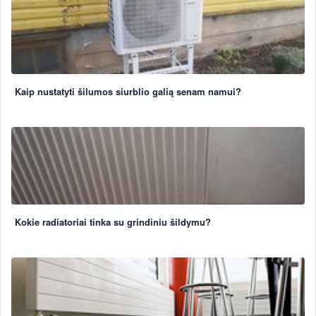
Kaip nustatyti šilumos siurblio galią senam namui?
Kokie radiatoriai tinka su grindiniu šildymu?