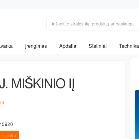
tvarka
Įrengimas
Apdaila
Statiniai
Technika 
. MIŠKINIO IĮ
 14
345920
 el. paštu