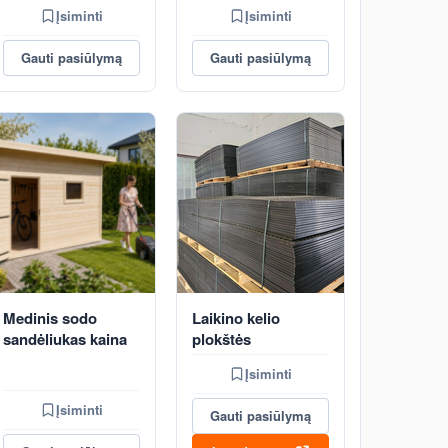
Įsiminti
Įsiminti
Gauti pasiūlymą
Gauti pasiūlymą
Medinis sodo
Laikino kelio
sandėliukas kaina
plokštės
Įsiminti
Įsiminti
Gauti pasiūlymą