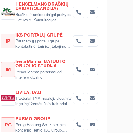
HENSELMANS BRAŠKIŲ
DAIGAI (OLANDIJA)
Braškių ir smidrų daigai-prekyba
Lietuvoje. Konsultacijos
pirkėjams.
IKS PORTALŲ GRUPĖ
IP
Patariamųjų portalų grupė,
kontekstinė, turinio, įtakojimo
reklama
Irena Marma, BATUOTO
OBUOLIO STUDIJA
IM
Irenos Marma patarimai dėl
interjero dizaino
LIVILA, UAB
Traktoriai TYM mažieji, vidutiniai
ir galingi žemės ūkio traktoriai
PURMO GROUP
PG
Rettig Heatting Sp. z o.o. yra
koncerno Rettig ICC Group,