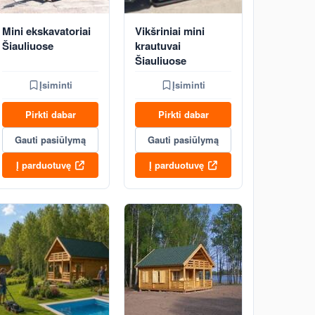
Mini ekskavatoriai
Vikšriniai mini
Šiauliuose
krautuvai
Šiauliuose
Įsiminti
Įsiminti
Pirkti dabar
Pirkti dabar
Gauti pasiūlymą
Gauti pasiūlymą
Į parduotuvę
Į parduotuvę