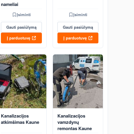
nameliai
Įsiminti
Įsiminti
Gauti pasiūlymą
Gauti pasiūlymą
Į parduotuvę
Į parduotuvę
Kanalizacijos
Kanalizacijos
atkimšimas Kaune
vamzdynų
remontas Kaune