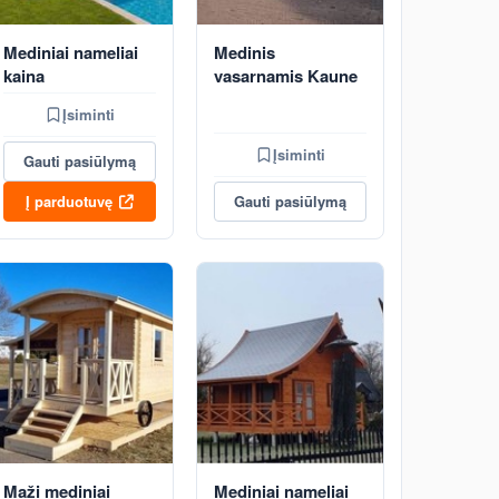
Mediniai nameliai
Medinis
kaina
vasarnamis Kaune
Įsiminti
Įsiminti
Gauti pasiūlymą
Į parduotuvę
Gauti pasiūlymą
Maži mediniai
Mediniai nameliai