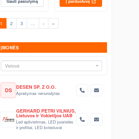
Gauti pasiūlymą
Į parduotuvę
1
2
3
…
›
»
ĮMONĖS
Vietovė
DESEN SP. Z O.O.
DS
Aprašymas nenurodytas
GERHARD PETRI VILNIUS,
Lietuvos ir Vokietijos UAB
Led apšvietimas, LED juostelės
ir profiliai, LED šviestuvai