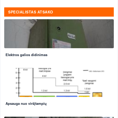
SPECIALISTAS ATSAKO
Elektros galios didinimas
Apsauga nuo viršįtampių