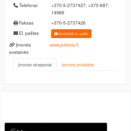
Telefonai
+370-5-2737427, +370-687-
14986
Faksas
+370-5-2737426
El. paštas
Susisiekti el. paštu
Įmonės
www.jodesta.lt
svetainės
Įmonės straipsniai
Įmonės produktai