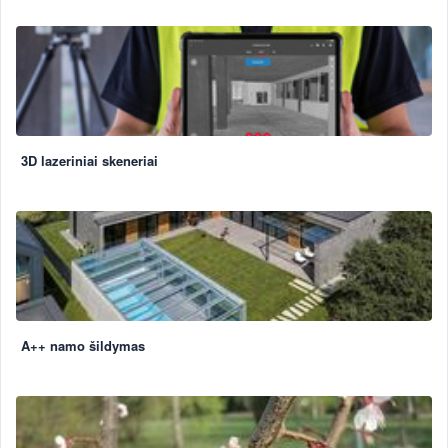
3D lazeriniai skeneriai
A++ namo šildymas