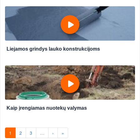
Liejamos grindys lauko konstrukcijoms
Kaip įrengiamas nuotekų valymas
1
2
3
…
›
»