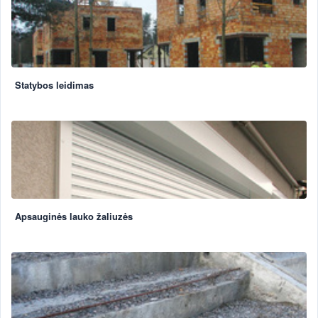
Statybos leidimas
Apsauginės lauko žaliuzės