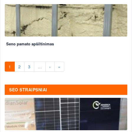
Seno pamato apšiltinimas
1
2
3
…
›
»
SEO STRAIPSNIAI