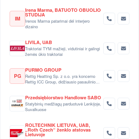
Irena Marma, BATUOTO OBUOLIO
STUDIJA
IM
Irenos Marma patarimai dėl interjero
dizaino
LIVILA, UAB
Traktoriai TYM mažieji, vidutiniai ir galingi
žemės ūkio traktoriai
PURMO GROUP
PG
Rettig Heatting Sp. z o.o. yra koncerno
Rettig ICC Group, didžiausio pasaulinio
radiatorių gamintojo dalimi.
Przedsiębiorstwo Handlowe SABO
Statybinių medžiagų parduotuvė Lenkijoje,
Suvalkuose
ROLTECHNIK LIETUVA, UAB,
„Roth Czech“ ženklo atstovas
Lietuvoje