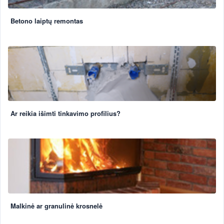
Betono laiptų remontas
Ar reikia išimti tinkavimo profilius?
Malkinė ar granulinė krosnelė