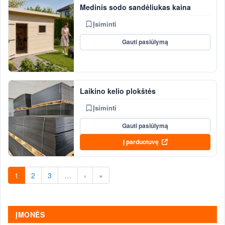
Medinis sodo sandėliukas kaina
Įsiminti
Gauti pasiūlymą
Laikino kelio plokštės
Įsiminti
Gauti pasiūlymą
Į parduotuvę
1
2
3
…
›
»
ĮMONĖS