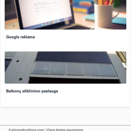
Google reklama
Balkonų stiklinimo paslauga
lt.allconstructions.com
| Visos teisės saugomos.