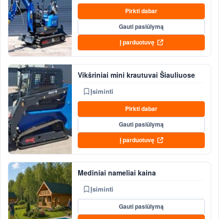
Pirkti dabar
Gauti pasiūlymą
Į parduotuvę
Vikšriniai mini krautuvai Šiauliuose
Įsiminti
Pirkti dabar
Gauti pasiūlymą
Į parduotuvę
Mediniai nameliai kaina
Įsiminti
Gauti pasiūlymą