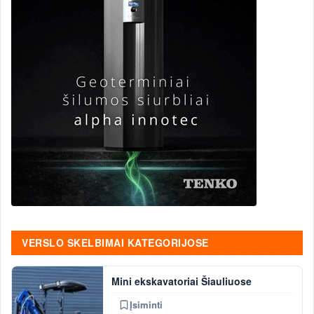
VERSLO SKELBIMAI KATEGORIJOSE
Mini ekskavatoriai Šiauliuose
Įsiminti