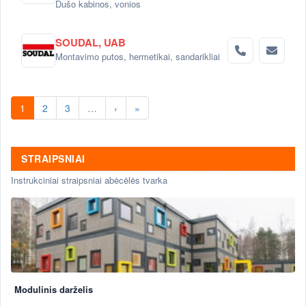
Dušo kabinos, vonios
SOUDAL, UAB
Montavimo putos, hermetikai, sandarikliai
1
2
3
…
›
»
STRAIPSNIAI
Instrukciniai straipsniai abėcėlės tvarka
Modulinis darželis