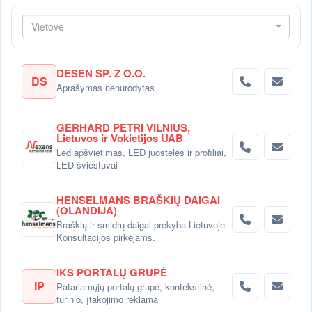
Vietovė
DESEN SP. Z O.O.
DS
Aprašymas nenurodytas
GERHARD PETRI VILNIUS,
Lietuvos ir Vokietijos UAB
Led apšvietimas, LED juostelės ir profiliai,
LED šviestuvai
HENSELMANS BRAŠKIŲ DAIGAI
(OLANDIJA)
Braškių ir smidrų daigai-prekyba Lietuvoje.
Konsultacijos pirkėjams.
IKS PORTALŲ GRUPĖ
IP
Patariamųjų portalų grupė, kontekstinė,
turinio, įtakojimo reklama