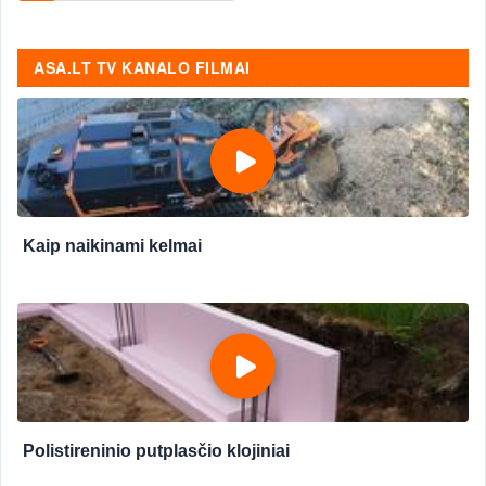
ASA.LT TV KANALO FILMAI
Kaip naikinami kelmai
Polistireninio putplasčio klojiniai