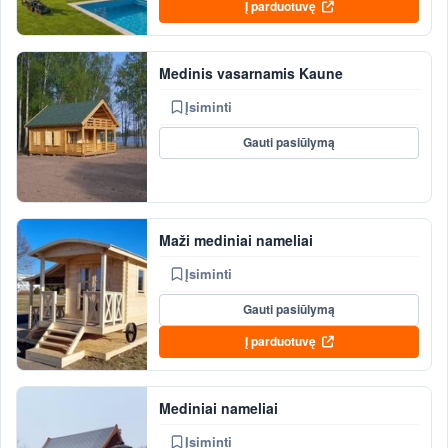
Į parduotuvę
Medinis vasarnamis Kaune
Įsiminti
Gauti pasiūlymą
Maži mediniai nameliai
Įsiminti
Gauti pasiūlymą
Į parduotuvę
Mediniai nameliai
Įsiminti