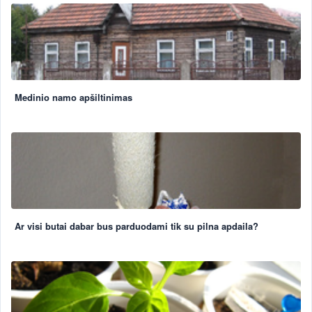
Medinio namo apšiltinimas
Ar visi butai dabar bus parduodami tik su pilna apdaila?