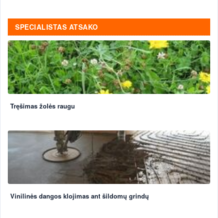
SPECIALISTAS ATSAKO
Tręšimas žolės raugu
Vinilinės dangos klojimas ant šildomų grindų