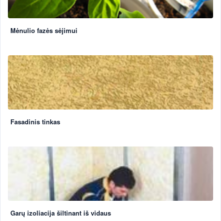
Mėnulio fazės sėjimui
Fasadinis tinkas
Garų izoliacija šiltinant iš vidaus