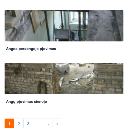
Angos perdangoje pjovimas
Angų pjovimas sienoje
1
2
3
…
›
»