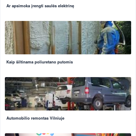
Ar apsimoka įrengti saulės elektrinę
Kaip šiltinama poliuretano putomis
Automobilio remontas Vilniuje