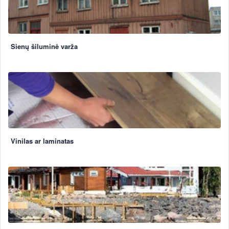
Sienų šiluminė varža
Vinilas ar laminatas