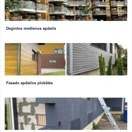
Degintos medienos apdaila
Fasado apdailos plokštės