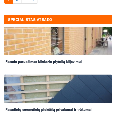
SPECIALISTAS ATSAKO
Fasado paruošimas klinkerio plytelių klijavimui
Fasadinių cementinių plokščių privalumai ir trūkumai