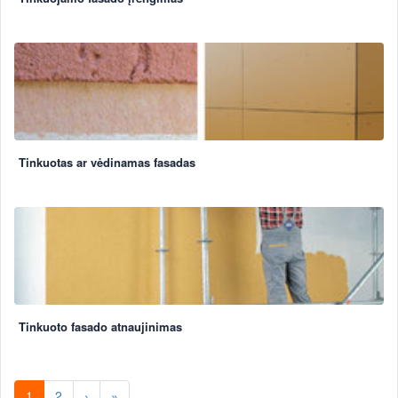
Tinkuotas ar vėdinamas fasadas
Tinkuoto fasado atnaujinimas
1
2
›
»