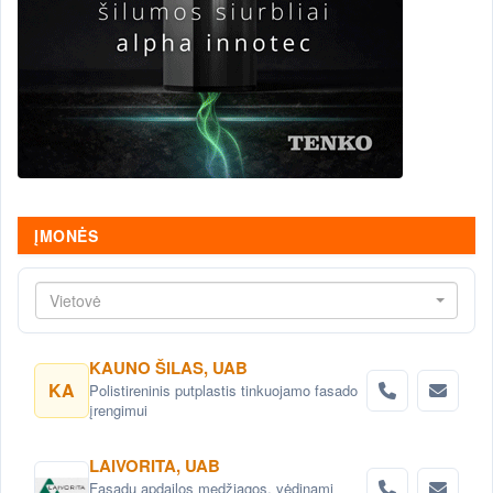
ĮMONĖS
Vietovė
KAUNO ŠILAS, UAB
KA
Polistireninis putplastis tinkuojamo fasado
įrengimui
LAIVORITA, UAB
Fasadų apdailos medžiagos, vėdinami