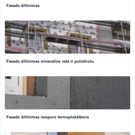
Fasado šiltinimas
Fasado šiltinimas mineraline vata ir polistirolu
Fasado šiltinimas neoporo termoplokštėmis