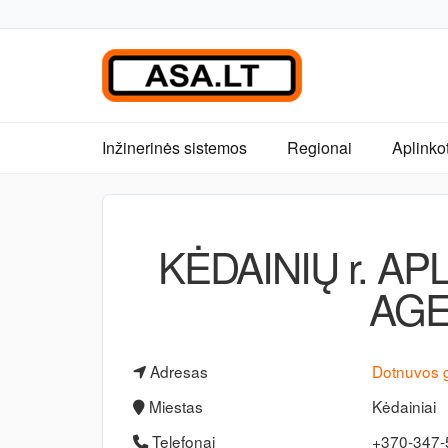
Inžinerinės sistemos
Regionai
Aplinko
KĖDAINIŲ r. A
AG
Adresas
Dotnuvos g
Miestas
Kėdainiai
Telefonai
+370-347