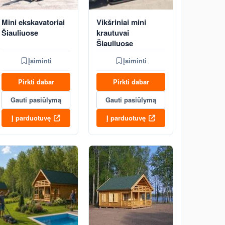
Mini ekskavatoriai
Vikšriniai mini
Šiauliuose
krautuvai
Šiauliuose
Įsiminti
Įsiminti
Pirkti dabar
Pirkti dabar
Gauti pasiūlymą
Gauti pasiūlymą
Į parduotuvę
Į parduotuvę