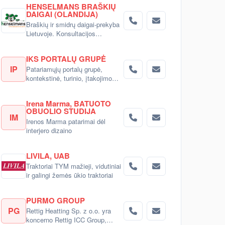
HENSELMANS BRAŠKIŲ
DAIGAI (OLANDIJA)
Braškių ir smidrų daigai-prekyba
Lietuvoje. Konsultacijos
pirkėjams.
IKS PORTALŲ GRUPĖ
IP
Patariamųjų portalų grupė,
kontekstinė, turinio, įtakojimo
reklama
Irena Marma, BATUOTO
OBUOLIO STUDIJA
IM
Irenos Marma patarimai dėl
interjero dizaino
LIVILA, UAB
Traktoriai TYM mažieji, vidutiniai
ir galingi žemės ūkio traktoriai
PURMO GROUP
PG
Rettig Heatting Sp. z o.o. yra
koncerno Rettig ICC Group,