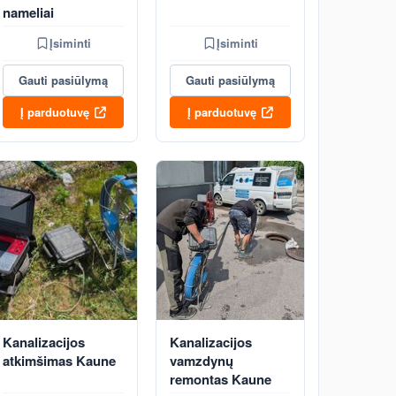
nameliai
Įsiminti
Įsiminti
Gauti pasiūlymą
Gauti pasiūlymą
Į parduotuvę
Į parduotuvę
Kanalizacijos
Kanalizacijos
atkimšimas Kaune
vamzdynų
remontas Kaune