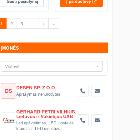
Gauti pasiūlymą
Į parduotuvę
1
2
3
…
›
»
ĮMONĖS
Vietovė
DESEN SP. Z O.O.
DS
Aprašymas nenurodytas
GERHARD PETRI VILNIUS,
Lietuvos ir Vokietijos UAB
Led apšvietimas, LED juostelės
ir profiliai, LED šviestuvai