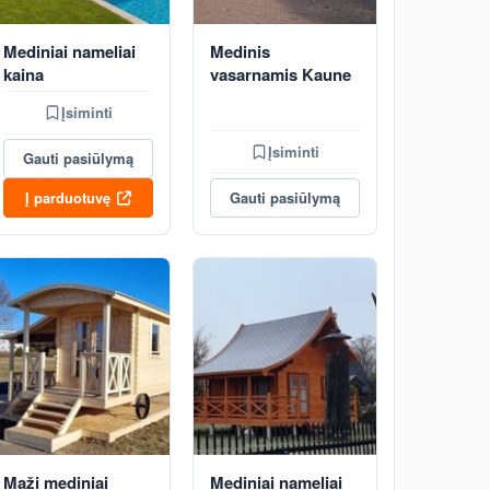
Mediniai nameliai
Medinis
kaina
vasarnamis Kaune
Įsiminti
Įsiminti
Gauti pasiūlymą
Į parduotuvę
Gauti pasiūlymą
Maži mediniai
Mediniai nameliai