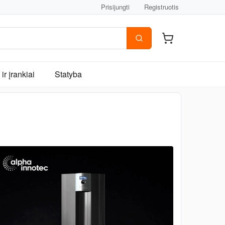
Prisijungti
Registruotis
ir įrankiai
Statyba