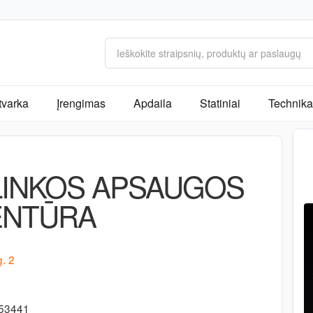
tvarka
Įrengimas
Apdaila
Statiniai
Technika 
PLINKOS APSAUGOS
ENTŪRA
. 2
-53441