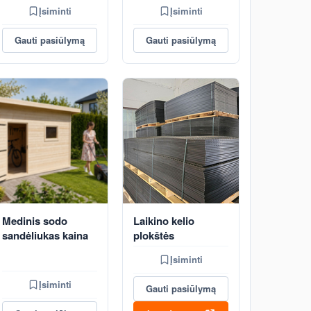
Įsiminti
Įsiminti
Gauti pasiūlymą
Gauti pasiūlymą
Medinis sodo
Laikino kelio
sandėliukas kaina
plokštės
Įsiminti
Įsiminti
Gauti pasiūlymą