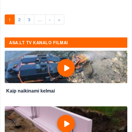
1
2
3
…
›
»
ASA.LT TV KANALO FILMAI
Kaip naikinami kelmai