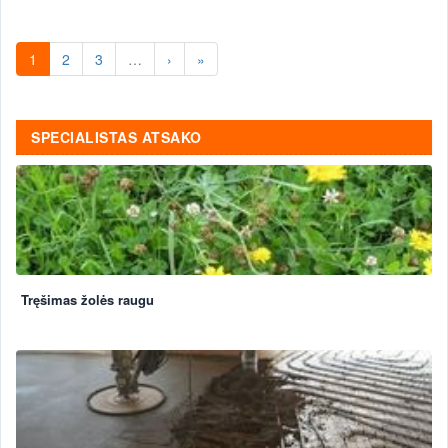
1
2
3
…
›
»
SPECIALISTAS ATSAKO
Tręšimas žolės raugu