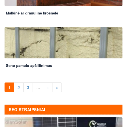
Malkinė ar granulinė krosnelė
Seno pamato apšiltinimas
1
2
3
…
›
»
SEO STRAIPSNIAI