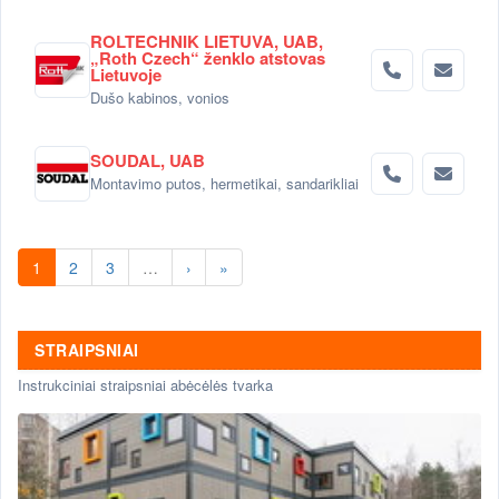
ROLTECHNIK LIETUVA, UAB,
„Roth Czech“ ženklo atstovas
Lietuvoje
Dušo kabinos, vonios
SOUDAL, UAB
Montavimo putos, hermetikai, sandarikliai
1
2
3
…
›
»
STRAIPSNIAI
Instrukciniai straipsniai abėcėlės tvarka