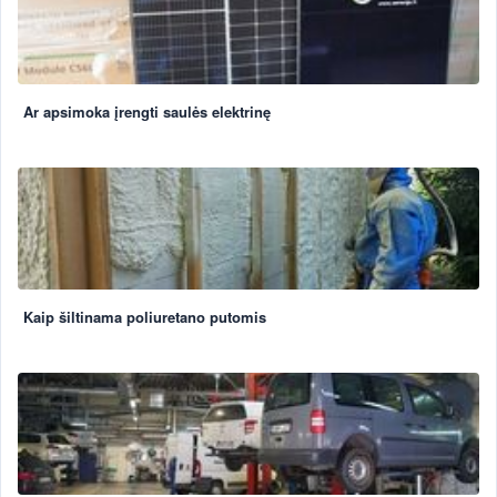
Ar apsimoka įrengti saulės elektrinę
Kaip šiltinama poliuretano putomis