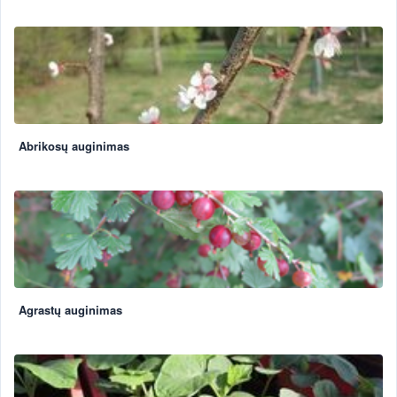
Abrikosų auginimas
Agrastų auginimas