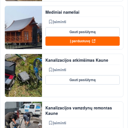
Mediniai nameliai
Įsiminti
Gauti pasiūlymą
Į parduotuvę
Kanalizacijos atkimšimas Kaune
Įsiminti
Gauti pasiūlymą
Kanalizacijos vamzdynų remontas
Kaune
Įsiminti