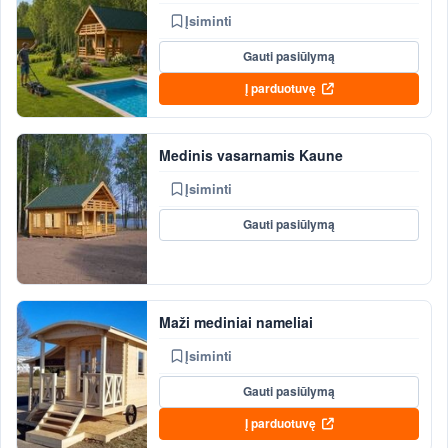
Įsiminti
Gauti pasiūlymą
Į parduotuvę
Medinis vasarnamis Kaune
Įsiminti
Gauti pasiūlymą
Maži mediniai nameliai
Įsiminti
Gauti pasiūlymą
Į parduotuvę