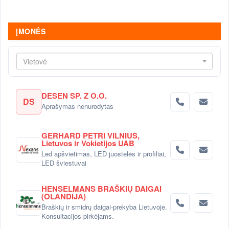
ĮMONĖS
Vietovė
DESEN SP. Z O.O.
DS
Aprašymas nenurodytas
GERHARD PETRI VILNIUS,
Lietuvos ir Vokietijos UAB
Led apšvietimas, LED juostelės ir profiliai,
LED šviestuvai
HENSELMANS BRAŠKIŲ DAIGAI
(OLANDIJA)
Braškių ir smidrų daigai-prekyba Lietuvoje.
Konsultacijos pirkėjams.