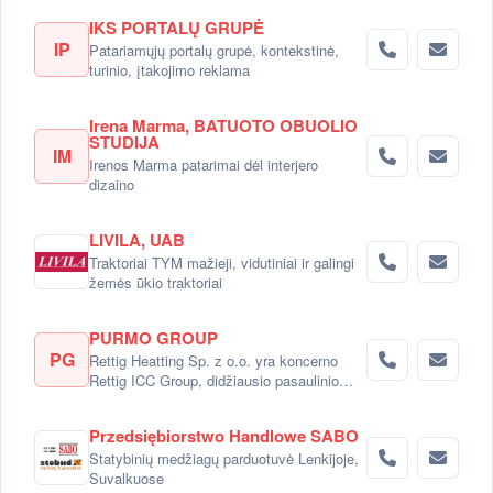
IKS PORTALŲ GRUPĖ
IP
Patariamųjų portalų grupė, kontekstinė,
turinio, įtakojimo reklama
Irena Marma, BATUOTO OBUOLIO
STUDIJA
IM
Irenos Marma patarimai dėl interjero
dizaino
LIVILA, UAB
Traktoriai TYM mažieji, vidutiniai ir galingi
žemės ūkio traktoriai
PURMO GROUP
PG
Rettig Heatting Sp. z o.o. yra koncerno
Rettig ICC Group, didžiausio pasaulinio
radiatorių gamintojo dalimi.
Przedsiębiorstwo Handlowe SABO
Statybinių medžiagų parduotuvė Lenkijoje,
Suvalkuose