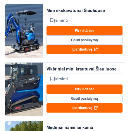
Mini ekskavatoriai Šiauliuose
Įsiminti
Pirkti dabar
Gauti pasiūlymą
Į parduotuvę
Vikšriniai mini krautuvai Šiauliuose
Įsiminti
Pirkti dabar
Gauti pasiūlymą
Į parduotuvę
Mediniai nameliai kaina