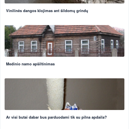
Vinilinės dangos klojimas ant šildomų grindų
Medinio namo apšiltinimas
Ar visi butai dabar bus parduodami tik su pilna apdaila?