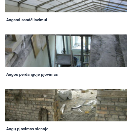
Angarai sandėliavimui
Angos perdangoje pjovimas
Angų pjovimas sienoje