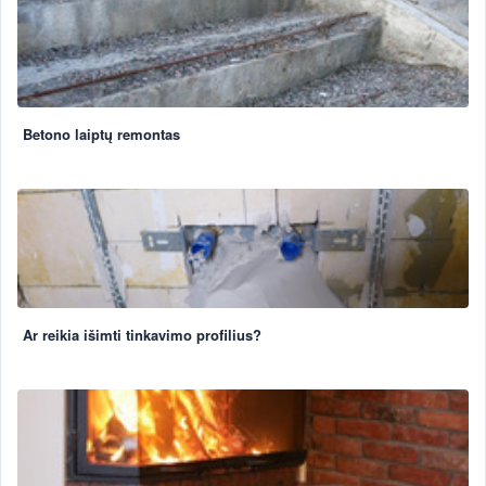
Betono laiptų remontas
Ar reikia išimti tinkavimo profilius?