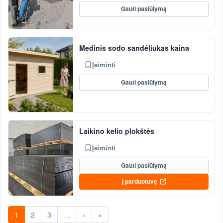
Gauti pasiūlymą
Medinis sodo sandėliukas kaina
Įsiminti
Gauti pasiūlymą
Laikino kelio plokštės
Įsiminti
Gauti pasiūlymą
Į parduotuvę
1
2
3
…
›
»