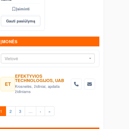
Įsiminti
Gauti pasiūlymą
ĮMONĖS
Vietovė
EFEKTYVIOS
TECHNOLOGIJOS, UAB
ET
Krosnelės, židiniai, apdaila
židiniams
1
2
3
…
›
»