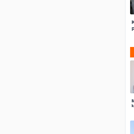
p
M
k