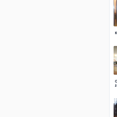
K
O
ž