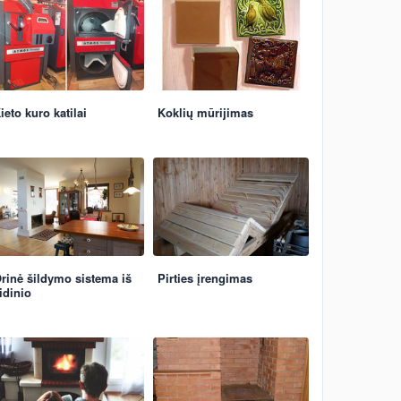
ieto kuro katilai
Koklių mūrijimas
rinė šildymo sistema iš
Pirties įrengimas
idinio