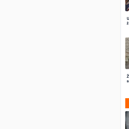
U
ž
Ž
s