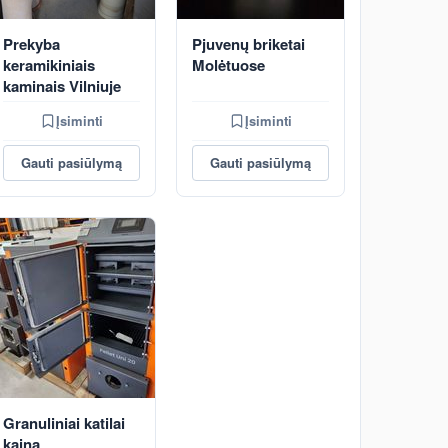
Prekyba
Pjuvenų briketai
keramikiniais
Molėtuose
kaminais Vilniuje
Įsiminti
Įsiminti
Gauti pasiūlymą
Gauti pasiūlymą
Granuliniai katilai
kaina