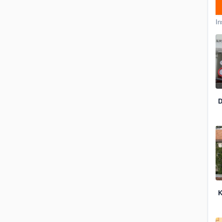
In
D
K