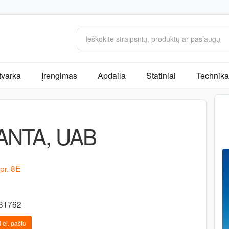
tvarka
Įrengimas
Apdaila
Statiniai
Technika 
ANTA, UAB
pr. 8E
-31762
 el. paštu