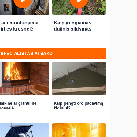
Kaip montuojama
Kaip įrengiamas
irties krosnelė
dujinis šildymas
SPECIALISTAS ATSAKO
alkinė ar granulinė
Kaip įrengti oro padavimą
rosnelė
židiniui?