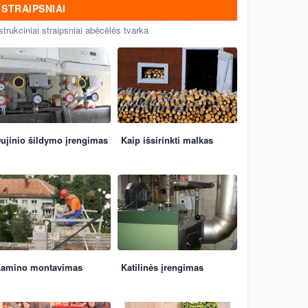
STRAIPSNIAI
strukciniai straipsniai abėcėlės tvarka
ujinio šildymo įrengimas
Kaip išsirinkti malkas
amino montavimas
Katilinės įrengimas