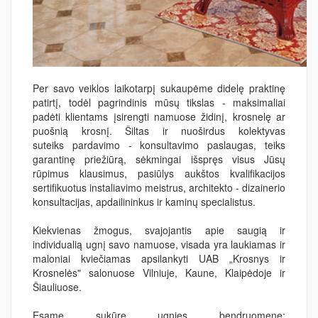
Per savo veiklos laikotarpį sukaupėme didelę praktinę
patirtį, todėl pagrindinis mūsų tikslas - maksimaliai
padėti klientams įsirengti namuose židinį, krosnelę ar
puošnią krosnį. Šiltas ir nuoširdus kolektyvas
suteiks pardavimo - konsultavimo paslaugas, teiks
garantinę priežiūrą, sėkmingai išspręs visus Jūsų
rūpimus klausimus, pasiūlys aukštos kvalifikacijos
sertifikuotus instaliavimo meistrus, architekto - dizainerio
konsultacijas, apdailininkus ir kaminų specialistus.
Kiekvienas žmogus, svajojantis apie saugią ir
individualią ugnį savo namuose, visada yra laukiamas ir
maloniai kviečiamas apsilankyti UAB „Krosnys ir
Krosnelės" salonuose Vilniuje, Kaune, Klaipėdoje ir
Šiauliuose.
Esame sukūrę ugnies bendruomenę: