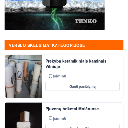
VERSLO SKELBIMAI KATEGORIJOSE
Prekyba keramikiniais kaminais
Vilniuje
Įsiminti
Gauti pasiūlymą
Pjuvenų briketai Molėtuose
Įsiminti