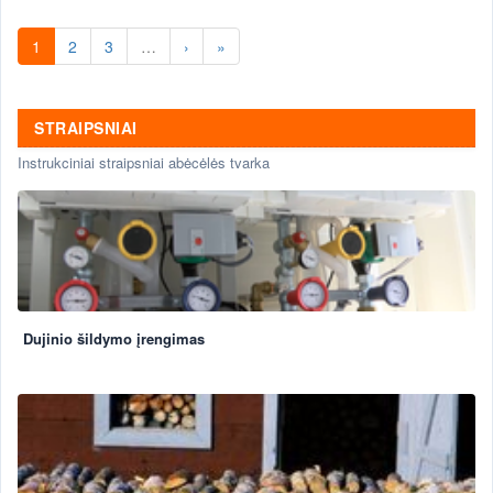
1
2
3
…
›
»
STRAIPSNIAI
Instrukciniai straipsniai abėcėlės tvarka
Dujinio šildymo įrengimas