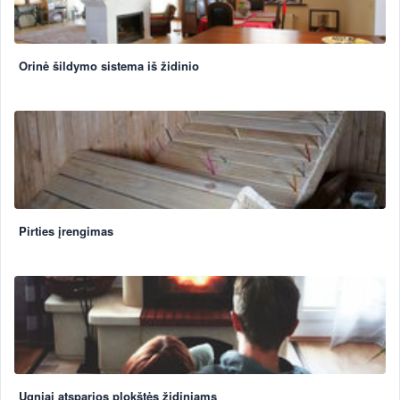
Orinė šildymo sistema iš židinio
Pirties įrengimas
Ugniai atsparios plokštės židiniams