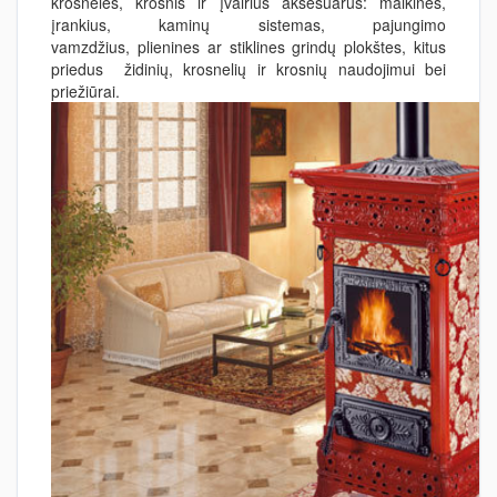
krosneles, krosnis ir įvairius aksesuarus: malkines,
įrankius, kaminų sistemas, pajungimo
vamzdžius, plienines ar stiklines grindų plokštes, kitus
priedus židinių, krosnelių ir krosnių naudojimui bei
priežiūrai.