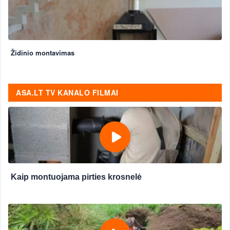
Židinio montavimas
ASA.LT TV KANALO FILMAI
Kaip montuojama pirties krosnelė