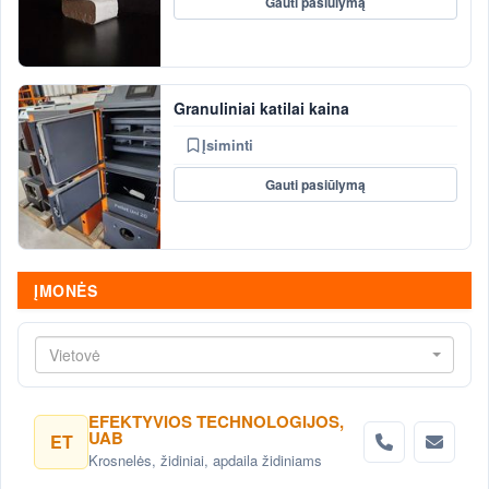
Gauti pasiūlymą
Granuliniai katilai kaina
Įsiminti
Gauti pasiūlymą
ĮMONĖS
Vietovė
EFEKTYVIOS TECHNOLOGIJOS,
UAB
ET
Krosnelės, židiniai, apdaila židiniams