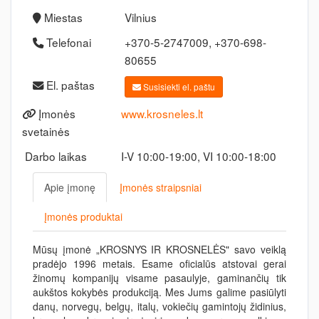
Miestas
Vilnius
Telefonai
+370-5-2747009, +370-698-
80655
El. paštas
Susisiekti el. paštu
Įmonės
www.krosneles.lt
svetainės
Darbo laikas
I-V 10:00-19:00, VI 10:00-18:00
Apie įmonę
Įmonės straipsniai
Įmonės produktai
Mūsų įmonė „KROSNYS IR KROSNELĖS" savo veiklą
pradėjo 1996 metais. Esame oficialūs atstovai gerai
žinomų kompanijų visame pasaulyje, gaminančių tik
aukštos kokybės produkciją. Mes Jums galime pasiūlyti
danų, norvegų, belgų, italų, vokiečių gamintojų židinius,