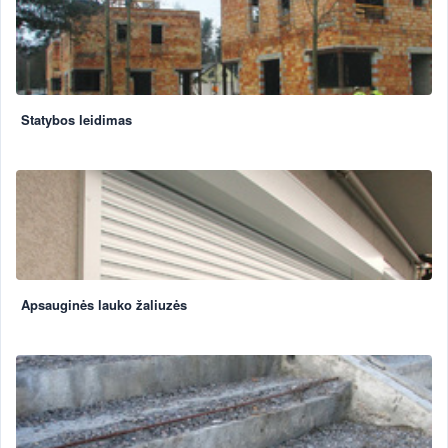
Statybos leidimas
Apsauginės lauko žaliuzės