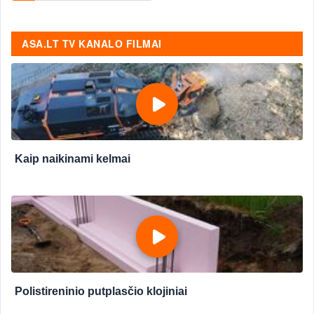
ASA.LT TV KANALO FILMAI
Kaip naikinami kelmai
Polistireninio putplasčio klojiniai