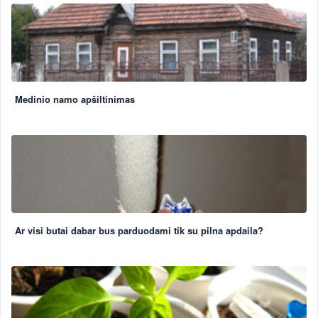
Medinio namo apšiltinimas
Ar visi butai dabar bus parduodami tik su pilna apdaila?