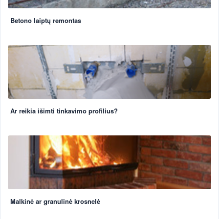
Betono laiptų remontas
Ar reikia išimti tinkavimo profilius?
Malkinė ar granulinė krosnelė