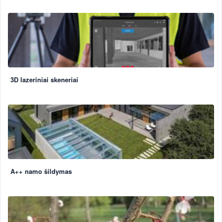
3D lazeriniai skeneriai
A++ namo šildymas