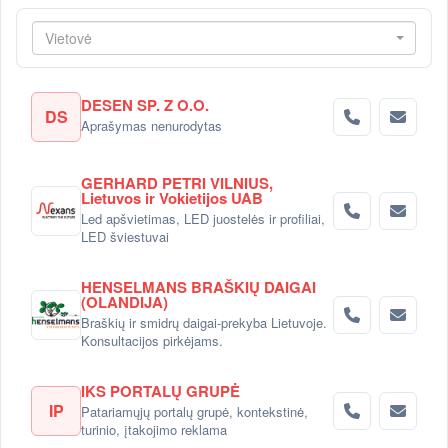
Vietovė
DESEN SP. Z O.O.
DS
Aprašymas nenurodytas
GERHARD PETRI VILNIUS,
Lietuvos ir Vokietijos UAB
Led apšvietimas, LED juostelės ir profiliai,
LED šviestuvai
HENSELMANS BRAŠKIŲ DAIGAI
(OLANDIJA)
Braškių ir smidrų daigai-prekyba Lietuvoje.
Konsultacijos pirkėjams.
IKS PORTALŲ GRUPĖ
IP
Patariamųjų portalų grupė, kontekstinė,
turinio, įtakojimo reklama