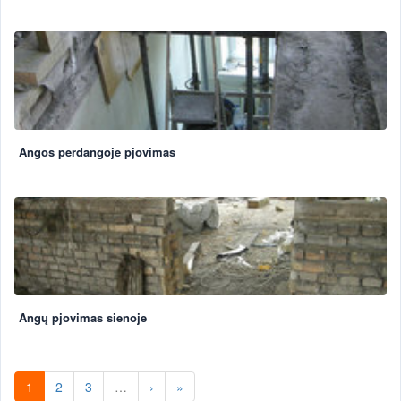
Angos perdangoje pjovimas
Angų pjovimas sienoje
1
2
3
…
›
»