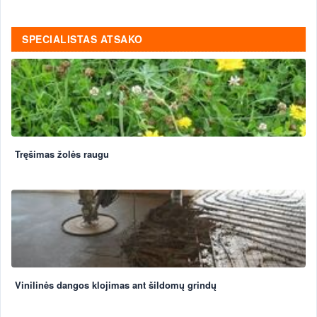
SPECIALISTAS ATSAKO
Tręšimas žolės raugu
Vinilinės dangos klojimas ant šildomų grindų