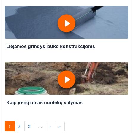
Liejamos grindys lauko konstrukcijoms
Kaip įrengiamas nuotekų valymas
1
2
3
…
›
»