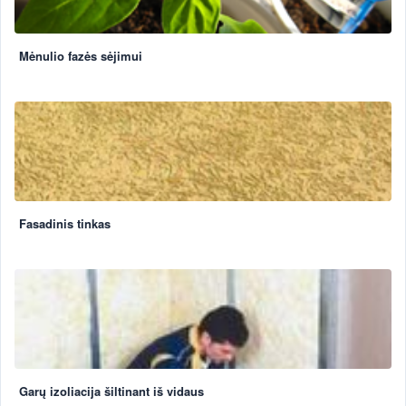
Mėnulio fazės sėjimui
Fasadinis tinkas
Garų izoliacija šiltinant iš vidaus