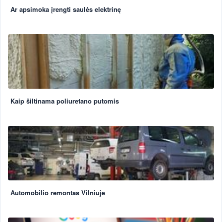
Ar apsimoka įrengti saulės elektrinę
Kaip šiltinama poliuretano putomis
Automobilio remontas Vilniuje