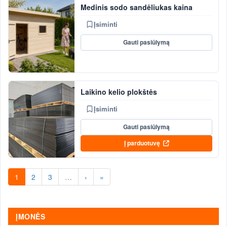
Medinis sodo sandėliukas kaina
Įsiminti
Gauti pasiūlymą
Laikino kelio plokštės
Įsiminti
Gauti pasiūlymą
Į parduotuvę
1
2
3
…
›
»
ĮMONĖS