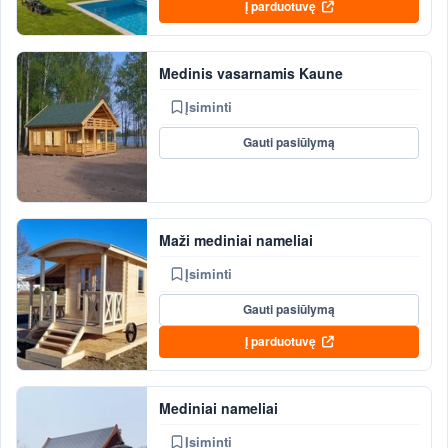
Į parduotuvę
Medinis vasarnamis Kaune
Įsiminti
Gauti pasiūlymą
Maži mediniai nameliai
Įsiminti
Gauti pasiūlymą
Į parduotuvę
Mediniai nameliai
Įsiminti