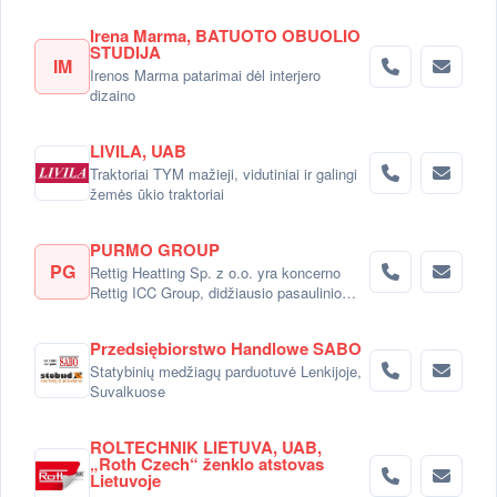
Irena Marma, BATUOTO OBUOLIO
STUDIJA
IM
Irenos Marma patarimai dėl interjero
dizaino
LIVILA, UAB
Traktoriai TYM mažieji, vidutiniai ir galingi
žemės ūkio traktoriai
PURMO GROUP
PG
Rettig Heatting Sp. z o.o. yra koncerno
Rettig ICC Group, didžiausio pasaulinio
radiatorių gamintojo dalimi.
Przedsiębiorstwo Handlowe SABO
Statybinių medžiagų parduotuvė Lenkijoje,
Suvalkuose
ROLTECHNIK LIETUVA, UAB,
„Roth Czech“ ženklo atstovas
Lietuvoje