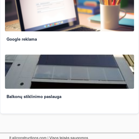
Google reklama
Balkonų stiklinimo paslauga
lt.allconstructions.com
| Visos teisės saugomos.