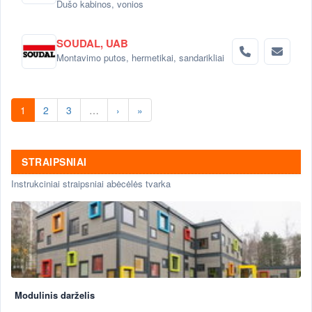
Dušo kabinos, vonios
SOUDAL, UAB
Montavimo putos, hermetikai, sandarikliai
1
2
3
…
›
»
STRAIPSNIAI
Instrukciniai straipsniai abėcėlės tvarka
Modulinis darželis