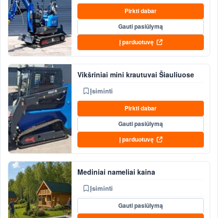
Pirkti dabar
Gauti pasiūlymą
Į parduotuvę
Vikšriniai mini krautuvai Šiauliuose
Įsiminti
Pirkti dabar
Gauti pasiūlymą
Į parduotuvę
Mediniai nameliai kaina
Įsiminti
Gauti pasiūlymą