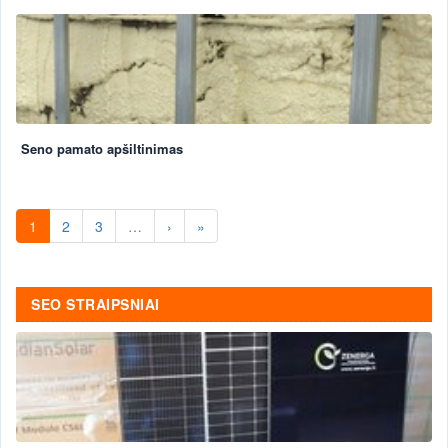
Seno pamato apšiltinimas
1
2
3
…
›
»
SEO STRAIPSNIAI