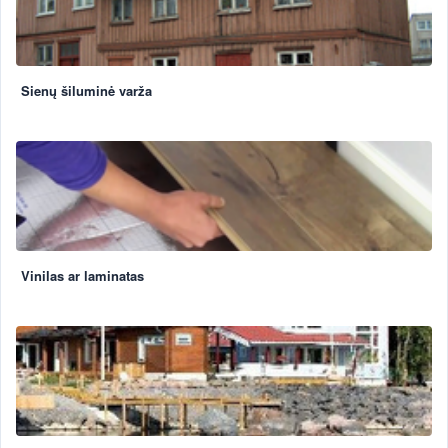
Sienų šiluminė varža
Vinilas ar laminatas