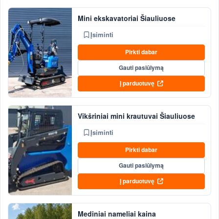
Mini ekskavatoriai Šiauliuose
Įsiminti
Pirkti dabar
Gauti pasiūlymą
Į parduotuvę
Vikšriniai mini krautuvai Šiauliuose
Įsiminti
Pirkti dabar
Gauti pasiūlymą
Į parduotuvę
Mediniai nameliai kaina