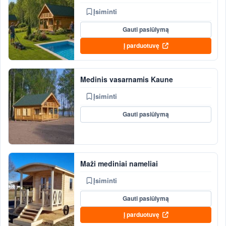
Įsiminti
Gauti pasiūlymą
Į parduotuvę
Medinis vasarnamis Kaune
Įsiminti
Gauti pasiūlymą
Maži mediniai nameliai
Įsiminti
Gauti pasiūlymą
Į parduotuvę