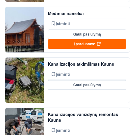
Mediniai nameliai
Įsiminti
Gauti pasiūlymą
Į parduotuvę
Kanalizacijos atkimšimas Kaune
Įsiminti
Gauti pasiūlymą
Kanalizacijos vamzdynų remontas
Kaune
Įsiminti