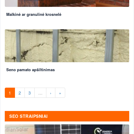
Malkinė ar granulinė krosnelė
Seno pamato apšiltinimas
1
2
3
…
›
»
SEO STRAIPSNIAI