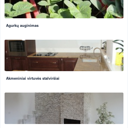
Agurkų auginimas
Akmeniniai virtuvės stalviršiai