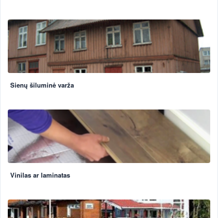
Sienų šiluminė varža
Vinilas ar laminatas