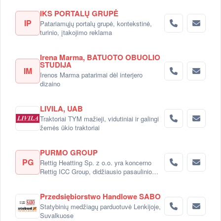
IKS PORTALŲ GRUPĖ
IP
Patariamųjų portalų grupė, kontekstinė,
turinio, įtakojimo reklama
Irena Marma, BATUOTO OBUOLIO
STUDIJA
IM
Irenos Marma patarimai dėl interjero
dizaino
LIVILA, UAB
Traktoriai TYM mažieji, vidutiniai ir galingi
žemės ūkio traktoriai
PURMO GROUP
PG
Rettig Heatting Sp. z o.o. yra koncerno
Rettig ICC Group, didžiausio pasaulinio
radiatorių gamintojo dalimi.
Przedsiębiorstwo Handlowe SABO
Statybinių medžiagų parduotuvė Lenkijoje,
Suvalkuose