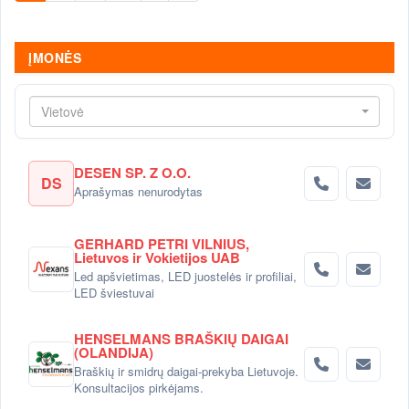
ĮMONĖS
Vietovė
DESEN SP. Z O.O.
DS
Aprašymas nenurodytas
GERHARD PETRI VILNIUS,
Lietuvos ir Vokietijos UAB
Led apšvietimas, LED juostelės ir profiliai,
LED šviestuvai
HENSELMANS BRAŠKIŲ DAIGAI
(OLANDIJA)
Braškių ir smidrų daigai-prekyba Lietuvoje.
Konsultacijos pirkėjams.