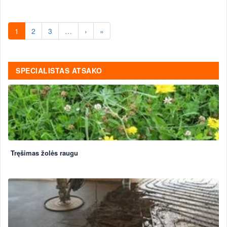
1
2
3
…
›
»
SPECIALISTAS ATSAKO
Tręšimas žolės raugu