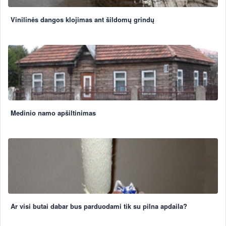
Vinilinės dangos klojimas ant šildomų grindų
Medinio namo apšiltinimas
Ar visi butai dabar bus parduodami tik su pilna apdaila?