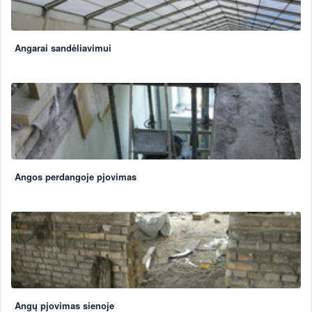
Angarai sandėliavimui
Angos perdangoje pjovimas
Angų pjovimas sienoje