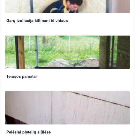
Garų izoliacija šiltinant iš vidaus
Terasos pamatai
Pelėsiai plytelių siūlėse