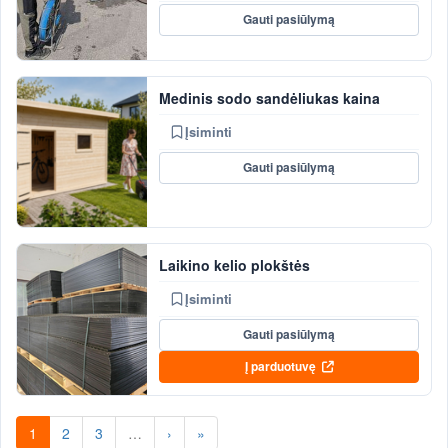
Gauti pasiūlymą
Medinis sodo sandėliukas kaina
Įsiminti
Gauti pasiūlymą
Laikino kelio plokštės
Įsiminti
Gauti pasiūlymą
Į parduotuvę
1
2
3
…
›
»