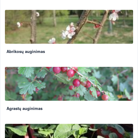
Abrikosų auginimas
Agrastų auginimas