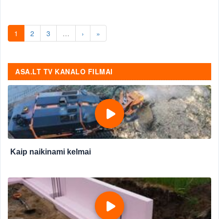
1
2
3
…
›
»
ASA.LT TV KANALO FILMAI
Kaip naikinami kelmai