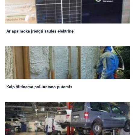
Ar apsimoka įrengti saulės elektrinę
Kaip šiltinama poliuretano putomis