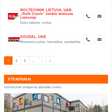
ROLTECHNIK LIETUVA, UAB,
„Roth Czech“ ženklo atstovas
Lietuvoje
Dušo kabinos, vonios
SOUDAL, UAB
Montavimo putos, hermetikai, sandarikliai
1
2
3
…
›
»
STRAIPSNIAI
Instrukciniai straipsniai abėcėlės tvarka