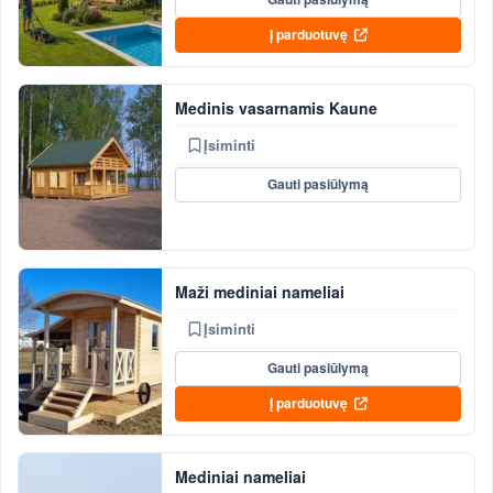
Į parduotuvę
Medinis vasarnamis Kaune
Įsiminti
Gauti pasiūlymą
Maži mediniai nameliai
Įsiminti
Gauti pasiūlymą
Į parduotuvę
Mediniai nameliai