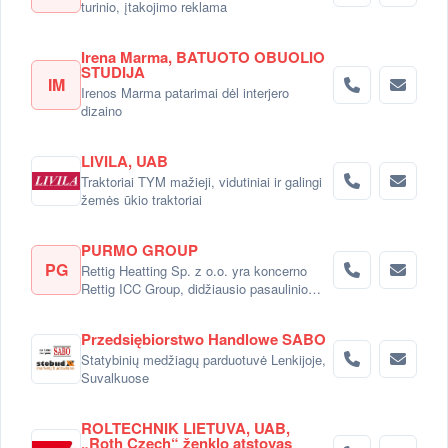
turinio, įtakojimo reklama
Irena Marma, BATUOTO OBUOLIO
STUDIJA
IM
Irenos Marma patarimai dėl interjero
dizaino
LIVILA, UAB
Traktoriai TYM mažieji, vidutiniai ir galingi
žemės ūkio traktoriai
PURMO GROUP
PG
Rettig Heatting Sp. z o.o. yra koncerno
Rettig ICC Group, didžiausio pasaulinio
radiatorių gamintojo dalimi.
Przedsiębiorstwo Handlowe SABO
Statybinių medžiagų parduotuvė Lenkijoje,
Suvalkuose
ROLTECHNIK LIETUVA, UAB,
„Roth Czech“ ženklo atstovas