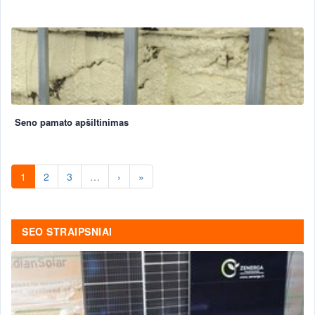
Seno pamato apšiltinimas
1
2
3
…
›
»
SEO STRAIPSNIAI