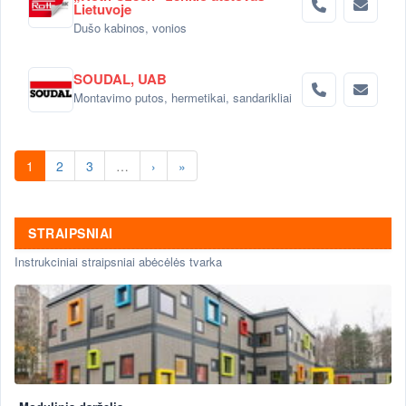
Lietuvoje
Dušo kabinos, vonios
SOUDAL, UAB
Montavimo putos, hermetikai, sandarikliai
1
2
3
…
›
»
STRAIPSNIAI
Instrukciniai straipsniai abėcėlės tvarka