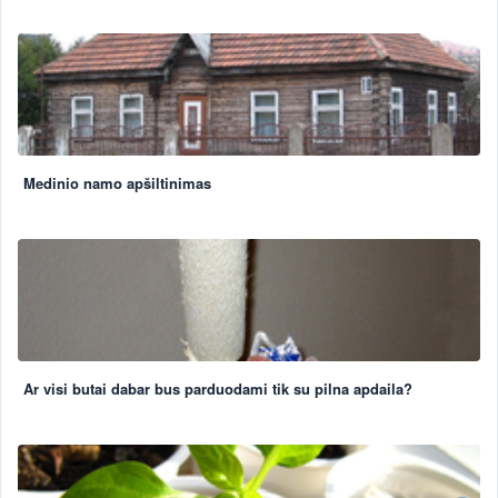
Medinio namo apšiltinimas
Ar visi butai dabar bus parduodami tik su pilna apdaila?