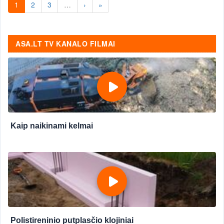
1
2
3
…
›
»
ASA.LT TV KANALO FILMAI
Kaip naikinami kelmai
Polistireninio putplasčio klojiniai