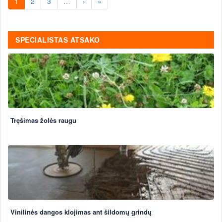
1
2
3
…
›
»
SPECIALISTAS ATSAKO
Tręšimas žolės raugu
Vinilinės dangos klojimas ant šildomų grindų