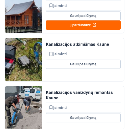
Įsiminti
Gauti pasiūlymą
Į parduotuvę
Kanalizacijos atkimšimas Kaune
Įsiminti
Gauti pasiūlymą
Kanalizacijos vamzdynų remontas
Kaune
Įsiminti
Gauti pasiūlymą