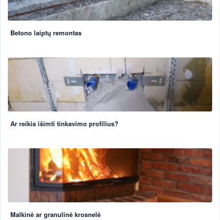
Betono laiptų remontas
Ar reikia išimti tinkavimo profilius?
Malkinė ar granulinė krosnelė