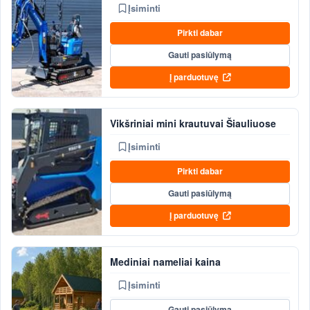
Įsiminti
Pirkti dabar
Gauti pasiūlymą
Į parduotuvę
Vikšriniai mini krautuvai Šiauliuose
Įsiminti
Pirkti dabar
Gauti pasiūlymą
Į parduotuvę
Mediniai nameliai kaina
Įsiminti
Gauti pasiūlymą