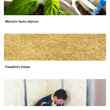
Mėnulio fazės sėjimui
Fasadinis tinkas