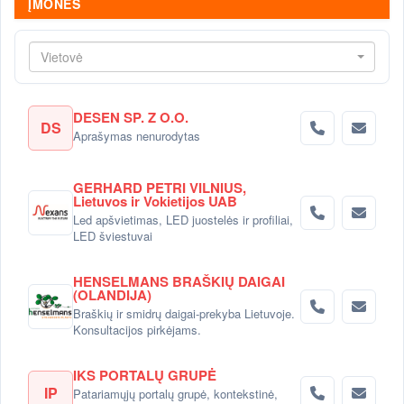
ĮMONĖS
Vietovė
DESEN SP. Z O.O.
DS
Aprašymas nenurodytas
GERHARD PETRI VILNIUS,
Lietuvos ir Vokietijos UAB
Led apšvietimas, LED juostelės ir profiliai,
LED šviestuvai
HENSELMANS BRAŠKIŲ DAIGAI
(OLANDIJA)
Braškių ir smidrų daigai-prekyba Lietuvoje.
Konsultacijos pirkėjams.
IKS PORTALŲ GRUPĖ
IP
Patariamųjų portalų grupė, kontekstinė,