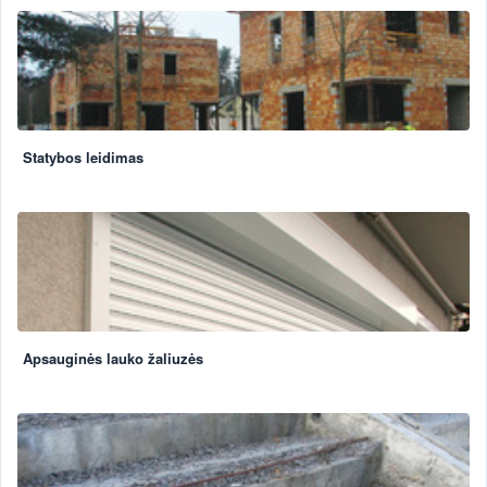
Statybos leidimas
Apsauginės lauko žaliuzės