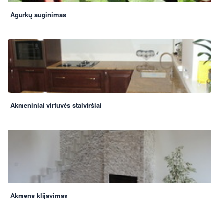
Agurkų auginimas
Akmeniniai virtuvės stalviršiai
Akmens klijavimas