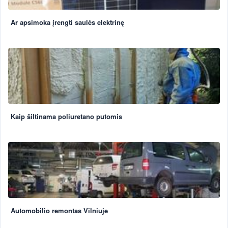
Ar apsimoka įrengti saulės elektrinę
Kaip šiltinama poliuretano putomis
Automobilio remontas Vilniuje