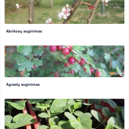
Abrikosų auginimas
Agrastų auginimas