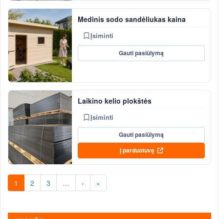
Medinis sodo sandėliukas kaina
Įsiminti
Gauti pasiūlymą
Laikino kelio plokštės
Įsiminti
Gauti pasiūlymą
Į parduotuvę
1
2
3
…
›
»