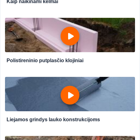
Kaip naikinami kelmai
Polistireninio putplasčio klojiniai
Liejamos grindys lauko konstrukcijoms