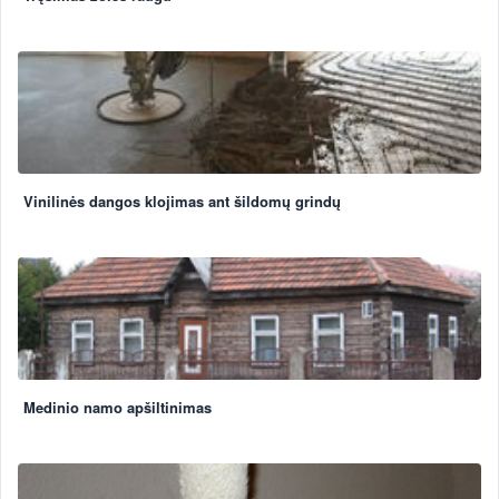
Vinilinės dangos klojimas ant šildomų grindų
Medinio namo apšiltinimas