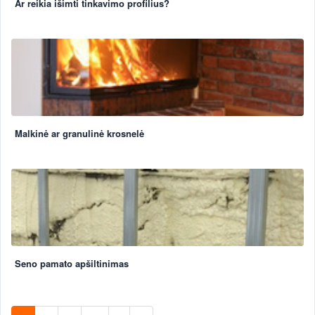
Ar reikia išimti tinkavimo profilius?
Malkinė ar granulinė krosnelė
Seno pamato apšiltinimas