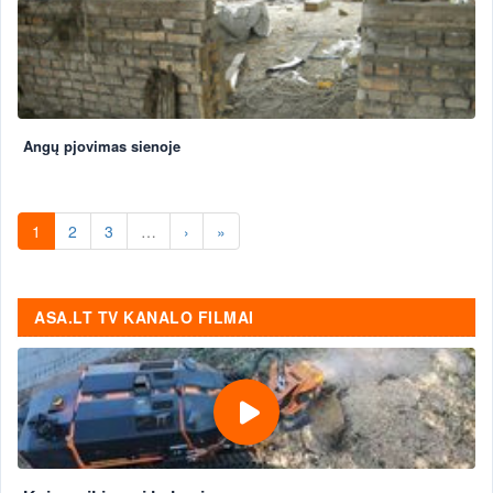
Angų pjovimas sienoje
1
2
3
…
›
»
ASA.LT TV KANALO FILMAI