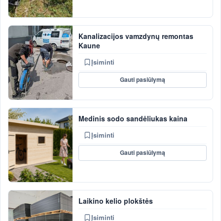
Kanalizacijos vamzdynų remontas
Kaune
Įsiminti
Gauti pasiūlymą
Medinis sodo sandėliukas kaina
Įsiminti
Gauti pasiūlymą
Laikino kelio plokštės
Įsiminti