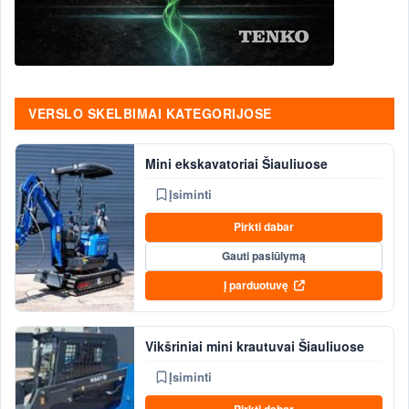
VERSLO SKELBIMAI KATEGORIJOSE
Mini ekskavatoriai Šiauliuose
Įsiminti
Pirkti dabar
Gauti pasiūlymą
Į parduotuvę
Vikšriniai mini krautuvai Šiauliuose
Įsiminti