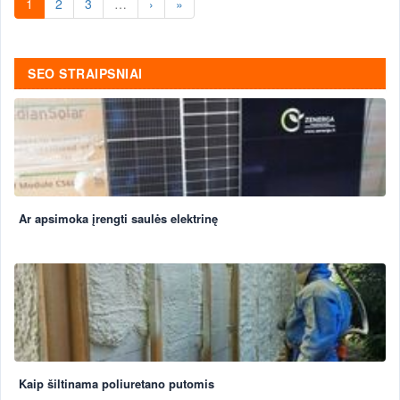
1
2
3
…
›
»
SEO STRAIPSNIAI
Ar apsimoka įrengti saulės elektrinę
Kaip šiltinama poliuretano putomis