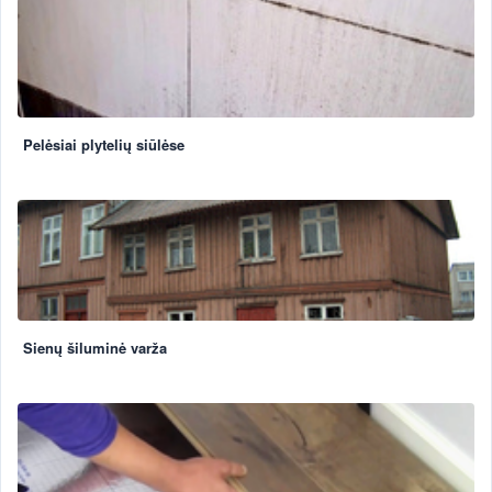
Pelėsiai plytelių siūlėse
Sienų šiluminė varža