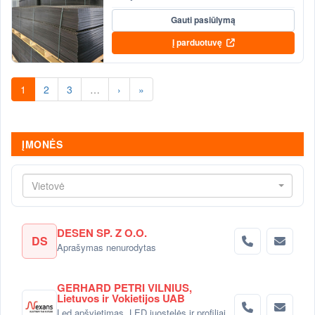
Gauti pasiūlymą
Į parduotuvę
1
2
3
…
›
»
ĮMONĖS
Vietovė
DESEN SP. Z O.O.
DS
Aprašymas nenurodytas
GERHARD PETRI VILNIUS,
Lietuvos ir Vokietijos UAB
Led apšvietimas, LED juostelės ir profiliai,