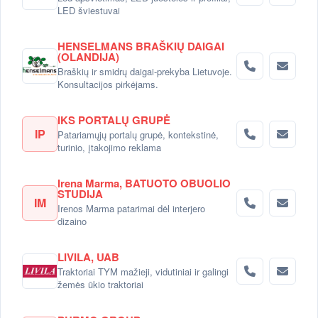
LED šviestuvai
HENSELMANS BRAŠKIŲ DAIGAI
(OLANDIJA)
Braškių ir smidrų daigai-prekyba Lietuvoje.
Konsultacijos pirkėjams.
IKS PORTALŲ GRUPĖ
IP
Patariamųjų portalų grupė, kontekstinė,
turinio, įtakojimo reklama
Irena Marma, BATUOTO OBUOLIO
STUDIJA
IM
Irenos Marma patarimai dėl interjero
dizaino
LIVILA, UAB
Traktoriai TYM mažieji, vidutiniai ir galingi
žemės ūkio traktoriai