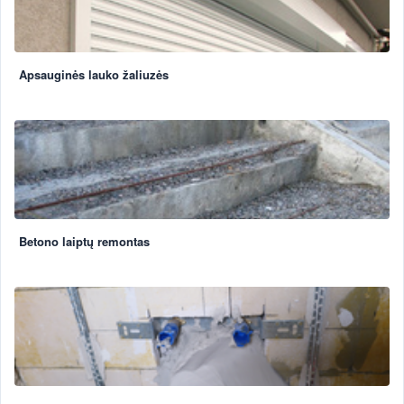
Apsauginės lauko žaliuzės
Betono laiptų remontas