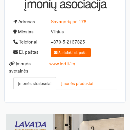
įmonių asociacija
Adresas
Savanorių pr. 178
Miestas
Vilnius
Telefonai
+370-5-2137325
El. paštas
Susisiekti el. paštu
Įmonės
www.tdd.lt/lm
svetainės
Įmonės straipsniai
Įmonės produktai