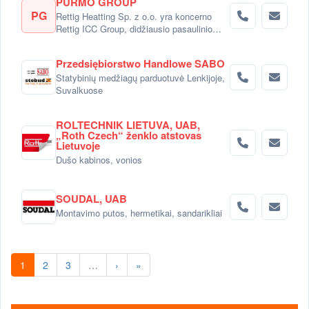
PURMO GROUP
PG
Rettig Heatting Sp. z o.o. yra koncerno
Rettig ICC Group, didžiausio pasaulinio
radiatorių gamintojo dalimi.
Przedsiębiorstwo Handlowe SABO
Statybinių medžiagų parduotuvė Lenkijoje,
Suvalkuose
ROLTECHNIK LIETUVA, UAB,
„Roth Czech“ ženklo atstovas
Lietuvoje
Dušo kabinos, vonios
SOUDAL, UAB
Montavimo putos, hermetikai, sandarikliai
1
2
3
…
›
»