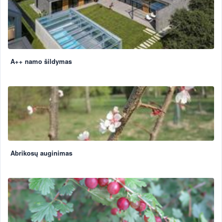
A++ namo šildymas
Abrikosų auginimas