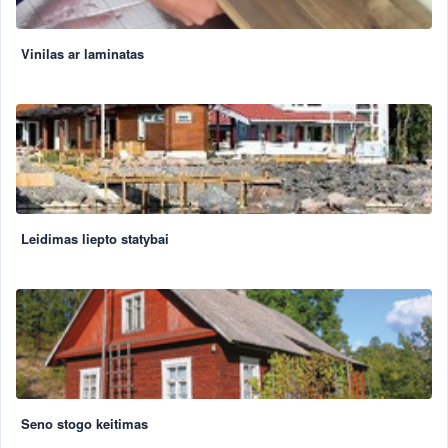
Vinilas ar laminatas
Leidimas liepto statybai
Seno stogo keitimas