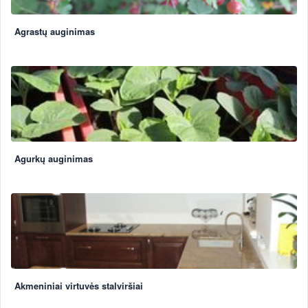
Agrastų auginimas
Agurkų auginimas
Akmeniniai virtuvės stalviršiai