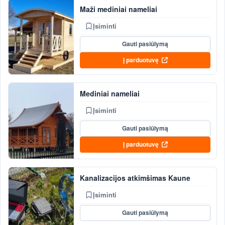
Maži mediniai nameliai
Įsiminti
Gauti pasiūlymą
Į parduotuvę
Mediniai nameliai
Įsiminti
Gauti pasiūlymą
Į parduotuvę
Kanalizacijos atkimšimas Kaune
Įsiminti
Gauti pasiūlymą