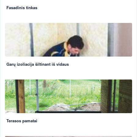
Fasadinis tinkas
Garų izoliacija šiltinant iš vidaus
Terasos pamatai