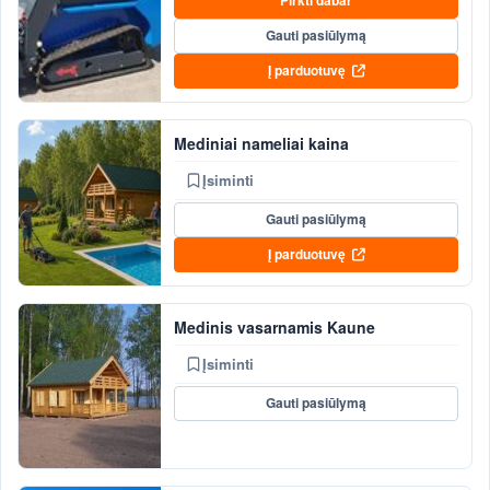
Pirkti dabar
Gauti pasiūlymą
Į parduotuvę
Mediniai nameliai kaina
Įsiminti
Gauti pasiūlymą
Į parduotuvę
Medinis vasarnamis Kaune
Įsiminti
Gauti pasiūlymą