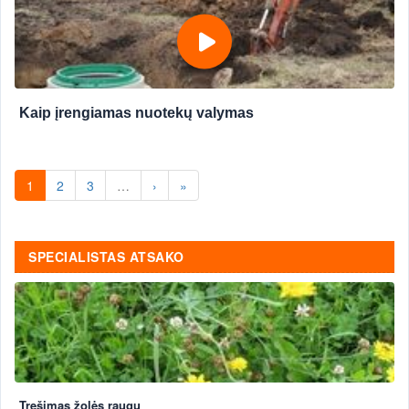
Kaip įrengiamas nuotekų valymas
1
2
3
…
›
»
SPECIALISTAS ATSAKO
Tręšimas žolės raugu