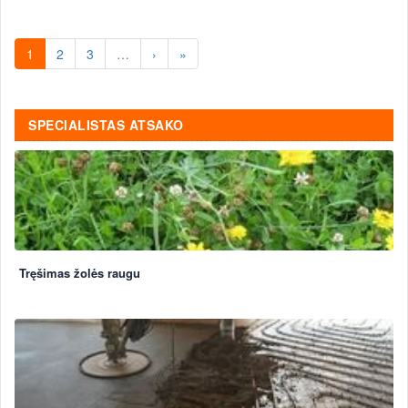
1
2
3
…
›
»
SPECIALISTAS ATSAKO
Tręšimas žolės raugu