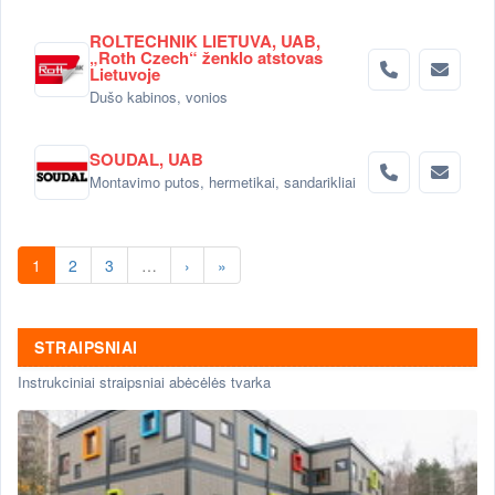
ROLTECHNIK LIETUVA, UAB,
„Roth Czech“ ženklo atstovas
Lietuvoje
Dušo kabinos, vonios
SOUDAL, UAB
Montavimo putos, hermetikai, sandarikliai
1
2
3
…
›
»
STRAIPSNIAI
Instrukciniai straipsniai abėcėlės tvarka