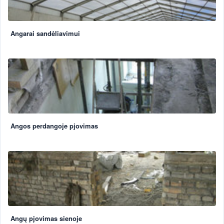
Angarai sandėliavimui
Angos perdangoje pjovimas
Angų pjovimas sienoje