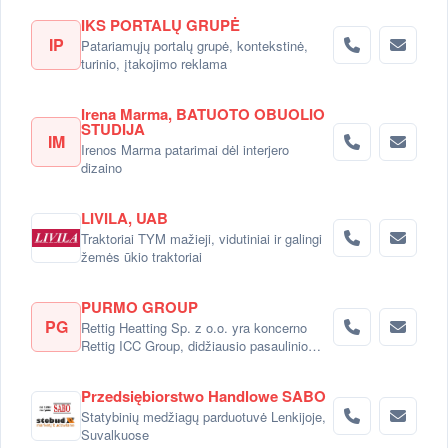
IKS PORTALŲ GRUPĖ
IP
Patariamųjų portalų grupė, kontekstinė,
turinio, įtakojimo reklama
Irena Marma, BATUOTO OBUOLIO
STUDIJA
IM
Irenos Marma patarimai dėl interjero
dizaino
LIVILA, UAB
Traktoriai TYM mažieji, vidutiniai ir galingi
žemės ūkio traktoriai
PURMO GROUP
PG
Rettig Heatting Sp. z o.o. yra koncerno
Rettig ICC Group, didžiausio pasaulinio
radiatorių gamintojo dalimi.
Przedsiębiorstwo Handlowe SABO
Statybinių medžiagų parduotuvė Lenkijoje,
Suvalkuose