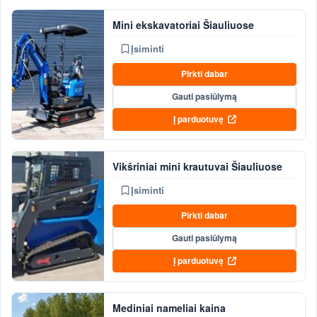
Mini ekskavatoriai Šiauliuose
Įsiminti
Pirkti dabar
Gauti pasiūlymą
Į parduotuvę
Vikšriniai mini krautuvai Šiauliuose
Įsiminti
Pirkti dabar
Gauti pasiūlymą
Į parduotuvę
Mediniai nameliai kaina