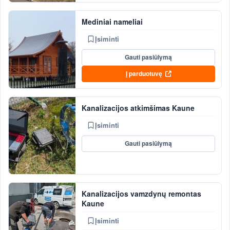
Mediniai nameliai
Įsiminti
Gauti pasiūlymą
Į parduotuvę
Kanalizacijos atkimšimas Kaune
Įsiminti
Gauti pasiūlymą
Kanalizacijos vamzdynų remontas
Kaune
Įsiminti