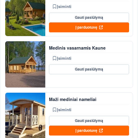
Įsiminti
Gauti pasiūlymą
Į parduotuvę
Medinis vasarnamis Kaune
Įsiminti
Gauti pasiūlymą
Maži mediniai nameliai
Įsiminti
Gauti pasiūlymą
Į parduotuvę