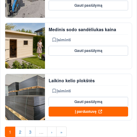
Gauti pasiūlymą
Medinis sodo sandėliukas kaina
Įsiminti
Gauti pasiūlymą
Laikino kelio plokštės
Įsiminti
Gauti pasiūlymą
Į parduotuvę
1
2
3
…
›
»