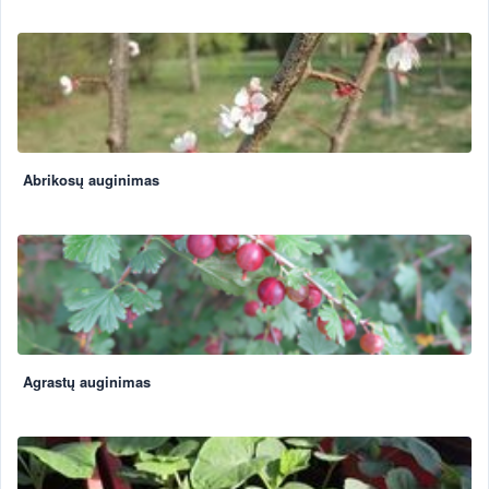
Abrikosų auginimas
Agrastų auginimas