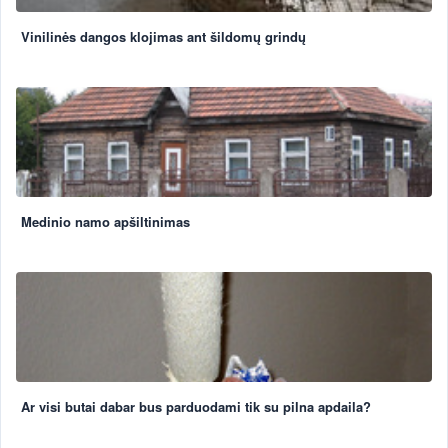
Vinilinės dangos klojimas ant šildomų grindų
Medinio namo apšiltinimas
Ar visi butai dabar bus parduodami tik su pilna apdaila?