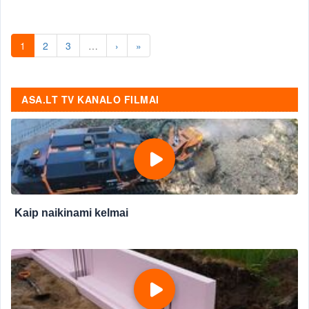
1
2
3
…
›
»
ASA.LT TV KANALO FILMAI
Kaip naikinami kelmai