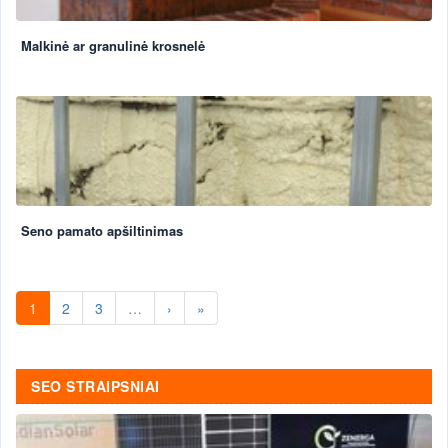
Malkinė ar granulinė krosnelė
Seno pamato apšiltinimas
1
2
3
…
›
»
SEO STRAIPSNIAI