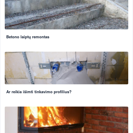
Betono laiptų remontas
Ar reikia išimti tinkavimo profilius?