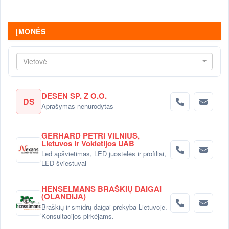
ĮMONĖS
Vietovė
DESEN SP. Z O.O.
DS
Aprašymas nenurodytas
GERHARD PETRI VILNIUS,
Lietuvos ir Vokietijos UAB
Led apšvietimas, LED juostelės ir profiliai,
LED šviestuvai
HENSELMANS BRAŠKIŲ DAIGAI
(OLANDIJA)
Braškių ir smidrų daigai-prekyba Lietuvoje.
Konsultacijos pirkėjams.