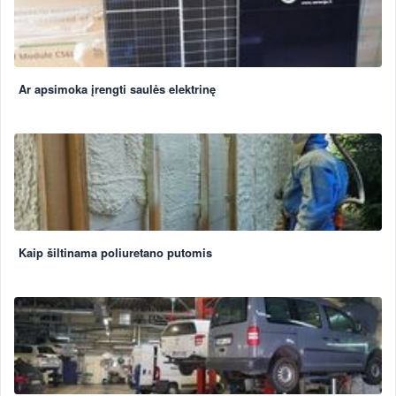
Ar apsimoka įrengti saulės elektrinę
Kaip šiltinama poliuretano putomis