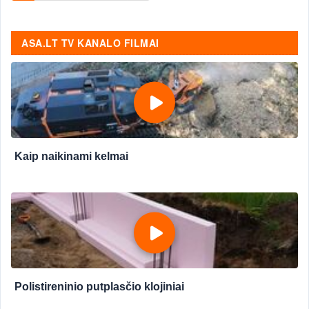
ASA.LT TV KANALO FILMAI
Kaip naikinami kelmai
Polistireninio putplasčio klojiniai