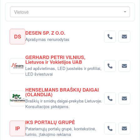
Vietovė
DESEN SP. Z O.O.
DS
Aprašymas nenurodytas
GERHARD PETRI VILNIUS,
Lietuvos ir Vokietijos UAB
Led apšvietimas, LED juostelės ir profiliai,
LED šviestuvai
HENSELMANS BRAŠKIŲ DAIGAI
(OLANDIJA)
Braškių ir smidrų daigai-prekyba Lietuvoje.
Konsultacijos pirkėjams.
IKS PORTALŲ GRUPĖ
IP
Patariamųjų portalų grupė, kontekstinė,
turinio, įtakojimo reklama