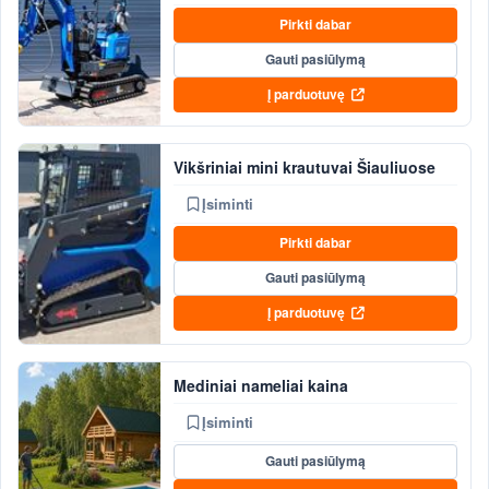
Pirkti dabar
Gauti pasiūlymą
Į parduotuvę
Vikšriniai mini krautuvai Šiauliuose
Įsiminti
Pirkti dabar
Gauti pasiūlymą
Į parduotuvę
Mediniai nameliai kaina
Įsiminti
Gauti pasiūlymą