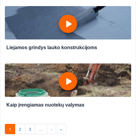
Liejamos grindys lauko konstrukcijoms
Kaip įrengiamas nuotekų valymas
1
2
3
…
›
»