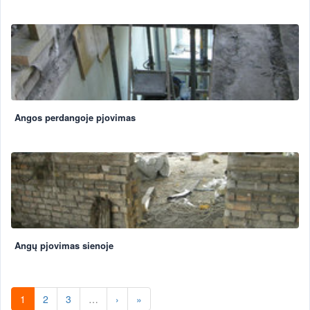
Angos perdangoje pjovimas
Angų pjovimas sienoje
1
2
3
…
›
»