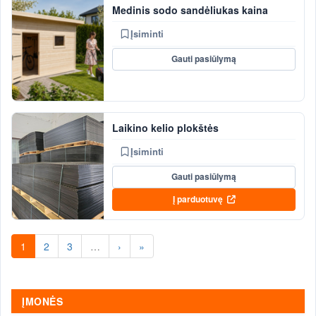
Medinis sodo sandėliukas kaina
Įsiminti
Gauti pasiūlymą
Laikino kelio plokštės
Įsiminti
Gauti pasiūlymą
Į parduotuvę
1
2
3
…
›
»
ĮMONĖS