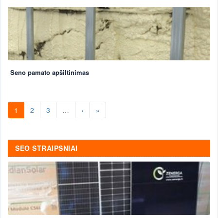
Seno pamato apšiltinimas
1
2
3
…
›
»
SEO STRAIPSNIAI