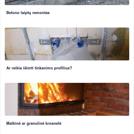
Betono laiptų remontas
Ar reikia išimti tinkavimo profilius?
Malkinė ar granulinė krosnelė