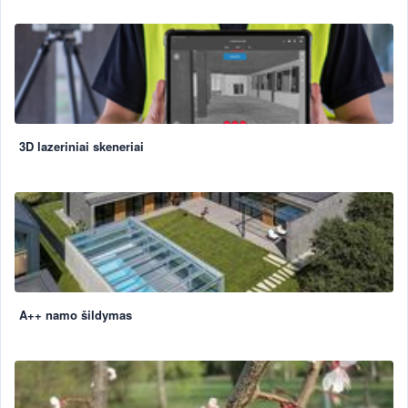
3D lazeriniai skeneriai
A++ namo šildymas