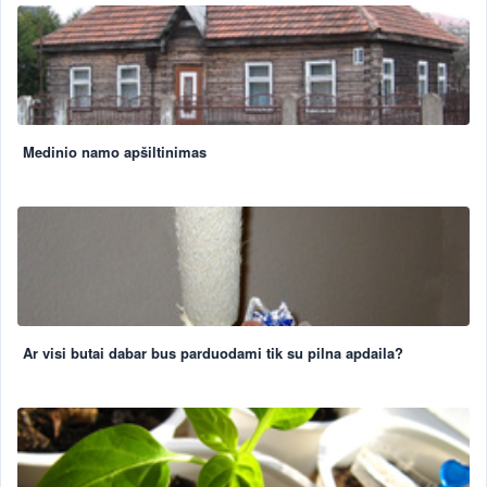
Medinio namo apšiltinimas
Ar visi butai dabar bus parduodami tik su pilna apdaila?