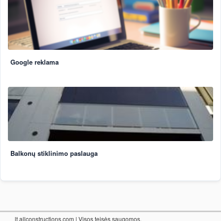
Google reklama
Balkonų stiklinimo paslauga
lt.allconstructions.com
| Visos teisės saugomos.