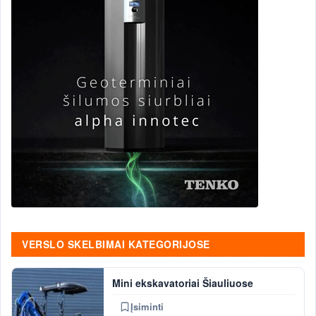
VERSLO SKELBIMAI KATEGORIJOSE
Mini ekskavatoriai Šiauliuose
Įsiminti