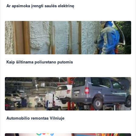
Ar apsimoka įrengti saulės elektrinę
Kaip šiltinama poliuretano putomis
Automobilio remontas Vilniuje