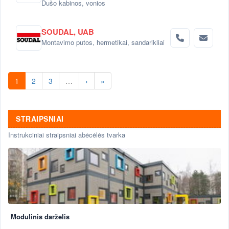
Dušo kabinos, vonios
SOUDAL, UAB
Montavimo putos, hermetikai, sandarikliai
1
2
3
…
›
»
STRAIPSNIAI
Instrukciniai straipsniai abėcėlės tvarka
Modulinis darželis