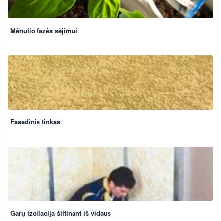
Mėnulio fazės sėjimui
Fasadinis tinkas
Garų izoliacija šiltinant iš vidaus