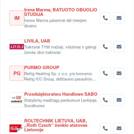
Irena Marma, BATUOTO OBUOLIO
STUDIJA
IM
Irenos Marma patarimai dėl interjero
dizaino
LIVILA, UAB
Traktoriai TYM mažieji, vidutiniai ir galingi
žemės ūkio traktoriai
PURMO GROUP
PG
Rettig Heatting Sp. z o.o. yra koncerno
Rettig ICC Group, didžiausio pasaulinio
radiatorių gamintojo dalimi.
Przedsiębiorstwo Handlowe SABO
Statybinių medžiagų parduotuvė Lenkijoje,
Suvalkuose
ROLTECHNIK LIETUVA, UAB,
„Roth Czech“ ženklo atstovas
Lietuvoje