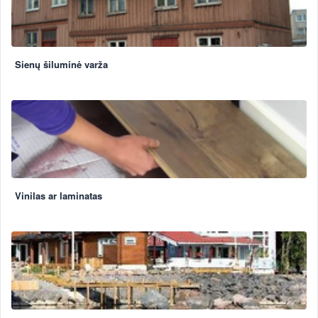
Sienų šiluminė varža
Vinilas ar laminatas