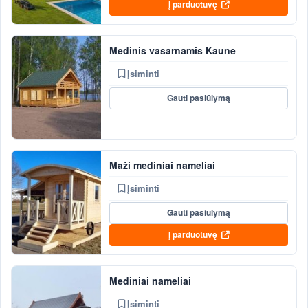
Į parduotuvę
Medinis vasarnamis Kaune
Įsiminti
Gauti pasiūlymą
Maži mediniai nameliai
Įsiminti
Gauti pasiūlymą
Į parduotuvę
Mediniai nameliai
Įsiminti