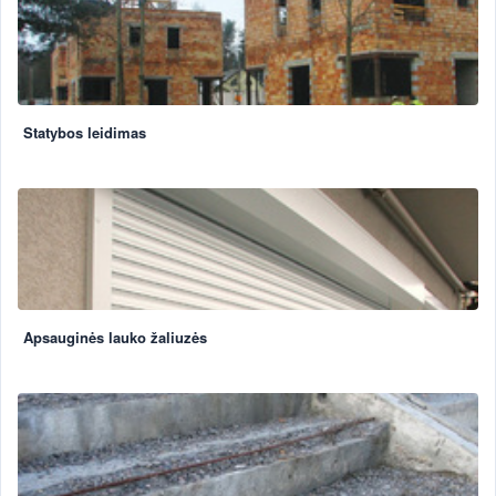
Statybos leidimas
Apsauginės lauko žaliuzės