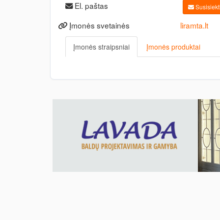
El. paštas
Susisiekti
Įmonės svetainės
liramta.lt
Įmonės straipsniai
Įmonės produktai