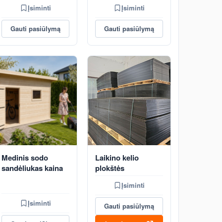
Įsiminti
Įsiminti
Gauti pasiūlymą
Gauti pasiūlymą
Medinis sodo
Laikino kelio
sandėliukas kaina
plokštės
Įsiminti
Įsiminti
Gauti pasiūlymą