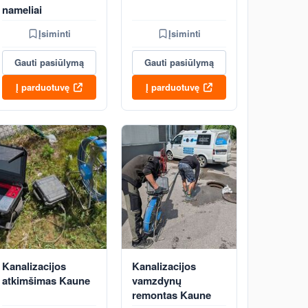
nameliai
Įsiminti
Įsiminti
Gauti pasiūlymą
Gauti pasiūlymą
Į parduotuvę
Į parduotuvę
Kanalizacijos
Kanalizacijos
atkimšimas Kaune
vamzdynų
remontas Kaune