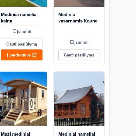
Mediniai nameliai
Medinis
kaina
vasarnamis Kaune
Įsiminti
Įsiminti
Gauti pasiūlymą
Į parduotuvę
Gauti pasiūlymą
Maži mediniai
Mediniai nameliai