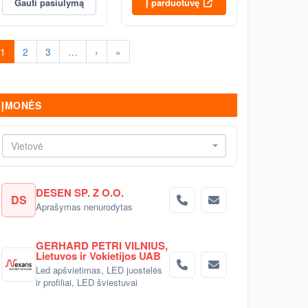
Gauti pasiūlymą
Į parduotuvę
1
2
3
…
›
»
ĮMONĖS
Vietovė
DESEN SP. Z O.O.
DS
Aprašymas nenurodytas
GERHARD PETRI VILNIUS,
Lietuvos ir Vokietijos UAB
Led apšvietimas, LED juostelės
ir profiliai, LED šviestuvai