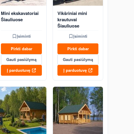
Mini ekskavatoriai
Vikšriniai mini
Šiauliuose
krautuvai
Šiauliuose
Įsiminti
Įsiminti
Pirkti dabar
Pirkti dabar
Gauti pasiūlymą
Gauti pasiūlymą
Į parduotuvę
Į parduotuvę