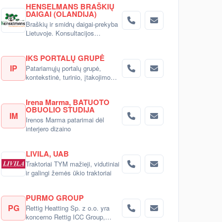
HENSELMANS BRAŠKIŲ
DAIGAI (OLANDIJA)
Braškių ir smidrų daigai-prekyba
Lietuvoje. Konsultacijos
pirkėjams.
IKS PORTALŲ GRUPĖ
IP
Patariamųjų portalų grupė,
kontekstinė, turinio, įtakojimo
reklama
Irena Marma, BATUOTO
OBUOLIO STUDIJA
IM
Irenos Marma patarimai dėl
interjero dizaino
LIVILA, UAB
Traktoriai TYM mažieji, vidutiniai
ir galingi žemės ūkio traktoriai
PURMO GROUP
PG
Rettig Heatting Sp. z o.o. yra
koncerno Rettig ICC Group,