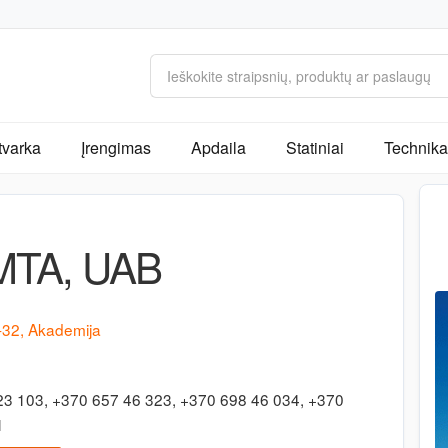
tvarka
Įrengimas
Apdaila
Statiniai
Technika 
MTA, UAB
7-32, Akademija
23 103, +370 657 46 323, +370 698 46 034, +370
1