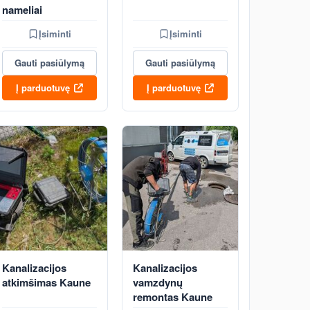
nameliai
Įsiminti
Įsiminti
Gauti pasiūlymą
Gauti pasiūlymą
Į parduotuvę
Į parduotuvę
Kanalizacijos
Kanalizacijos
atkimšimas Kaune
vamzdynų
remontas Kaune