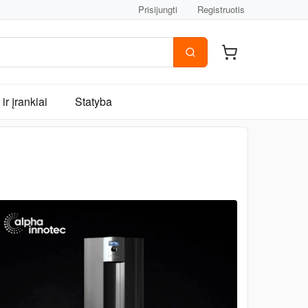
Prisijungti
Registruotis
ir įrankiai
Statyba