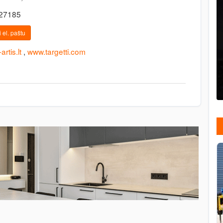
127185
 el. paštu
rtis.lt
,
www.targetti.com