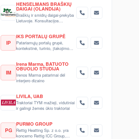
HENSELMANS BRAŠKIŲ
DAIGAI (OLANDIJA)
Braškių ir smidrų daigai-prekyba
Lietuvoje. Konsultacijos
pirkėjams.
IKS PORTALŲ GRUPĖ
IP
Patariamųjų portalų grupė,
kontekstinė, turinio, įtakojimo
reklama
Irena Marma, BATUOTO
OBUOLIO STUDIJA
IM
Irenos Marma patarimai dėl
interjero dizaino
LIVILA, UAB
Traktoriai TYM mažieji, vidutiniai
ir galingi žemės ūkio traktoriai
PURMO GROUP
PG
Rettig Heatting Sp. z o.o. yra
koncerno Rettig ICC Group,