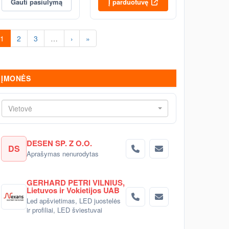
Gauti pasiūlymą
Į parduotuvę
1
2
3
…
›
»
ĮMONĖS
Vietovė
DESEN SP. Z O.O.
DS
Aprašymas nenurodytas
GERHARD PETRI VILNIUS,
Lietuvos ir Vokietijos UAB
Led apšvietimas, LED juostelės
ir profiliai, LED šviestuvai