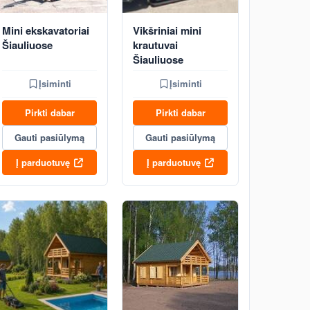
Mini ekskavatoriai
Vikšriniai mini
Šiauliuose
krautuvai
Šiauliuose
Įsiminti
Įsiminti
Pirkti dabar
Pirkti dabar
Gauti pasiūlymą
Gauti pasiūlymą
Į parduotuvę
Į parduotuvę