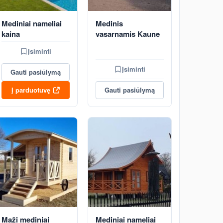
Mediniai nameliai
Medinis
kaina
vasarnamis Kaune
Įsiminti
Įsiminti
Gauti pasiūlymą
Į parduotuvę
Gauti pasiūlymą
Maži mediniai
Mediniai nameliai