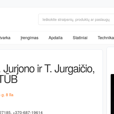
tvarka
Įrengimas
Apdaila
Statiniai
Technika 
rjono ir T. Jurgaičio,
TŪB
g. 8 IIa
27185, +370-687-19614