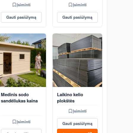
Įsiminti
Įsiminti
Gauti pasiūlymą
Gauti pasiūlymą
Medinis sodo
Laikino kelio
sandėliukas kaina
plokštės
Įsiminti
Įsiminti
Gauti pasiūlymą