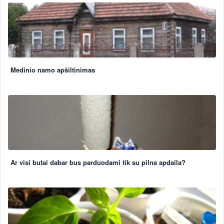
Medinio namo apšiltinimas
Ar visi butai dabar bus parduodami tik su pilna apdaila?