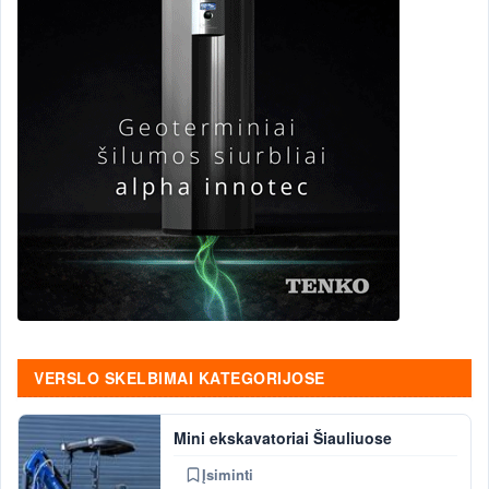
VERSLO SKELBIMAI KATEGORIJOSE
Mini ekskavatoriai Šiauliuose
Įsiminti