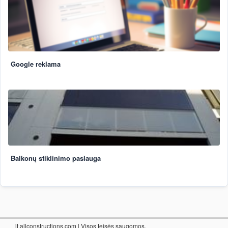
Google reklama
Balkonų stiklinimo paslauga
lt.allconstructions.com
| Visos teisės saugomos.