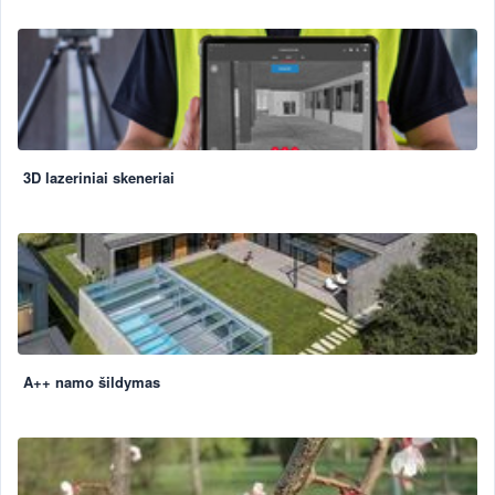
3D lazeriniai skeneriai
A++ namo šildymas