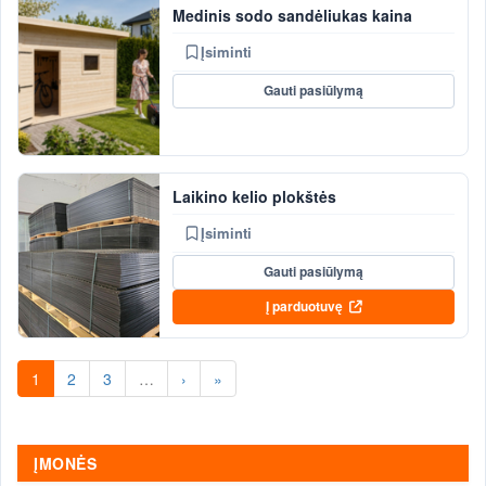
Medinis sodo sandėliukas kaina
Įsiminti
Gauti pasiūlymą
Laikino kelio plokštės
Įsiminti
Gauti pasiūlymą
Į parduotuvę
1
2
3
…
›
»
ĮMONĖS