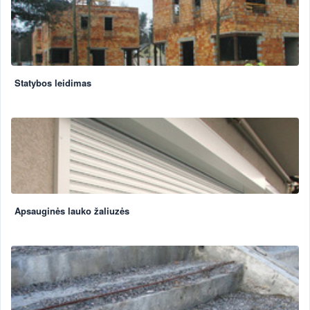
Statybos leidimas
Apsauginės lauko žaliuzės