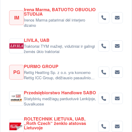
Irena Marma, BATUOTO OBUOLIO
STUDIJA
IM
Irenos Marma patarimai dėl interjero
dizaino
LIVILA, UAB
Traktoriai TYM mažieji, vidutiniai ir galingi
žemės ūkio traktoriai
PURMO GROUP
PG
Rettig Heatting Sp. z o.o. yra koncerno
Rettig ICC Group, didžiausio pasaulinio
radiatorių gamintojo dalimi.
Przedsiębiorstwo Handlowe SABO
Statybinių medžiagų parduotuvė Lenkijoje,
Suvalkuose
ROLTECHNIK LIETUVA, UAB,
„Roth Czech“ ženklo atstovas
Lietuvoje