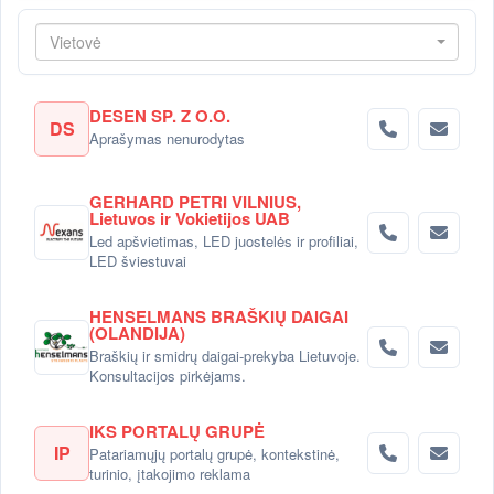
Vietovė
DESEN SP. Z O.O.
DS
Aprašymas nenurodytas
GERHARD PETRI VILNIUS,
Lietuvos ir Vokietijos UAB
Led apšvietimas, LED juostelės ir profiliai,
LED šviestuvai
HENSELMANS BRAŠKIŲ DAIGAI
(OLANDIJA)
Braškių ir smidrų daigai-prekyba Lietuvoje.
Konsultacijos pirkėjams.
IKS PORTALŲ GRUPĖ
IP
Patariamųjų portalų grupė, kontekstinė,
turinio, įtakojimo reklama