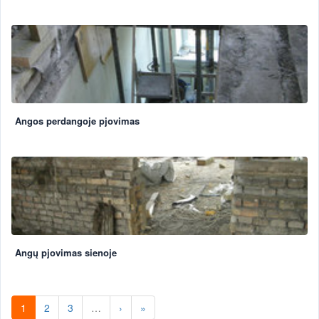
Angos perdangoje pjovimas
Angų pjovimas sienoje
1
2
3
…
›
»