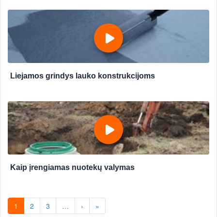
Liejamos grindys lauko konstrukcijoms
Kaip įrengiamas nuotekų valymas
1
2
3
…
›
»