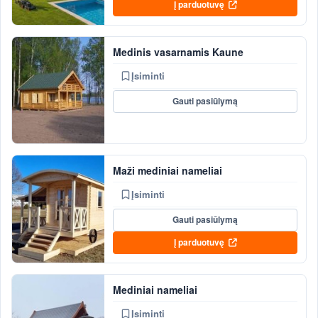
Į parduotuvę
Medinis vasarnamis Kaune
Įsiminti
Gauti pasiūlymą
Maži mediniai nameliai
Įsiminti
Gauti pasiūlymą
Į parduotuvę
Mediniai nameliai
Įsiminti