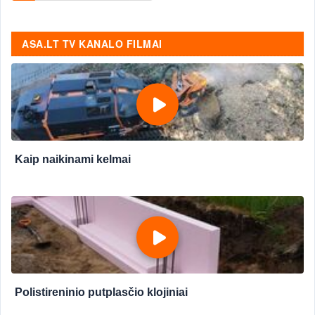
ASA.LT TV KANALO FILMAI
Kaip naikinami kelmai
Polistireninio putplasčio klojiniai