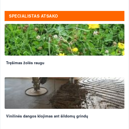
SPECIALISTAS ATSAKO
Tręšimas žolės raugu
Vinilinės dangos klojimas ant šildomų grindų