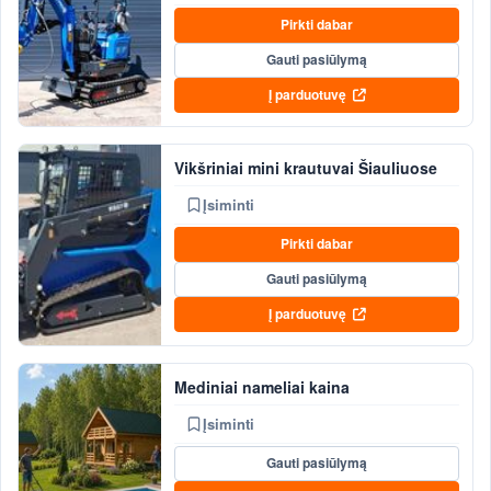
Pirkti dabar
Gauti pasiūlymą
Į parduotuvę
Vikšriniai mini krautuvai Šiauliuose
Įsiminti
Pirkti dabar
Gauti pasiūlymą
Į parduotuvę
Mediniai nameliai kaina
Įsiminti
Gauti pasiūlymą