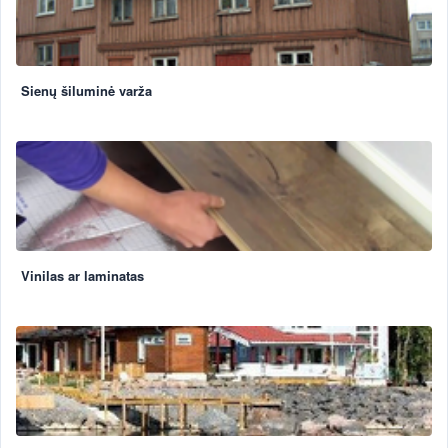
Sienų šiluminė varža
Vinilas ar laminatas