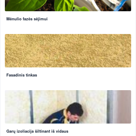
Mėnulio fazės sėjimui
Fasadinis tinkas
Garų izoliacija šiltinant iš vidaus