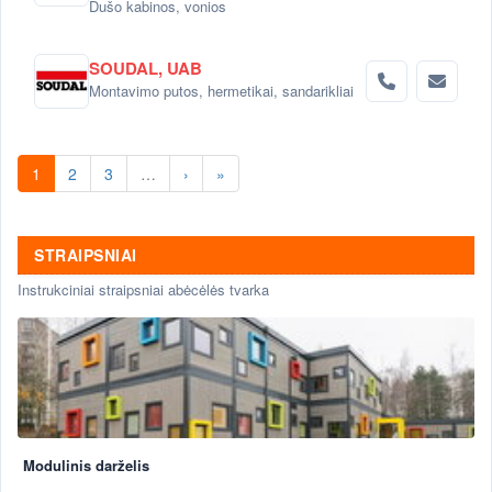
Dušo kabinos, vonios
SOUDAL, UAB
Montavimo putos, hermetikai, sandarikliai
1
2
3
…
›
»
STRAIPSNIAI
Instrukciniai straipsniai abėcėlės tvarka
Modulinis darželis