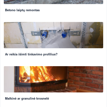
Betono laiptų remontas
Ar reikia išimti tinkavimo profilius?
Malkinė ar granulinė krosnelė