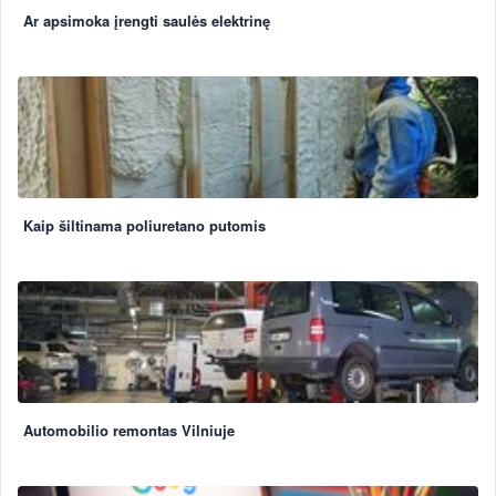
Ar apsimoka įrengti saulės elektrinę
Kaip šiltinama poliuretano putomis
Automobilio remontas Vilniuje