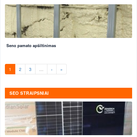
Seno pamato apšiltinimas
1
2
3
…
›
»
SEO STRAIPSNIAI