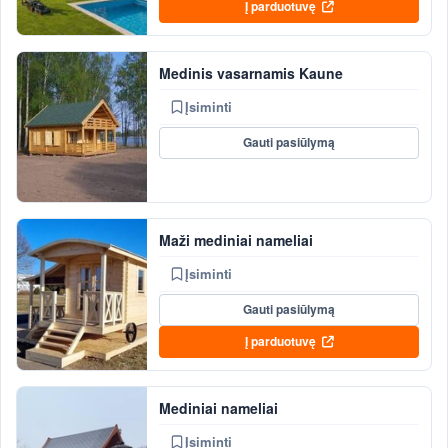
Į parduotuvę
Medinis vasarnamis Kaune
Įsiminti
Gauti pasiūlymą
Maži mediniai nameliai
Įsiminti
Gauti pasiūlymą
Į parduotuvę
Mediniai nameliai
Įsiminti