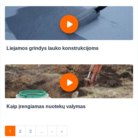
Liejamos grindys lauko konstrukcijoms
Kaip įrengiamas nuotekų valymas
1
2
3
…
›
»