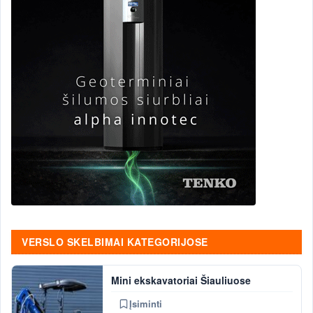
VERSLO SKELBIMAI KATEGORIJOSE
Mini ekskavatoriai Šiauliuose
Įsiminti