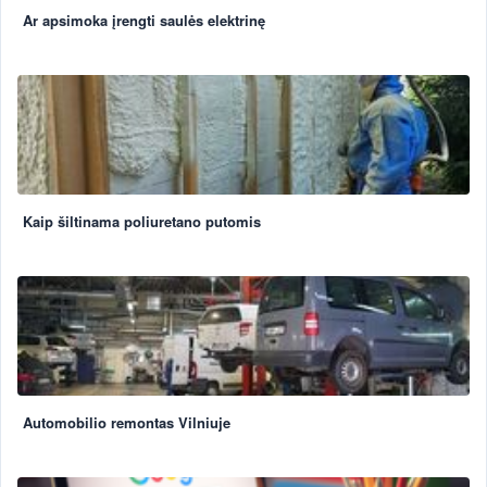
Ar apsimoka įrengti saulės elektrinę
Kaip šiltinama poliuretano putomis
Automobilio remontas Vilniuje