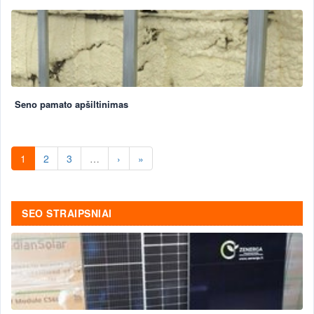
Seno pamato apšiltinimas
1
2
3
…
›
»
SEO STRAIPSNIAI