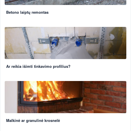
Betono laiptų remontas
Ar reikia išimti tinkavimo profilius?
Malkinė ar granulinė krosnelė