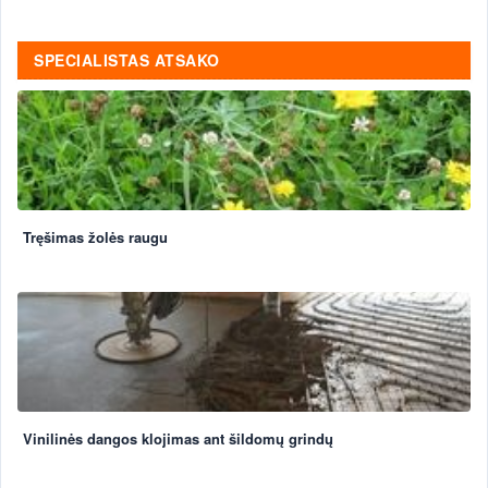
SPECIALISTAS ATSAKO
Tręšimas žolės raugu
Vinilinės dangos klojimas ant šildomų grindų