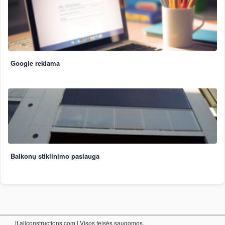
Google reklama
Balkonų stiklinimo paslauga
lt.allconstructions.com
| Visos teisės saugomos.