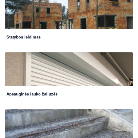
Statybos leidimas
Apsauginės lauko žaliuzės