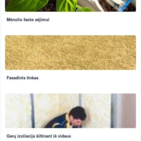
Mėnulio fazės sėjimui
Fasadinis tinkas
Garų izoliacija šiltinant iš vidaus