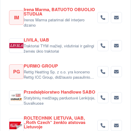
Irena Marma, BATUOTO OBUOLIO
STUDIJA
IM
Irenos Marma patarimai dėl interjero
dizaino
LIVILA, UAB
Traktoriai TYM mažieji, vidutiniai ir galingi
žemės ūkio traktoriai
PURMO GROUP
PG
Rettig Heatting Sp. z o.o. yra koncerno
Rettig ICC Group, didžiausio pasaulinio
radiatorių gamintojo dalimi.
Przedsiębiorstwo Handlowe SABO
Statybinių medžiagų parduotuvė Lenkijoje,
Suvalkuose
ROLTECHNIK LIETUVA, UAB,
„Roth Czech“ ženklo atstovas
Lietuvoje