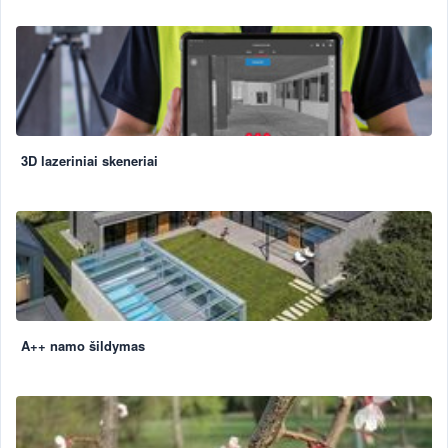
3D lazeriniai skeneriai
A++ namo šildymas