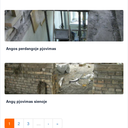
Angos perdangoje pjovimas
Angų pjovimas sienoje
1
2
3
…
›
»