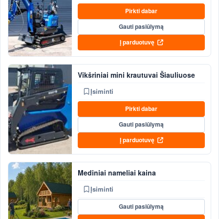
Pirkti dabar
Gauti pasiūlymą
Į parduotuvę
Vikšriniai mini krautuvai Šiauliuose
Įsiminti
Pirkti dabar
Gauti pasiūlymą
Į parduotuvę
Mediniai nameliai kaina
Įsiminti
Gauti pasiūlymą