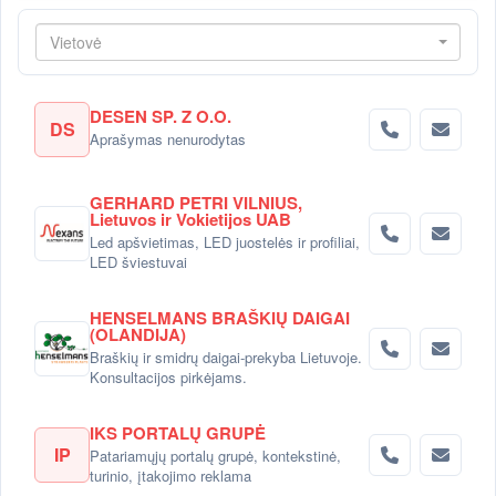
Vietovė
DESEN SP. Z O.O.
DS
Aprašymas nenurodytas
GERHARD PETRI VILNIUS,
Lietuvos ir Vokietijos UAB
Led apšvietimas, LED juostelės ir profiliai,
LED šviestuvai
HENSELMANS BRAŠKIŲ DAIGAI
(OLANDIJA)
Braškių ir smidrų daigai-prekyba Lietuvoje.
Konsultacijos pirkėjams.
IKS PORTALŲ GRUPĖ
IP
Patariamųjų portalų grupė, kontekstinė,
turinio, įtakojimo reklama