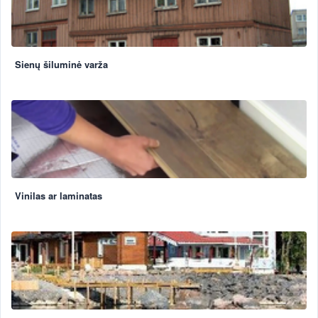
Sienų šiluminė varža
Vinilas ar laminatas