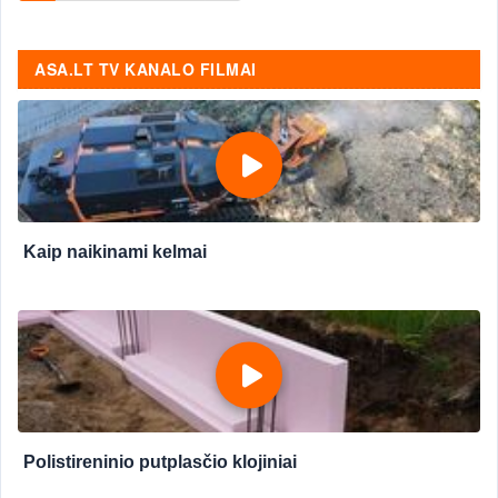
ASA.LT TV KANALO FILMAI
Kaip naikinami kelmai
Polistireninio putplasčio klojiniai