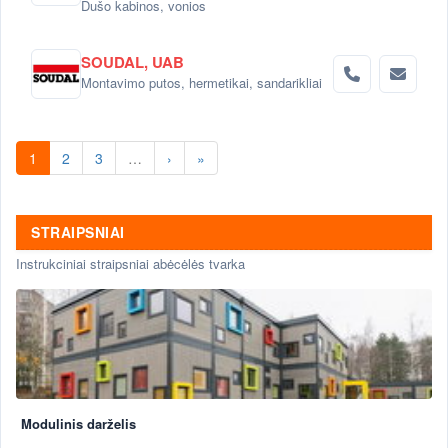
Dušo kabinos, vonios
SOUDAL, UAB
Montavimo putos, hermetikai, sandarikliai
1
2
3
…
›
»
STRAIPSNIAI
Instrukciniai straipsniai abėcėlės tvarka
Modulinis darželis