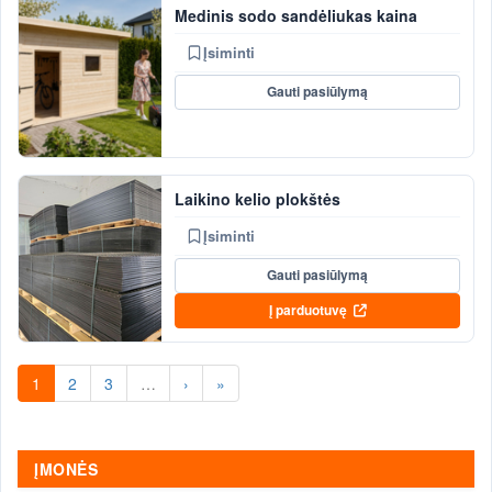
Medinis sodo sandėliukas kaina
Įsiminti
Gauti pasiūlymą
Laikino kelio plokštės
Įsiminti
Gauti pasiūlymą
Į parduotuvę
1
2
3
…
›
»
ĮMONĖS