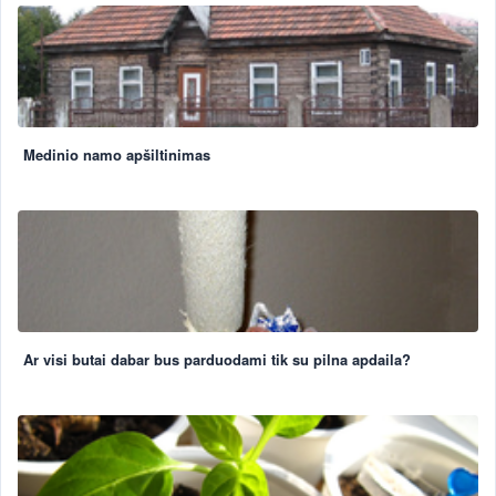
Medinio namo apšiltinimas
Ar visi butai dabar bus parduodami tik su pilna apdaila?