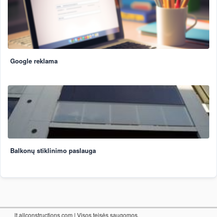
Google reklama
Balkonų stiklinimo paslauga
lt.allconstructions.com
| Visos teisės saugomos.