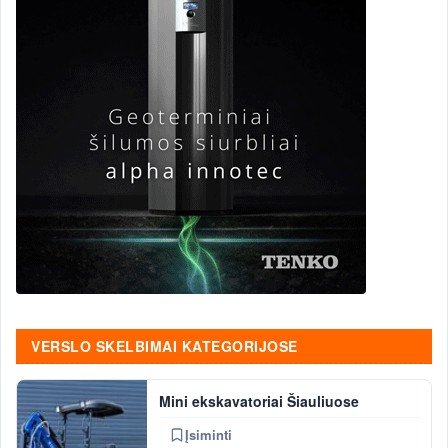
VERSLO SKELBIMAI KATEGORIJOSE
Mini ekskavatoriai Šiauliuose
Įsiminti