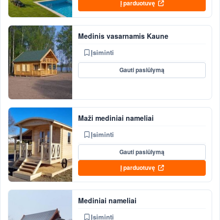
Į parduotuvę
Medinis vasarnamis Kaune
Įsiminti
Gauti pasiūlymą
Maži mediniai nameliai
Įsiminti
Gauti pasiūlymą
Į parduotuvę
Mediniai nameliai
Įsiminti