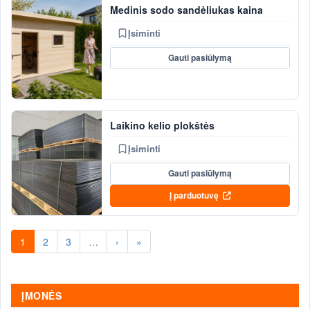
Medinis sodo sandėliukas kaina
Įsiminti
Gauti pasiūlymą
Laikino kelio plokštės
Įsiminti
Gauti pasiūlymą
Į parduotuvę
1
2
3
…
›
»
ĮMONĖS