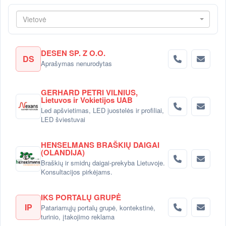
Vietovė
DESEN SP. Z O.O.
DS
Aprašymas nenurodytas
GERHARD PETRI VILNIUS,
Lietuvos ir Vokietijos UAB
Led apšvietimas, LED juostelės ir profiliai,
LED šviestuvai
HENSELMANS BRAŠKIŲ DAIGAI
(OLANDIJA)
Braškių ir smidrų daigai-prekyba Lietuvoje.
Konsultacijos pirkėjams.
IKS PORTALŲ GRUPĖ
IP
Patariamųjų portalų grupė, kontekstinė,
turinio, įtakojimo reklama