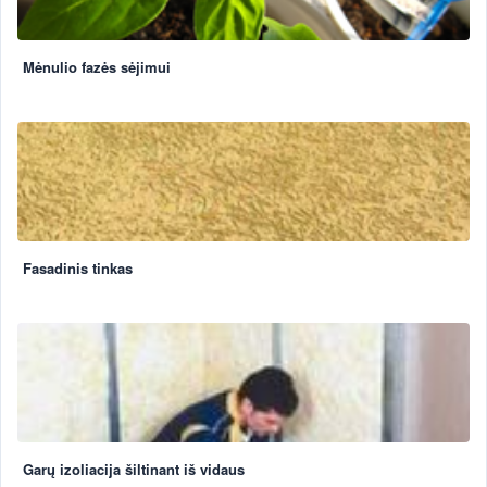
Mėnulio fazės sėjimui
Fasadinis tinkas
Garų izoliacija šiltinant iš vidaus