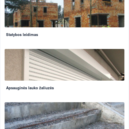
Statybos leidimas
Apsauginės lauko žaliuzės