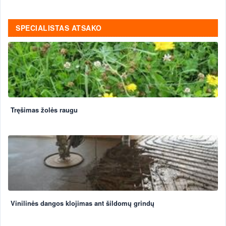
SPECIALISTAS ATSAKO
Tręšimas žolės raugu
Vinilinės dangos klojimas ant šildomų grindų