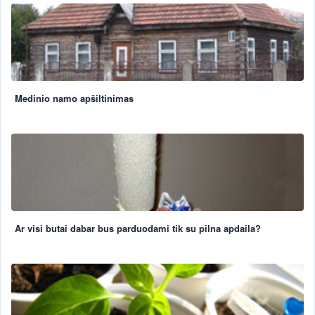
Medinio namo apšiltinimas
Ar visi butai dabar bus parduodami tik su pilna apdaila?