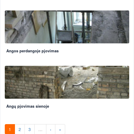
Angos perdangoje pjovimas
Angų pjovimas sienoje
1
2
3
…
›
»