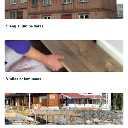
Sienų šiluminė varža
Vinilas ar laminatas