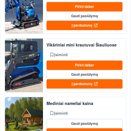
Pirkti dabar
Gauti pasiūlymą
Į parduotuvę
Vikšriniai mini krautuvai Šiauliuose
Įsiminti
Pirkti dabar
Gauti pasiūlymą
Į parduotuvę
Mediniai nameliai kaina
Įsiminti
Gauti pasiūlymą