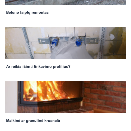
Betono laiptų remontas
Ar reikia išimti tinkavimo profilius?
Malkinė ar granulinė krosnelė