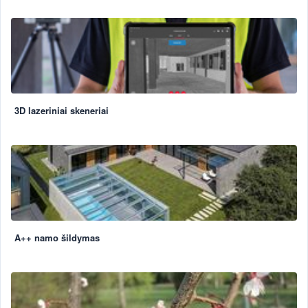
3D lazeriniai skeneriai
A++ namo šildymas