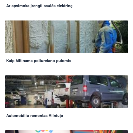
Ar apsimoka įrengti saulės elektrinę
Kaip šiltinama poliuretano putomis
Automobilio remontas Vilniuje