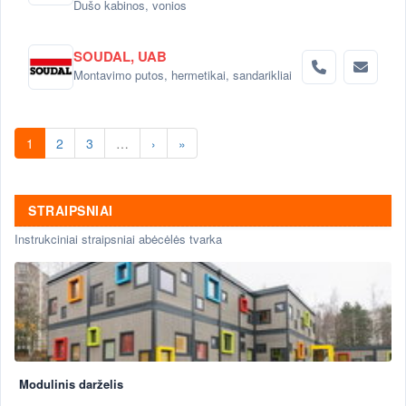
Dušo kabinos, vonios
SOUDAL, UAB
Montavimo putos, hermetikai, sandarikliai
1
2
3
…
›
»
STRAIPSNIAI
Instrukciniai straipsniai abėcėlės tvarka
Modulinis darželis