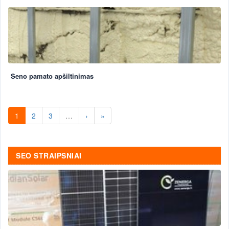
Seno pamato apšiltinimas
1
2
3
…
›
»
SEO STRAIPSNIAI