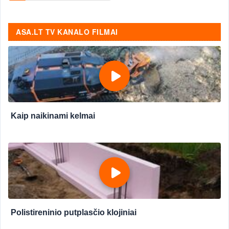
ASA.LT TV KANALO FILMAI
Kaip naikinami kelmai
Polistireninio putplasčio klojiniai