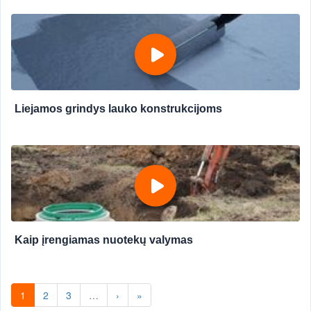
Liejamos grindys lauko konstrukcijoms
Kaip įrengiamas nuotekų valymas
1
2
3
…
›
»