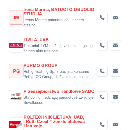
Irena Marma, BATUOTO OBUOLIO
STUDIJA
IM
Irenos Marma patarimai dėl interjero
dizaino
LIVILA, UAB
Traktoriai TYM mažieji, vidutiniai ir galingi
žemės ūkio traktoriai
PURMO GROUP
PG
Rettig Heatting Sp. z o.o. yra koncerno
Rettig ICC Group, didžiausio pasaulinio
radiatorių gamintojo dalimi.
Przedsiębiorstwo Handlowe SABO
Statybinių medžiagų parduotuvė Lenkijoje,
Suvalkuose
ROLTECHNIK LIETUVA, UAB,
„Roth Czech“ ženklo atstovas
Lietuvoje