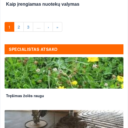
Kaip įrengiamas nuotekų valymas
1
2
3
…
›
»
SPECIALISTAS ATSAKO
Tręšimas žolės raugu