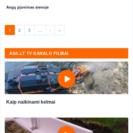
Angų pjovimas sienoje
1
2
3
…
›
»
ASA.LT TV KANALO FILMAI
Kaip naikinami kelmai