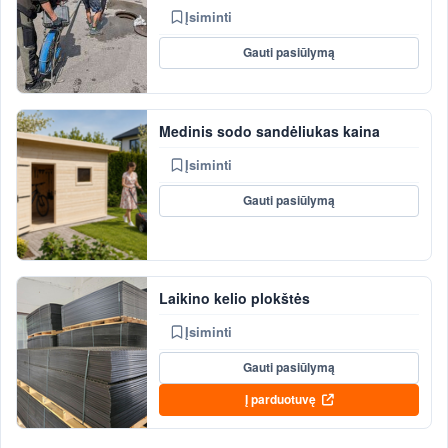
Įsiminti
Gauti pasiūlymą
Medinis sodo sandėliukas kaina
Įsiminti
Gauti pasiūlymą
Laikino kelio plokštės
Įsiminti
Gauti pasiūlymą
Į parduotuvę