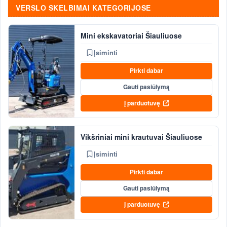
VERSLO SKELBIMAI KATEGORIJOSE
Mini ekskavatoriai Šiauliuose
Įsiminti
Pirkti dabar
Gauti pasiūlymą
Į parduotuvę
Vikšriniai mini krautuvai Šiauliuose
Įsiminti
Pirkti dabar
Gauti pasiūlymą
Į parduotuvę