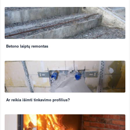
Betono laiptų remontas
Ar reikia išimti tinkavimo profilius?