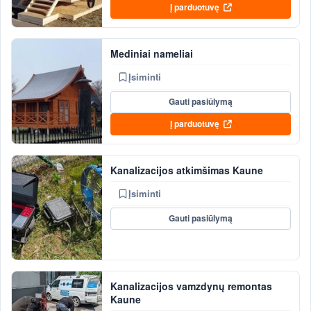
Į parduotuvę
Mediniai nameliai
Įsiminti
Gauti pasiūlymą
Į parduotuvę
Kanalizacijos atkimšimas Kaune
Įsiminti
Gauti pasiūlymą
Kanalizacijos vamzdynų remontas
Kaune