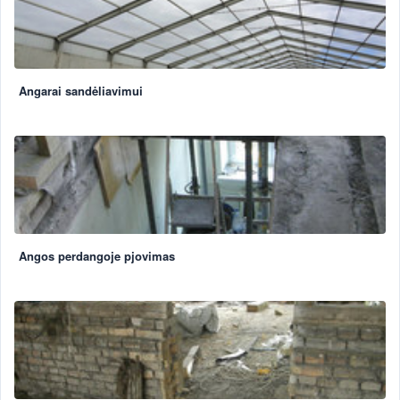
Angarai sandėliavimui
Angos perdangoje pjovimas