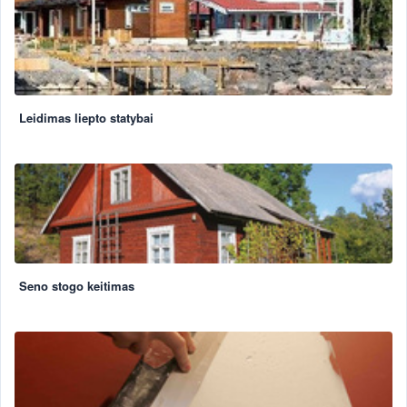
Leidimas liepto statybai
Seno stogo keitimas