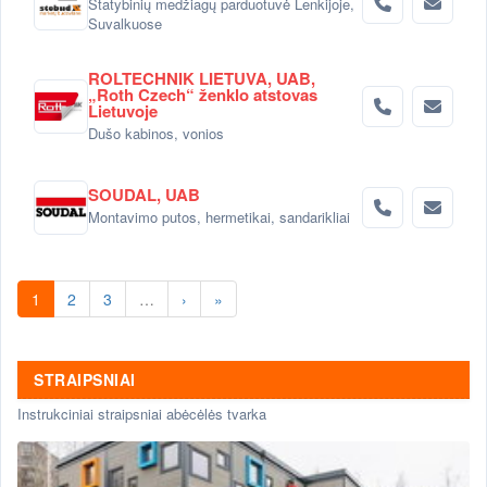
Statybinių medžiagų parduotuvė Lenkijoje,
Suvalkuose
ROLTECHNIK LIETUVA, UAB,
„Roth Czech“ ženklo atstovas
Lietuvoje
Dušo kabinos, vonios
SOUDAL, UAB
Montavimo putos, hermetikai, sandarikliai
1
2
3
…
›
»
STRAIPSNIAI
Instrukciniai straipsniai abėcėlės tvarka