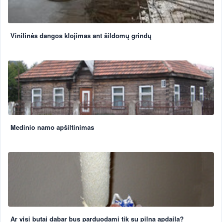
Vinilinės dangos klojimas ant šildomų grindų
Medinio namo apšiltinimas
Ar visi butai dabar bus parduodami tik su pilna apdaila?