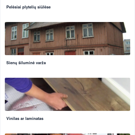
Pelėsiai plytelių siūlėse
Sienų šiluminė varža
Vinilas ar laminatas