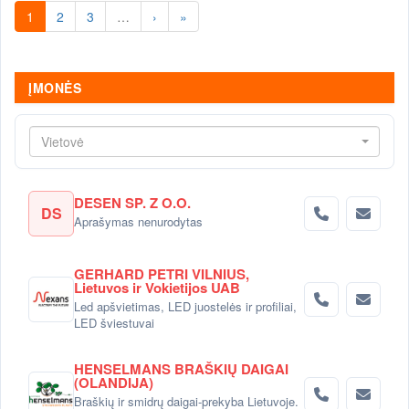
1
2
3
…
›
»
ĮMONĖS
Vietovė
DESEN SP. Z O.O.
DS
Aprašymas nenurodytas
GERHARD PETRI VILNIUS,
Lietuvos ir Vokietijos UAB
Led apšvietimas, LED juostelės ir profiliai,
LED šviestuvai
HENSELMANS BRAŠKIŲ DAIGAI
(OLANDIJA)
Braškių ir smidrų daigai-prekyba Lietuvoje.