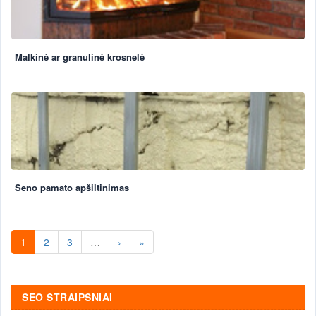
Malkinė ar granulinė krosnelė
Seno pamato apšiltinimas
1
2
3
…
›
»
SEO STRAIPSNIAI