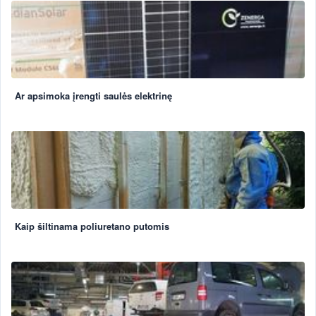
Ar apsimoka įrengti saulės elektrinę
Kaip šiltinama poliuretano putomis