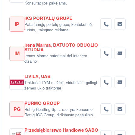
Konsultacijos pirkėjams.
IKS PORTALŲ GRUPĖ
IP
Patariamųjų portalų grupė, kontekstinė,
turinio, įtakojimo reklama
Irena Marma, BATUOTO OBUOLIO
STUDIJA
IM
Irenos Marma patarimai dėl interjero
dizaino
LIVILA, UAB
Traktoriai TYM mažieji, vidutiniai ir galingi
žemės ūkio traktoriai
PURMO GROUP
PG
Rettig Heatting Sp. z o.o. yra koncerno
Rettig ICC Group, didžiausio pasaulinio
radiatorių gamintojo dalimi.
Przedsiębiorstwo Handlowe SABO