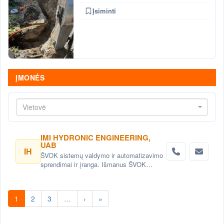
Įsiminti
ĮMONĖS
Vietovė
IMI HYDRONIC ENGINEERING,
UAB
IH
ŠVOK sistemų valdymo ir automatizavimo
sprendimai ir įranga. Išmanus ŠVOK
sistemų valdymas. Šildymo, vėdinimo ir
oro kondicionavimo sistemų
automatizavimas.
1
2
3
…
›
»