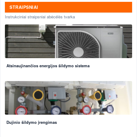
STRAIPSNIAI
Instrukciniai straipsniai abėcėlės tvarka
Atsinaujinančios energijos šildymo sistema
Dujinio šildymo įrengimas