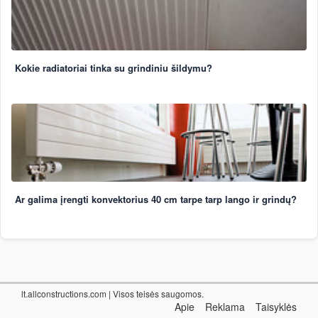
Kokie radiatoriai tinka su grindiniu šildymu?
Ar galima įrengti konvektorius 40 cm tarpe tarp lango ir grindų?
lt.allconstructions.com
| Visos teisės saugomos.
Apie
Reklama
Taisyklės