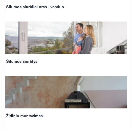
Šilumos siurbliai oras - vanduo
Šilumos siurblys
Židinio montavimas