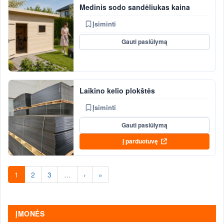
Medinis sodo sandėliukas kaina
Įsiminti
Gauti pasiūlymą
Laikino kelio plokštės
Įsiminti
Gauti pasiūlymą
Į parduotuvę
1
2
3
…
›
»
ĮMONĖS