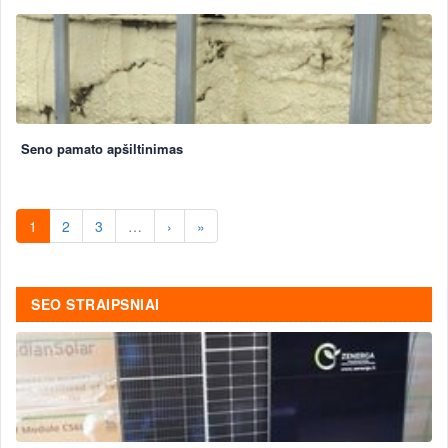
Seno pamato apšiltinimas
1
2
3
…
›
»
SEO STRAIPSNIAI