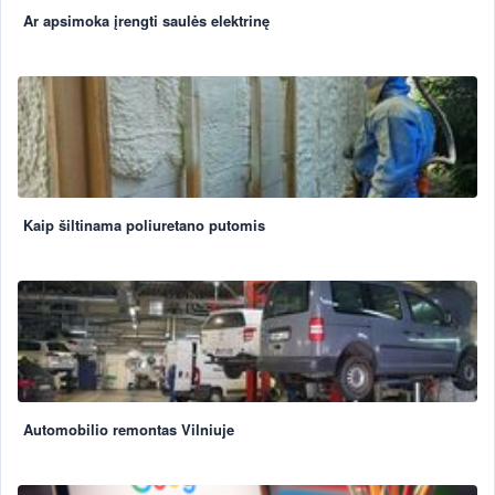
Ar apsimoka įrengti saulės elektrinę
Kaip šiltinama poliuretano putomis
Automobilio remontas Vilniuje