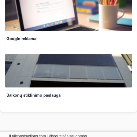
Google reklama
Balkonų stiklinimo paslauga
lt.allconstructions.com
| Visos teisės saugomos.