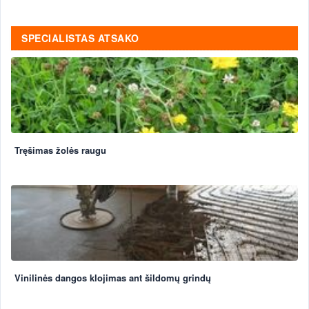
SPECIALISTAS ATSAKO
Tręšimas žolės raugu
Vinilinės dangos klojimas ant šildomų grindų