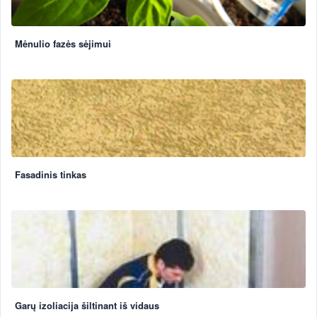
Mėnulio fazės sėjimui
Fasadinis tinkas
Garų izoliacija šiltinant iš vidaus