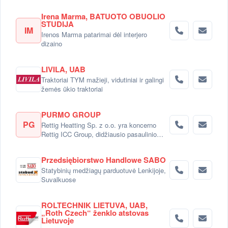
Irena Marma, BATUOTO OBUOLIO
STUDIJA
IM
Irenos Marma patarimai dėl interjero
dizaino
LIVILA, UAB
Traktoriai TYM mažieji, vidutiniai ir galingi
žemės ūkio traktoriai
PURMO GROUP
PG
Rettig Heatting Sp. z o.o. yra koncerno
Rettig ICC Group, didžiausio pasaulinio
radiatorių gamintojo dalimi.
Przedsiębiorstwo Handlowe SABO
Statybinių medžiagų parduotuvė Lenkijoje,
Suvalkuose
ROLTECHNIK LIETUVA, UAB,
„Roth Czech“ ženklo atstovas
Lietuvoje