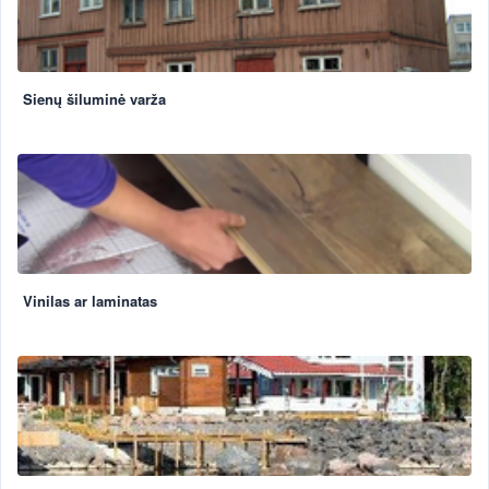
Sienų šiluminė varža
Vinilas ar laminatas