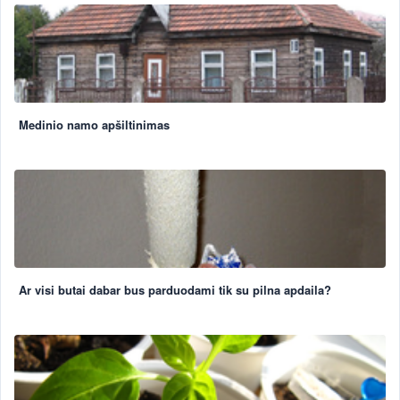
Medinio namo apšiltinimas
Ar visi butai dabar bus parduodami tik su pilna apdaila?