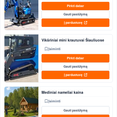
Pirkti dabar
Gauti pasiūlymą
Į parduotuvę
Vikšriniai mini krautuvai Šiauliuose
Įsiminti
Pirkti dabar
Gauti pasiūlymą
Į parduotuvę
Mediniai nameliai kaina
Įsiminti
Gauti pasiūlymą