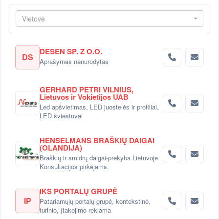
Vietovė
DESEN SP. Z O.O.
DS
Aprašymas nenurodytas
GERHARD PETRI VILNIUS,
Lietuvos ir Vokietijos UAB
Led apšvietimas, LED juostelės ir profiliai,
LED šviestuvai
HENSELMANS BRAŠKIŲ DAIGAI
(OLANDIJA)
Braškių ir smidrų daigai-prekyba Lietuvoje.
Konsultacijos pirkėjams.
IKS PORTALŲ GRUPĖ
IP
Patariamųjų portalų grupė, kontekstinė,
turinio, įtakojimo reklama