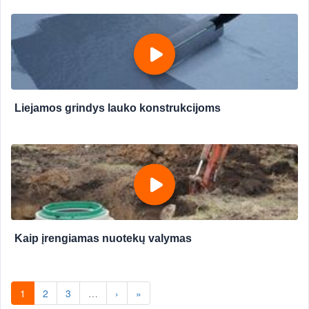
Liejamos grindys lauko konstrukcijoms
Kaip įrengiamas nuotekų valymas
1
2
3
…
›
»