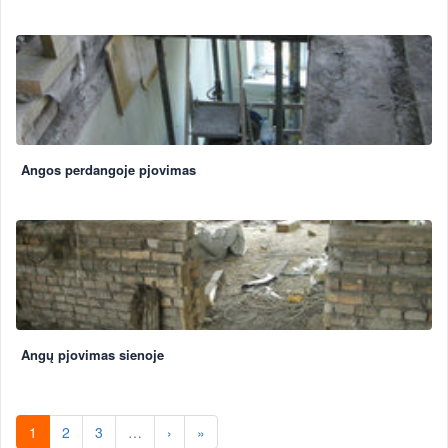
Angos perdangoje pjovimas
Angų pjovimas sienoje
1
2
3
…
›
»