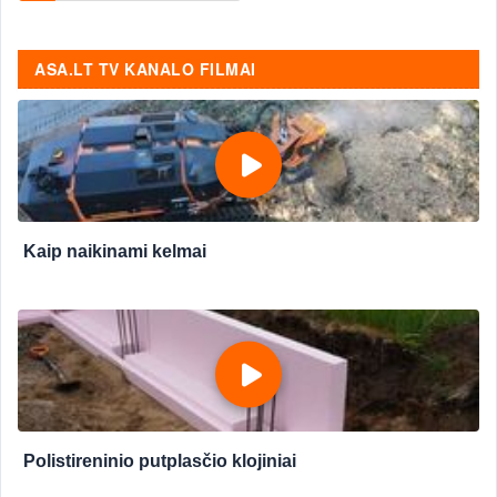
ASA.LT TV KANALO FILMAI
Kaip naikinami kelmai
Polistireninio putplasčio klojiniai