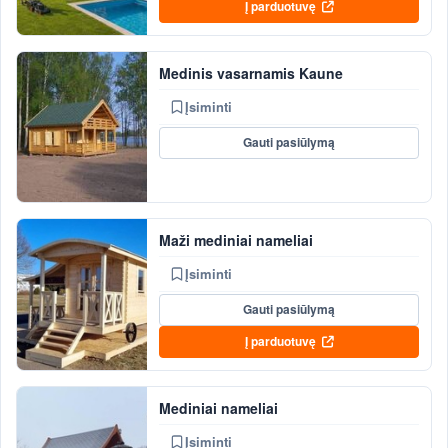
Į parduotuvę
Medinis vasarnamis Kaune
Įsiminti
Gauti pasiūlymą
Maži mediniai nameliai
Įsiminti
Gauti pasiūlymą
Į parduotuvę
Mediniai nameliai
Įsiminti