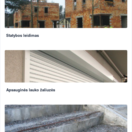
Statybos leidimas
Apsauginės lauko žaliuzės