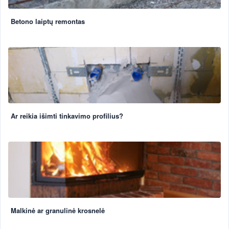
Betono laiptų remontas
Ar reikia išimti tinkavimo profilius?
Malkinė ar granulinė krosnelė