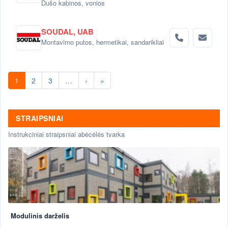
Dušo kabinos, vonios
SOUDAL, UAB
Montavimo putos, hermetikai, sandarikliai
1
2
3
…
›
»
STRAIPSNIAI
Instrukciniai straipsniai abėcėlės tvarka
Modulinis darželis