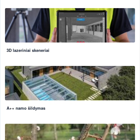
3D lazeriniai skeneriai
A++ namo šildymas