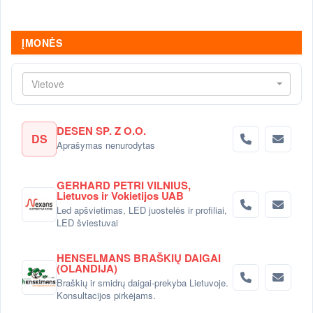
ĮMONĖS
Vietovė
DESEN SP. Z O.O.
DS
Aprašymas nenurodytas
GERHARD PETRI VILNIUS,
Lietuvos ir Vokietijos UAB
Led apšvietimas, LED juostelės ir profiliai,
LED šviestuvai
HENSELMANS BRAŠKIŲ DAIGAI
(OLANDIJA)
Braškių ir smidrų daigai-prekyba Lietuvoje.
Konsultacijos pirkėjams.