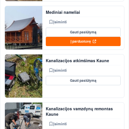
Mediniai nameliai
Įsiminti
Gauti pasiūlymą
Į parduotuvę
Kanalizacijos atkimšimas Kaune
Įsiminti
Gauti pasiūlymą
Kanalizacijos vamzdynų remontas
Kaune
Įsiminti