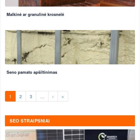
Malkinė ar granulinė krosnelė
Seno pamato apšiltinimas
1
2
3
…
›
»
SEO STRAIPSNIAI