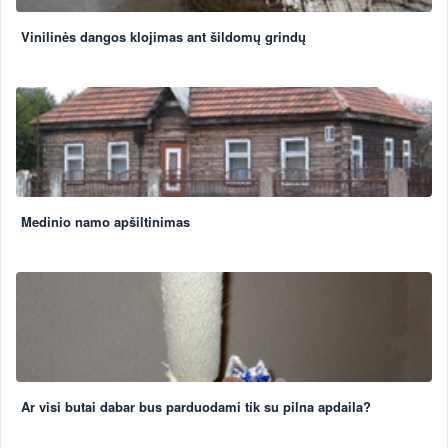
Vinilinės dangos klojimas ant šildomų grindų
Medinio namo apšiltinimas
Ar visi butai dabar bus parduodami tik su pilna apdaila?