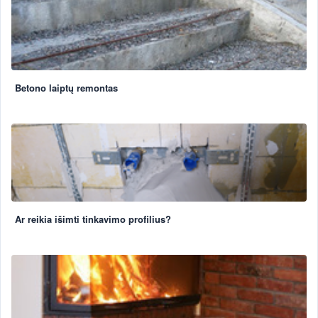
Betono laiptų remontas
Ar reikia išimti tinkavimo profilius?