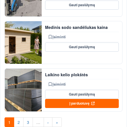
Gauti pasiūlymą
Medinis sodo sandėliukas kaina
Įsiminti
Gauti pasiūlymą
Laikino kelio plokštės
Įsiminti
Gauti pasiūlymą
Į parduotuvę
1
2
3
…
›
»