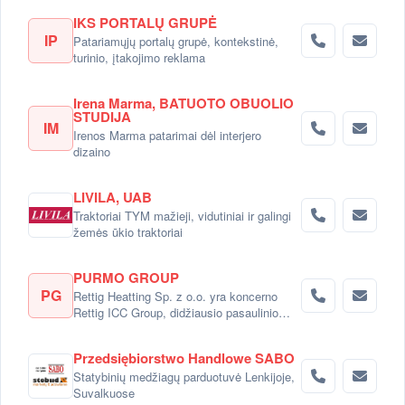
IKS PORTALŲ GRUPĖ
IP
Patariamųjų portalų grupė, kontekstinė,
turinio, įtakojimo reklama
Irena Marma, BATUOTO OBUOLIO
STUDIJA
IM
Irenos Marma patarimai dėl interjero
dizaino
LIVILA, UAB
Traktoriai TYM mažieji, vidutiniai ir galingi
žemės ūkio traktoriai
PURMO GROUP
PG
Rettig Heatting Sp. z o.o. yra koncerno
Rettig ICC Group, didžiausio pasaulinio
radiatorių gamintojo dalimi.
Przedsiębiorstwo Handlowe SABO
Statybinių medžiagų parduotuvė Lenkijoje,
Suvalkuose