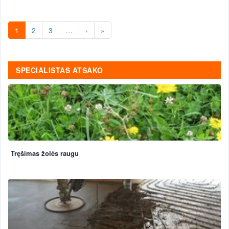
1
2
3
…
›
»
SPECIALISTAS ATSAKO
Tręšimas žolės raugu