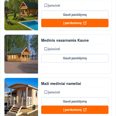
Įsiminti
Gauti pasiūlymą
Į parduotuvę
Medinis vasarnamis Kaune
Įsiminti
Gauti pasiūlymą
Maži mediniai nameliai
Įsiminti
Gauti pasiūlymą
Į parduotuvę