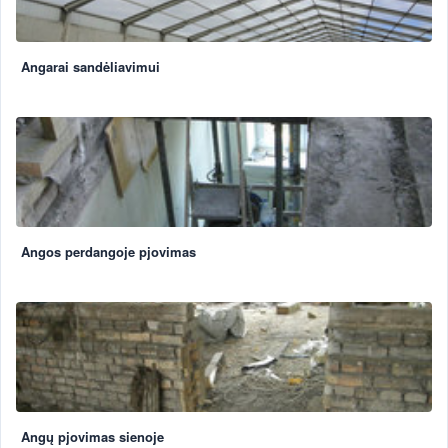
Angarai sandėliavimui
Angos perdangoje pjovimas
Angų pjovimas sienoje