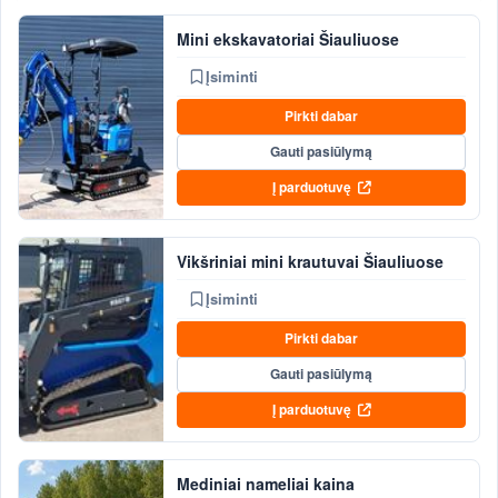
Mini ekskavatoriai Šiauliuose
Įsiminti
Pirkti dabar
Gauti pasiūlymą
Į parduotuvę
Vikšriniai mini krautuvai Šiauliuose
Įsiminti
Pirkti dabar
Gauti pasiūlymą
Į parduotuvę
Mediniai nameliai kaina