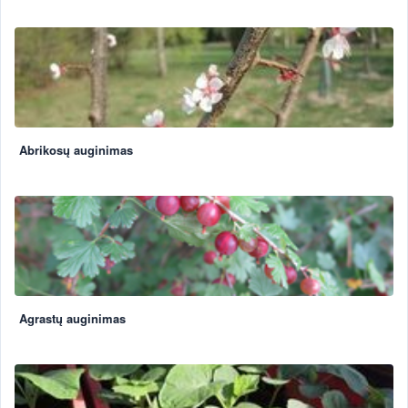
Abrikosų auginimas
Agrastų auginimas