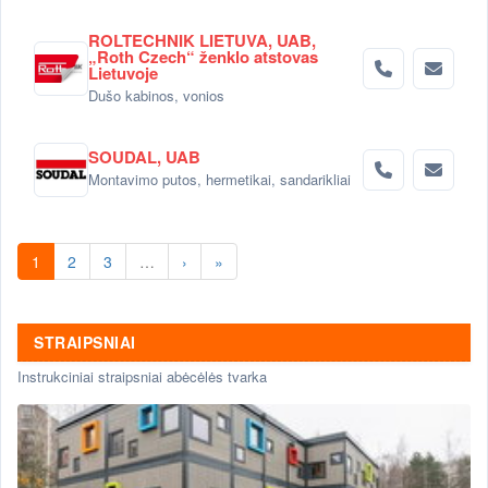
ROLTECHNIK LIETUVA, UAB,
„Roth Czech“ ženklo atstovas
Lietuvoje
Dušo kabinos, vonios
SOUDAL, UAB
Montavimo putos, hermetikai, sandarikliai
1
2
3
…
›
»
STRAIPSNIAI
Instrukciniai straipsniai abėcėlės tvarka