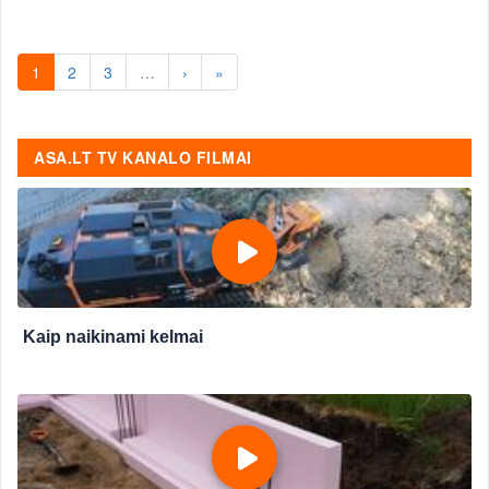
1
2
3
…
›
»
ASA.LT TV KANALO FILMAI
Kaip naikinami kelmai