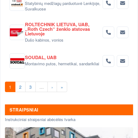
Statybinių medžiagų parduotuvė Lenkijoje,
Suvalkuose
ROLTECHNIK LIETUVA, UAB,
„Roth Czech“ ženklo atstovas
Lietuvoje
Dušo kabinos, vonios
SOUDAL, UAB
Montavimo putos, hermetikai, sandarikliai
1
2
3
…
›
»
STRAIPSNIAI
Instrukciniai straipsniai abėcėlės tvarka