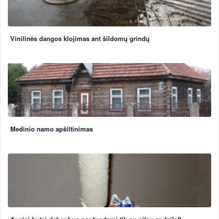
Vinilinės dangos klojimas ant šildomų grindų
Medinio namo apšiltinimas