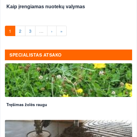
Kaip įrengiamas nuotekų valymas
1
2
3
…
›
»
SPECIALISTAS ATSAKO
Tręšimas žolės raugu