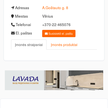
Adresas
A.Goštauto g. 8
Miestas
Vilnius
Telefonai
+370-22-465076
El. paštas
Susisiekti el. paštu
Įmonės straipsniai
Įmonės produktai