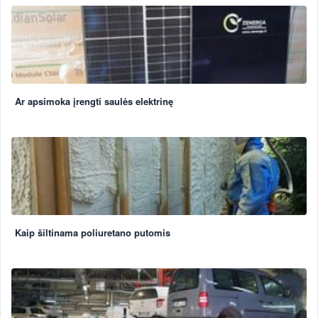
Ar apsimoka įrengti saulės elektrinę
Kaip šiltinama poliuretano putomis