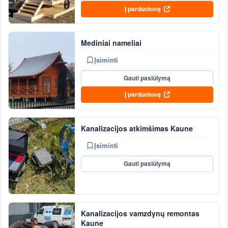
Į parduotuvę
Mediniai nameliai
Įsiminti
Gauti pasiūlymą
Į parduotuvę
Kanalizacijos atkimšimas Kaune
Įsiminti
Gauti pasiūlymą
Kanalizacijos vamzdynų remontas
Kaune