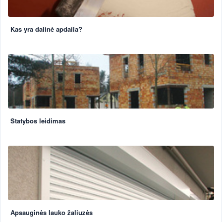
Kas yra dalinė apdaila?
Statybos leidimas
Apsauginės lauko žaliuzės