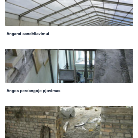
Angarai sandėliavimui
Angos perdangoje pjovimas