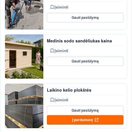
Įsiminti
Gauti pasiūlymą
Medinis sodo sandėliukas kaina
Įsiminti
Gauti pasiūlymą
Laikino kelio plokštės
Įsiminti
Gauti pasiūlymą
Į parduotuvę