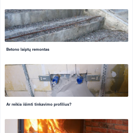
Betono laiptų remontas
Ar reikia išimti tinkavimo profilius?