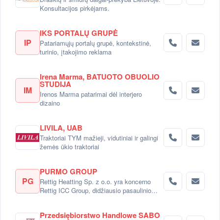
Konsultacijos pirkėjams.
IKS PORTALŲ GRUPĖ
IP
Patariamųjų portalų grupė, kontekstinė,
turinio, įtakojimo reklama
Irena Marma, BATUOTO OBUOLIO
STUDIJA
IM
Irenos Marma patarimai dėl interjero
dizaino
LIVILA, UAB
Traktoriai TYM mažieji, vidutiniai ir galingi
žemės ūkio traktoriai
PURMO GROUP
PG
Rettig Heatting Sp. z o.o. yra koncerno
Rettig ICC Group, didžiausio pasaulinio
radiatorių gamintojo dalimi.
Przedsiębiorstwo Handlowe SABO