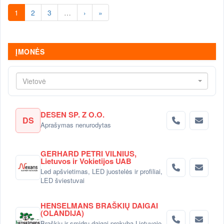
1
2
3
…
›
»
ĮMONĖS
Vietovė
DESEN SP. Z O.O.
DS
Aprašymas nenurodytas
GERHARD PETRI VILNIUS,
Lietuvos ir Vokietijos UAB
Led apšvietimas, LED juostelės ir profiliai,
LED šviestuvai
HENSELMANS BRAŠKIŲ DAIGAI
(OLANDIJA)
Braškių ir smidrų daigai-prekyba Lietuvoje.