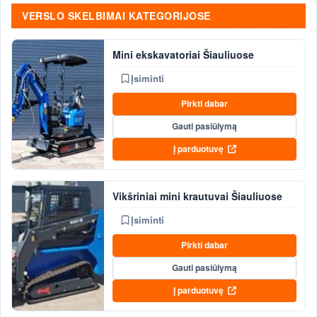
VERSLO SKELBIMAI KATEGORIJOSE
Mini ekskavatoriai Šiauliuose
Įsiminti
Pirkti dabar
Gauti pasiūlymą
Į parduotuvę
Vikšriniai mini krautuvai Šiauliuose
Įsiminti
Pirkti dabar
Gauti pasiūlymą
Į parduotuvę