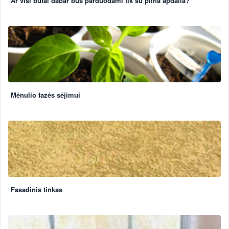
Ar visi butai dabar bus parduodami tik su pilna apdaila?
Mėnulio fazės sėjimui
Fasadinis tinkas