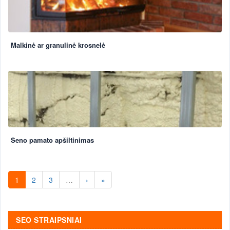
Malkinė ar granulinė krosnelė
Seno pamato apšiltinimas
1
2
3
…
›
»
SEO STRAIPSNIAI