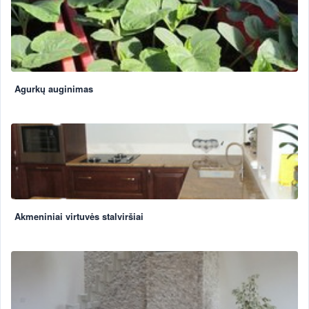
Agurkų auginimas
Akmeniniai virtuvės stalviršiai