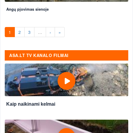
Angų pjovimas sienoje
1
2
3
…
›
»
ASA.LT TV KANALO FILMAI
Kaip naikinami kelmai