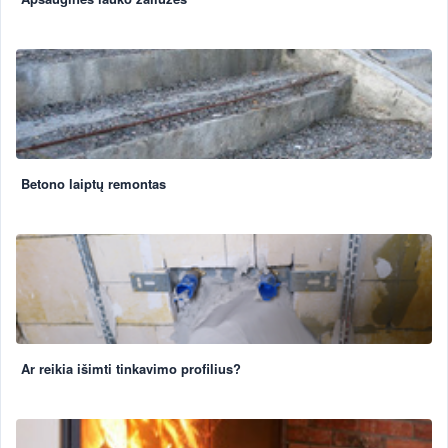
Betono laiptų remontas
Ar reikia išimti tinkavimo profilius?