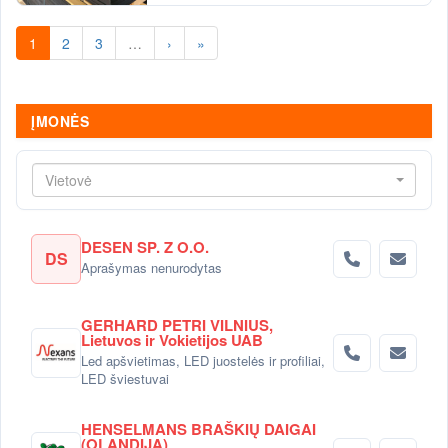
1
2
3
…
›
»
ĮMONĖS
Vietovė
DESEN SP. Z O.O.
DS
Aprašymas nenurodytas
GERHARD PETRI VILNIUS,
Lietuvos ir Vokietijos UAB
Led apšvietimas, LED juostelės ir profiliai,
LED šviestuvai
HENSELMANS BRAŠKIŲ DAIGAI
(OLANDIJA)