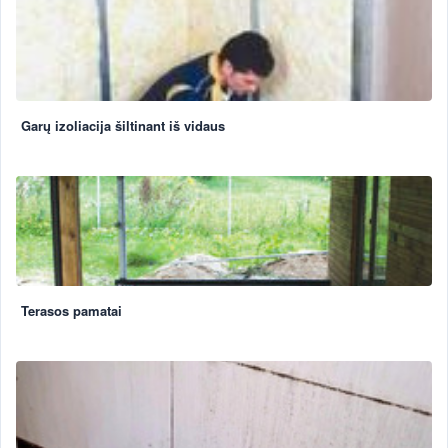
Garų izoliacija šiltinant iš vidaus
Terasos pamatai