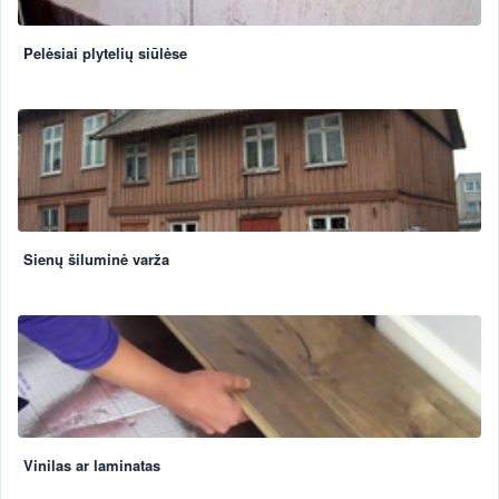
Pelėsiai plytelių siūlėse
Sienų šiluminė varža
Vinilas ar laminatas