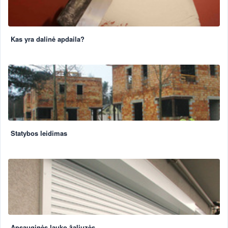
Kas yra dalinė apdaila?
Statybos leidimas
Apsauginės lauko žaliuzės