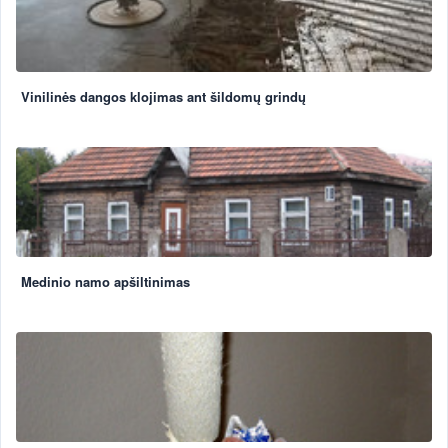
Vinilinės dangos klojimas ant šildomų grindų
Medinio namo apšiltinimas