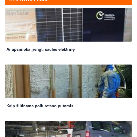
Ar apsimoka įrengti saulės elektrinę
Kaip šiltinama poliuretano putomis