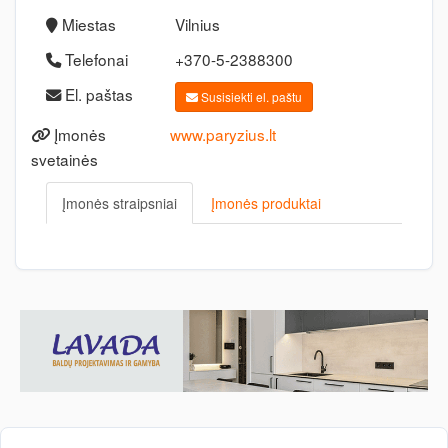
Miestas
Vilnius
Telefonai
+370-5-2388300
El. paštas
Susisiekti el. paštu
Įmonės
www.paryzius.lt
svetainės
Įmonės straipsniai
Įmonės produktai