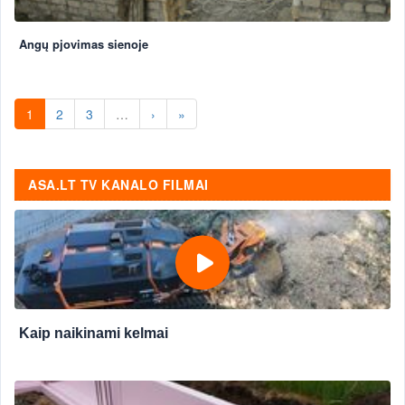
Angų pjovimas sienoje
1
2
3
…
›
»
ASA.LT TV KANALO FILMAI
Kaip naikinami kelmai