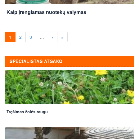
Kaip įrengiamas nuotekų valymas
1
2
3
…
›
»
SPECIALISTAS ATSAKO
Tręšimas žolės raugu