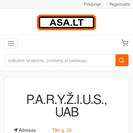
Prisijungti
Registruotis
Toggle navigation
P.A.R.Y.Ž.I.U.S.,
UAB
Adresas
Tilto g. 35