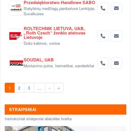
Przedsiębiorstwo Handlowe SABO
Statybinių medžiagų parduotuvė Lenkijoje,
Suvalkuose
ROLTECHNIK LIETUVA, UAB,
„Roth Czech“ ženklo atstovas
Lietuvoje
Dušo kabinos, vonios
SOUDAL, UAB
Montavimo putos, hermetikai, sandarikliai
1
2
3
…
›
»
STRAIPSNIAI
Instrukciniai straipsniai abėcėlės tvarka