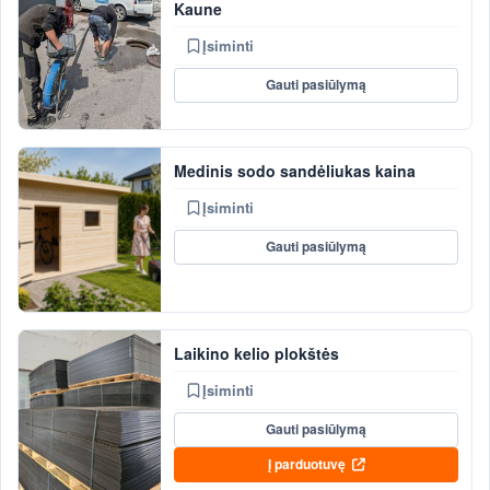
Kaune
Įsiminti
Gauti pasiūlymą
Medinis sodo sandėliukas kaina
Įsiminti
Gauti pasiūlymą
Laikino kelio plokštės
Įsiminti
Gauti pasiūlymą
Į parduotuvę