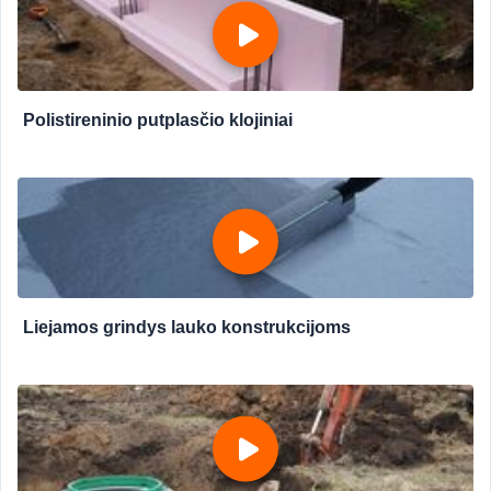
Polistireninio putplasčio klojiniai
Liejamos grindys lauko konstrukcijoms