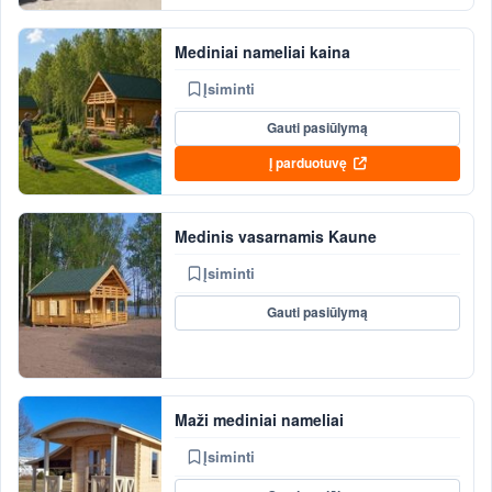
Mediniai nameliai kaina
Įsiminti
Gauti pasiūlymą
Į parduotuvę
Medinis vasarnamis Kaune
Įsiminti
Gauti pasiūlymą
Maži mediniai nameliai
Įsiminti