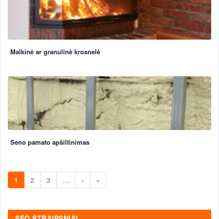
Malkinė ar granulinė krosnelė
Seno pamato apšiltinimas
1
2
3
…
›
»
SEO STRAIPSNIAI