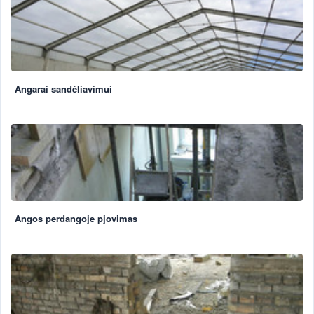
Angarai sandėliavimui
Angos perdangoje pjovimas