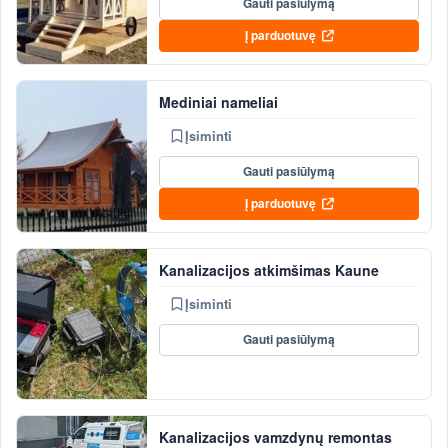
Gauti pasiūlymą
Į parduotuvę
Mediniai nameliai
Įsiminti
Gauti pasiūlymą
Į parduotuvę
Kanalizacijos atkimšimas Kaune
Įsiminti
Gauti pasiūlymą
Kanalizacijos vamzdynų remontas