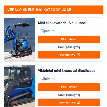
VERSLO SKELBIMAI KATEGORIJOSE
Mini ekskavatoriai Šiauliuose
Įsiminti
Pirkti dabar
Gauti pasiūlymą
Į parduotuvę
Vikšriniai mini krautuvai Šiauliuose
Įsiminti
Pirkti dabar
Gauti pasiūlymą
Į parduotuvę