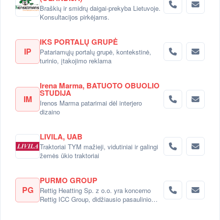
Braškių ir smidrų daigai-prekyba Lietuvoje.
Konsultacijos pirkėjams.
IKS PORTALŲ GRUPĖ
IP
Patariamųjų portalų grupė, kontekstinė,
turinio, įtakojimo reklama
Irena Marma, BATUOTO OBUOLIO
STUDIJA
IM
Irenos Marma patarimai dėl interjero
dizaino
LIVILA, UAB
Traktoriai TYM mažieji, vidutiniai ir galingi
žemės ūkio traktoriai
PURMO GROUP
PG
Rettig Heatting Sp. z o.o. yra koncerno
Rettig ICC Group, didžiausio pasaulinio
radiatorių gamintojo dalimi.