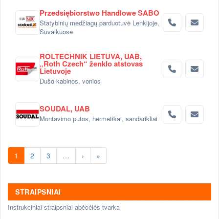
Przedsiębiorstwo Handlowe SABO
Statybinių medžiagų parduotuvė Lenkijoje,
Suvalkuose
ROLTECHNIK LIETUVA, UAB,
„Roth Czech“ ženklo atstovas
Lietuvoje
Dušo kabinos, vonios
SOUDAL, UAB
Montavimo putos, hermetikai, sandarikliai
1
2
3
…
›
»
STRAIPSNIAI
Instrukciniai straipsniai abėcėlės tvarka