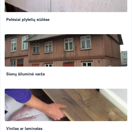
Pelėsiai plytelių siūlėse
Sienų šiluminė varža
Vinilas ar laminatas