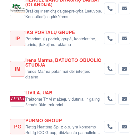
(OLANDIJA)
Braškių ir smidrų daigai-prekyba Lietuvoje.
Konsultacijos pirkėjams.
IKS PORTALŲ GRUPĖ
IP
Patariamųjų portalų grupė, kontekstinė,
turinio, įtakojimo reklama
Irena Marma, BATUOTO OBUOLIO
STUDIJA
IM
Irenos Marma patarimai dėl interjero
dizaino
LIVILA, UAB
Traktoriai TYM mažieji, vidutiniai ir galingi
žemės ūkio traktoriai
PURMO GROUP
PG
Rettig Heatting Sp. z o.o. yra koncerno
Rettig ICC Group, didžiausio pasaulinio
radiatorių gamintojo dalimi.