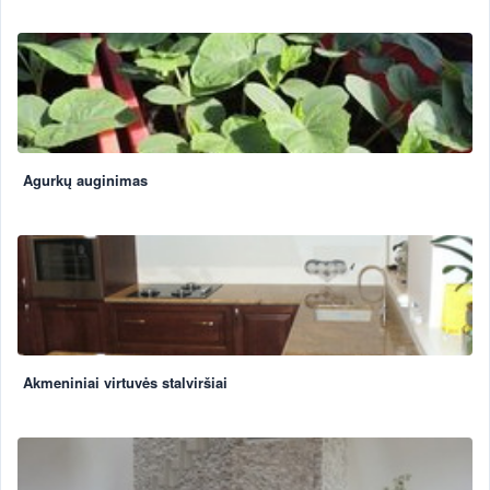
Agurkų auginimas
Akmeniniai virtuvės stalviršiai