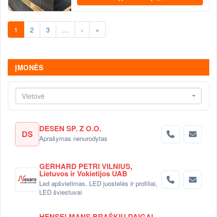
1
2
3
…
›
»
ĮMONĖS
Vietovė
DESEN SP. Z O.O.
DS
Aprašymas nenurodytas
GERHARD PETRI VILNIUS,
Lietuvos ir Vokietijos UAB
Led apšvietimas, LED juostelės ir profiliai,
LED šviestuvai
HENSELMANS BRAŠKIŲ DAIGAI