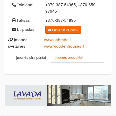
Telefonai
+370-387-54365, +370-659-
97945
Faksas
+370-387-54895
El. paštas
Susisiekti el. paštu
Įmonės
www.pabrade.lt
,
svetainės
www.woodenhouses.lt
Įmonės straipsniai
Įmonės produktai