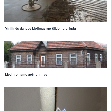
Vinilinės dangos klojimas ant šildomų grindų
Medinio namo apšiltinimas