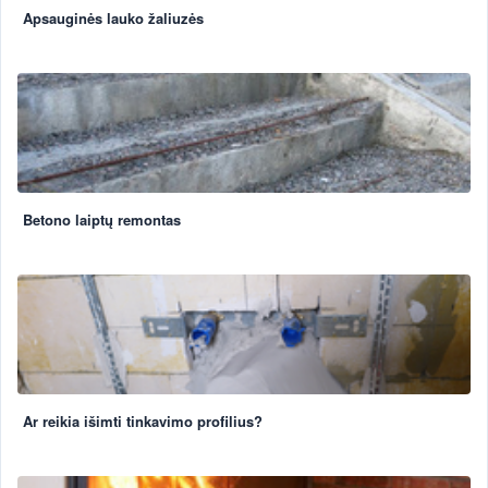
Apsauginės lauko žaliuzės
Betono laiptų remontas
Ar reikia išimti tinkavimo profilius?