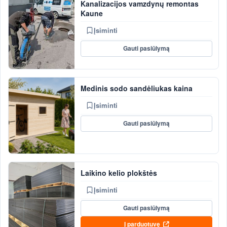
Kanalizacijos vamzdynų remontas
Kaune
Įsiminti
Gauti pasiūlymą
Medinis sodo sandėliukas kaina
Įsiminti
Gauti pasiūlymą
Laikino kelio plokštės
Įsiminti
Gauti pasiūlymą
Į parduotuvę