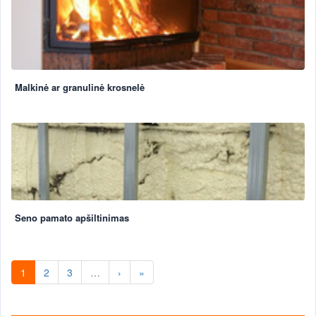
Malkinė ar granulinė krosnelė
Seno pamato apšiltinimas
1
2
3
…
›
»