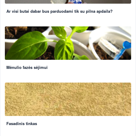
Ar visi butai dabar bus parduodami tik su pilna apdaila?
Mėnulio fazės sėjimui
Fasadinis tinkas