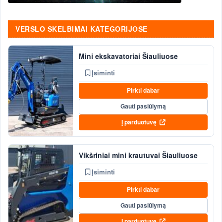
VERSLO SKELBIMAI KATEGORIJOSE
Mini ekskavatoriai Šiauliuose
Įsiminti
Pirkti dabar
Gauti pasiūlymą
Į parduotuvę
Vikšriniai mini krautuvai Šiauliuose
Įsiminti
Pirkti dabar
Gauti pasiūlymą
Į parduotuvę