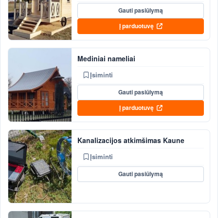
Gauti pasiūlymą
Į parduotuvę
Mediniai nameliai
Įsiminti
Gauti pasiūlymą
Į parduotuvę
Kanalizacijos atkimšimas Kaune
Įsiminti
Gauti pasiūlymą