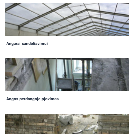
Angarai sandėliavimui
Angos perdangoje pjovimas