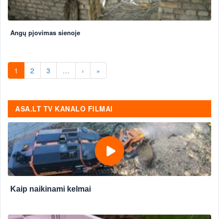
Angų pjovimas sienoje
1
2
3
…
›
»
ASA.LT TV KANALO FILMAI
Kaip naikinami kelmai