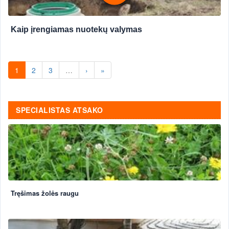
Kaip įrengiamas nuotekų valymas
1
2
3
…
›
»
SPECIALISTAS ATSAKO
Tręšimas žolės raugu