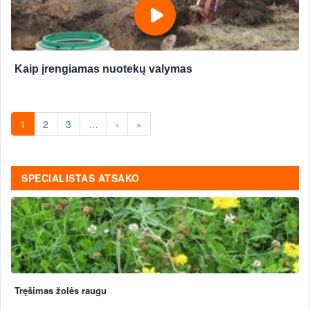
Kaip įrengiamas nuotekų valymas
1
2
3
…
›
»
SPECIALISTAS ATSAKO
Tręšimas žolės raugu