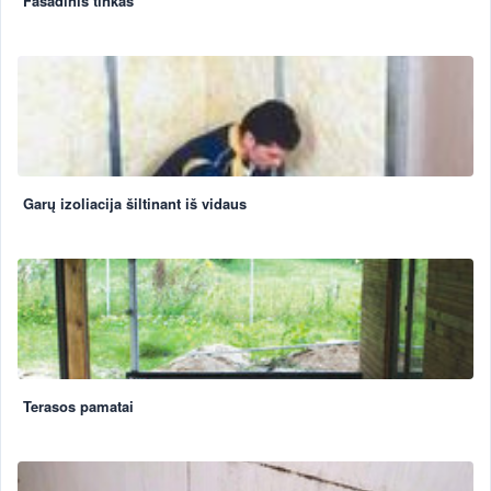
Fasadinis tinkas
Garų izoliacija šiltinant iš vidaus
Terasos pamatai