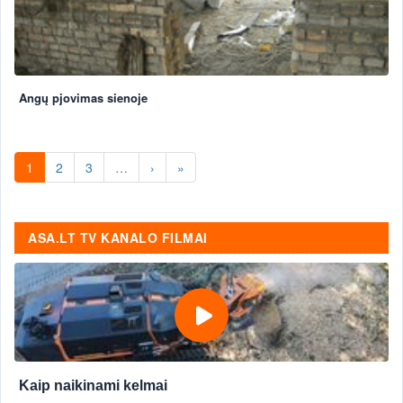
Angų pjovimas sienoje
1
2
3
…
›
»
ASA.LT TV KANALO FILMAI
Kaip naikinami kelmai