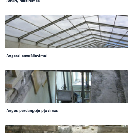
Amarų naikinimas
Angarai sandėliavimui
Angos perdangoje pjovimas