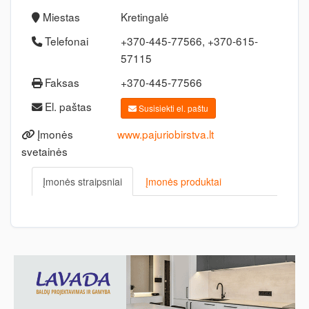
Miestas
Kretingalė
Telefonai
+370-445-77566, +370-615-
57115
Faksas
+370-445-77566
El. paštas
Susisiekti el. paštu
Įmonės
www.pajuriobirstva.lt
svetainės
Įmonės straipsniai
Įmonės produktai