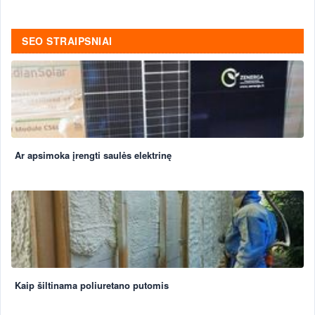
SEO STRAIPSNIAI
Ar apsimoka įrengti saulės elektrinę
Kaip šiltinama poliuretano putomis