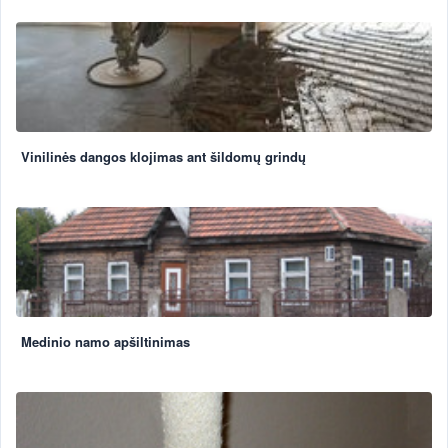
Vinilinės dangos klojimas ant šildomų grindų
Medinio namo apšiltinimas