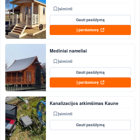
Įsiminti
Gauti pasiūlymą
Į parduotuvę
Mediniai nameliai
Įsiminti
Gauti pasiūlymą
Į parduotuvę
Kanalizacijos atkimšimas Kaune
Įsiminti
Gauti pasiūlymą