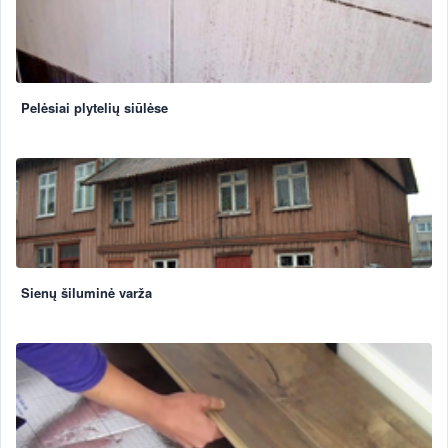
Pelėsiai plytelių siūlėse
Sienų šiluminė varža