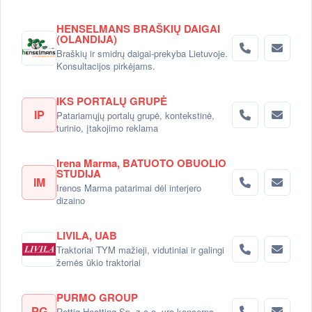
HENSELMANS BRAŠKIŲ DAIGAI
(OLANDIJA)
Braškių ir smidrų daigai-prekyba Lietuvoje.
Konsultacijos pirkėjams.
IKS PORTALŲ GRUPĖ
IP
Patariamųjų portalų grupė, kontekstinė,
turinio, įtakojimo reklama
Irena Marma, BATUOTO OBUOLIO
STUDIJA
IM
Irenos Marma patarimai dėl interjero
dizaino
LIVILA, UAB
Traktoriai TYM mažieji, vidutiniai ir galingi
žemės ūkio traktoriai
PURMO GROUP
PG
Rettig Heatting Sp. z o.o. yra koncerno