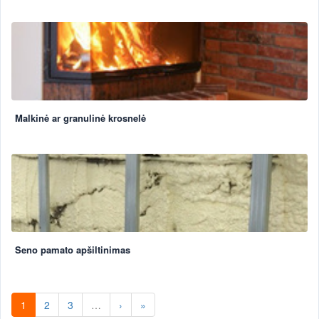
Malkinė ar granulinė krosnelė
Seno pamato apšiltinimas
1
2
3
…
›
»