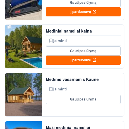
Gauti pasiūlymą
Į parduotuvę
Mediniai nameliai kaina
Įsiminti
Gauti pasiūlymą
Į parduotuvę
Medinis vasarnamis Kaune
Įsiminti
Gauti pasiūlymą
Maži mediniai nameliai