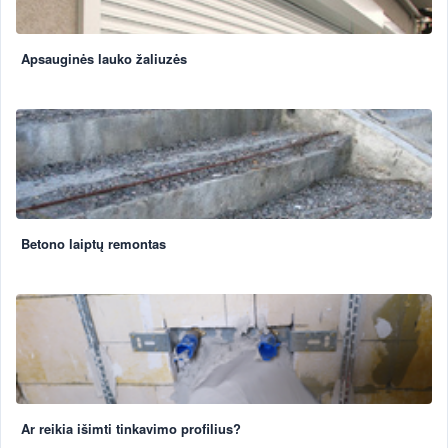
Apsauginės lauko žaliuzės
Betono laiptų remontas
Ar reikia išimti tinkavimo profilius?