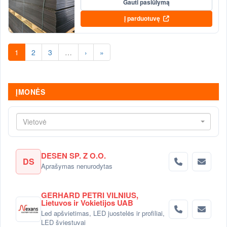
Gauti pasiūlymą
Į parduotuvę
1
2
3
…
›
»
ĮMONĖS
Vietovė
DESEN SP. Z O.O.
DS
Aprašymas nenurodytas
GERHARD PETRI VILNIUS,
Lietuvos ir Vokietijos UAB
Led apšvietimas, LED juostelės ir profiliai,
LED šviestuvai