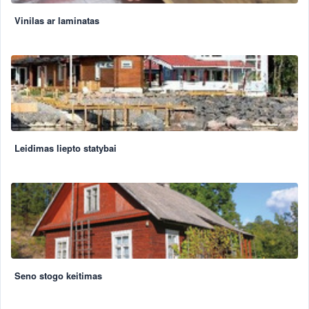
Vinilas ar laminatas
Leidimas liepto statybai
Seno stogo keitimas