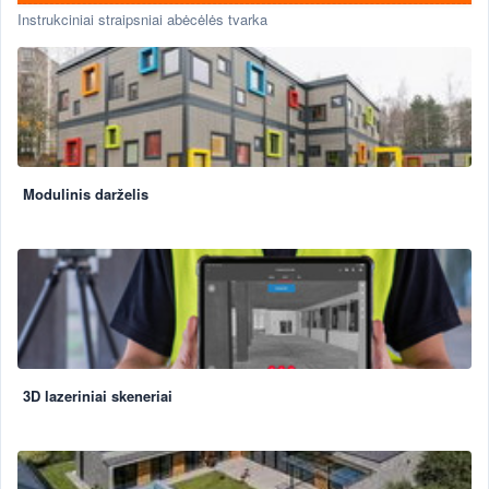
Instrukciniai straipsniai abėcėlės tvarka
Modulinis darželis
3D lazeriniai skeneriai