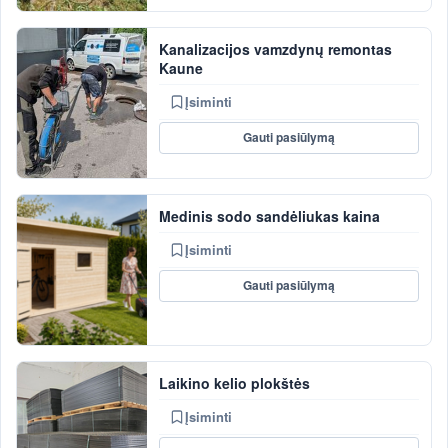
Kanalizacijos vamzdynų remontas
Kaune
Įsiminti
Gauti pasiūlymą
Medinis sodo sandėliukas kaina
Įsiminti
Gauti pasiūlymą
Laikino kelio plokštės
Įsiminti