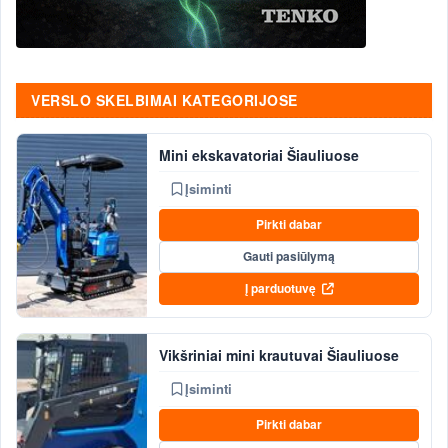
VERSLO SKELBIMAI KATEGORIJOSE
Mini ekskavatoriai Šiauliuose
Įsiminti
Pirkti dabar
Gauti pasiūlymą
Į parduotuvę
Vikšriniai mini krautuvai Šiauliuose
Įsiminti
Pirkti dabar