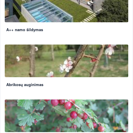
A++ namo šildymas
Abrikosų auginimas