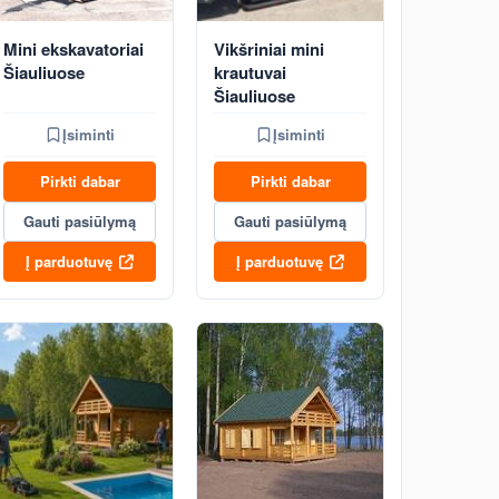
Mini ekskavatoriai
Vikšriniai mini
Šiauliuose
krautuvai
Šiauliuose
Įsiminti
Įsiminti
Pirkti dabar
Pirkti dabar
Gauti pasiūlymą
Gauti pasiūlymą
Į parduotuvę
Į parduotuvę