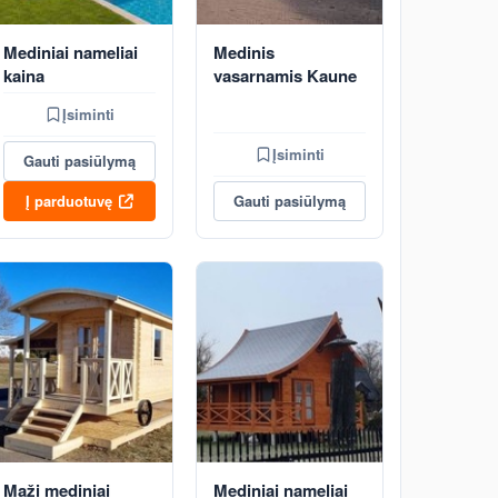
Mediniai nameliai
Medinis
kaina
vasarnamis Kaune
Įsiminti
Įsiminti
Gauti pasiūlymą
Į parduotuvę
Gauti pasiūlymą
Maži mediniai
Mediniai nameliai