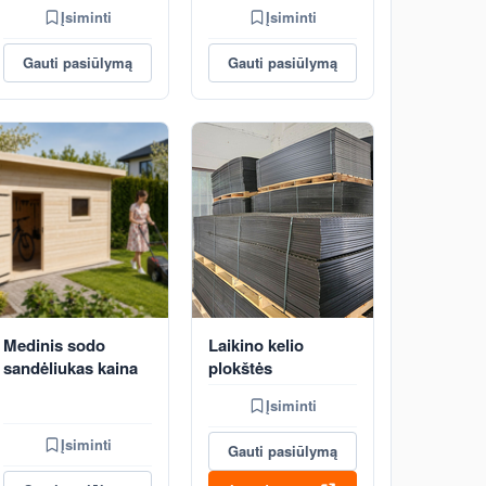
Įsiminti
Įsiminti
Gauti pasiūlymą
Gauti pasiūlymą
Medinis sodo
Laikino kelio
sandėliukas kaina
plokštės
Įsiminti
Įsiminti
Gauti pasiūlymą