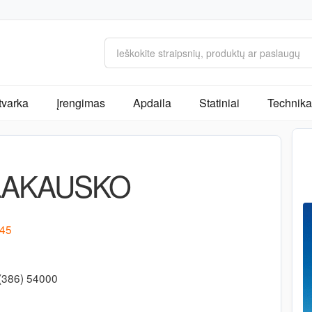
tvarka
Įrengimas
Apdaila
Statiniai
Technika 
LAKAUSKO
 45
(386) 54000