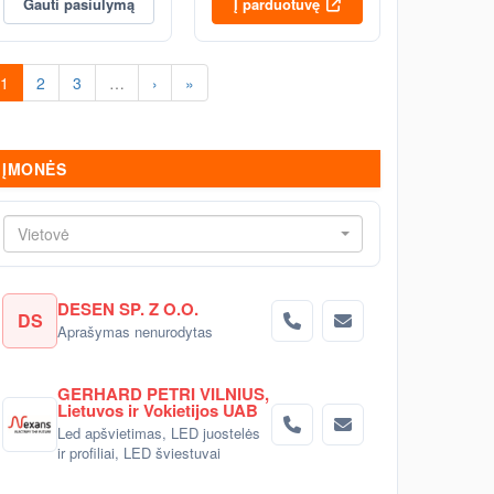
Gauti pasiūlymą
Į parduotuvę
1
2
3
…
›
»
ĮMONĖS
Vietovė
DESEN SP. Z O.O.
DS
Aprašymas nenurodytas
GERHARD PETRI VILNIUS,
Lietuvos ir Vokietijos UAB
Led apšvietimas, LED juostelės
ir profiliai, LED šviestuvai