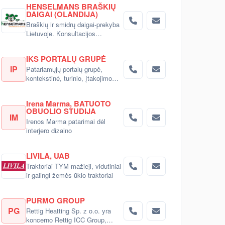
HENSELMANS BRAŠKIŲ
DAIGAI (OLANDIJA)
Braškių ir smidrų daigai-prekyba
Lietuvoje. Konsultacijos
pirkėjams.
IKS PORTALŲ GRUPĖ
IP
Patariamųjų portalų grupė,
kontekstinė, turinio, įtakojimo
reklama
Irena Marma, BATUOTO
OBUOLIO STUDIJA
IM
Irenos Marma patarimai dėl
interjero dizaino
LIVILA, UAB
Traktoriai TYM mažieji, vidutiniai
ir galingi žemės ūkio traktoriai
PURMO GROUP
PG
Rettig Heatting Sp. z o.o. yra
koncerno Rettig ICC Group,