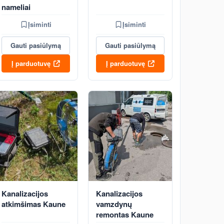
nameliai
Įsiminti
Įsiminti
Gauti pasiūlymą
Gauti pasiūlymą
Į parduotuvę
Į parduotuvę
Kanalizacijos
Kanalizacijos
atkimšimas Kaune
vamzdynų
remontas Kaune