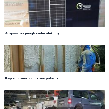
Ar apsimoka įrengti saulės elektrinę
Kaip šiltinama poliuretano putomis