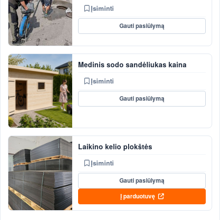
Įsiminti
Gauti pasiūlymą
Medinis sodo sandėliukas kaina
Įsiminti
Gauti pasiūlymą
Laikino kelio plokštės
Įsiminti
Gauti pasiūlymą
Į parduotuvę