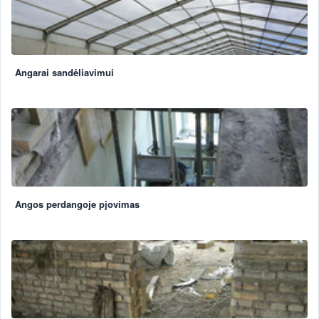
Angarai sandėliavimui
Angos perdangoje pjovimas