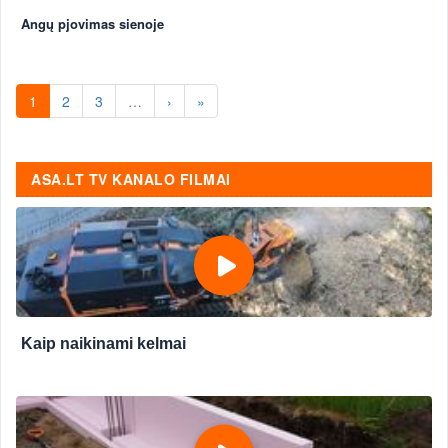
Angų pjovimas sienoje
1
2
3
…
›
»
ASA.LT TV KANALO FILMAI
Kaip naikinami kelmai