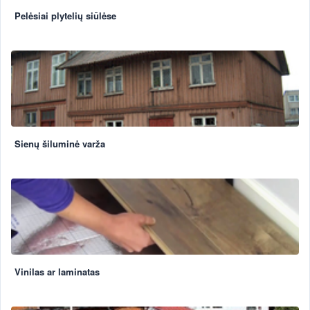
Pelėsiai plytelių siūlėse
Sienų šiluminė varža
Vinilas ar laminatas