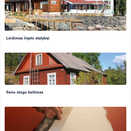
Leidimas liepto statybai
Seno stogo keitimas