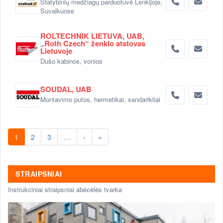
Statybinių medžiagų parduotuvė Lenkijoje,
Suvalkuose
ROLTECHNIK LIETUVA, UAB,
„Roth Czech“ ženklo atstovas
Lietuvoje
Dušo kabinos, vonios
SOUDAL, UAB
Montavimo putos, hermetikai, sandarikliai
1
2
3
…
›
»
STRAIPSNIAI
Instrukciniai straipsniai abėcėlės tvarka