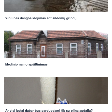
Vinilinės dangos klojimas ant šildomų grindų
Medinio namo apšiltinimas
Ar visi butai dabar bus parduodami tik su pilna apdaila?