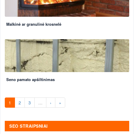
Malkinė ar granulinė krosnelė
Seno pamato apšiltinimas
1
2
3
…
›
»
SEO STRAIPSNIAI