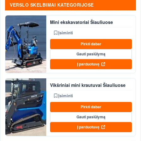
VERSLO SKELBIMAI KATEGORIJOSE
Mini ekskavatoriai Šiauliuose
Įsiminti
Pirkti dabar
Gauti pasiūlymą
Į parduotuvę
Vikšriniai mini krautuvai Šiauliuose
Įsiminti
Pirkti dabar
Gauti pasiūlymą
Į parduotuvę