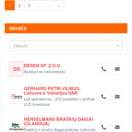
1
2
3
…
›
»
ĮMONĖS
Vietovė
DESEN SP. Z O.O.
DS
Aprašymas nenurodytas
GERHARD PETRI VILNIUS,
Lietuvos ir Vokietijos UAB
Led apšvietimas, LED juostelės ir profiliai,
LED šviestuvai
HENSELMANS BRAŠKIŲ DAIGAI
(OLANDIJA)
Braškių ir smidrų daigai-prekyba Lietuvoje.