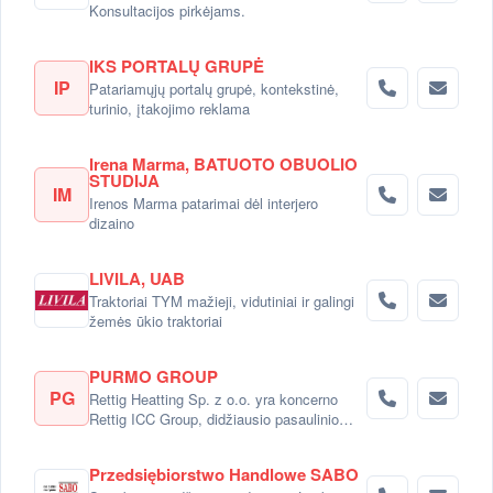
Konsultacijos pirkėjams.
IKS PORTALŲ GRUPĖ
IP
Patariamųjų portalų grupė, kontekstinė,
turinio, įtakojimo reklama
Irena Marma, BATUOTO OBUOLIO
STUDIJA
IM
Irenos Marma patarimai dėl interjero
dizaino
LIVILA, UAB
Traktoriai TYM mažieji, vidutiniai ir galingi
žemės ūkio traktoriai
PURMO GROUP
PG
Rettig Heatting Sp. z o.o. yra koncerno
Rettig ICC Group, didžiausio pasaulinio
radiatorių gamintojo dalimi.
Przedsiębiorstwo Handlowe SABO