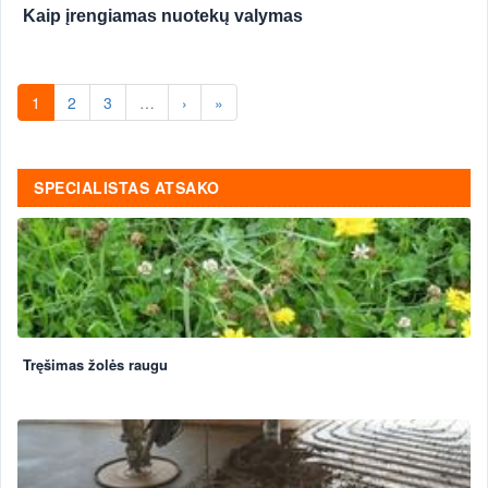
Kaip įrengiamas nuotekų valymas
1
2
3
…
›
»
SPECIALISTAS ATSAKO
Tręšimas žolės raugu