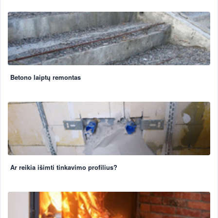
Betono laiptų remontas
Ar reikia išimti tinkavimo profilius?