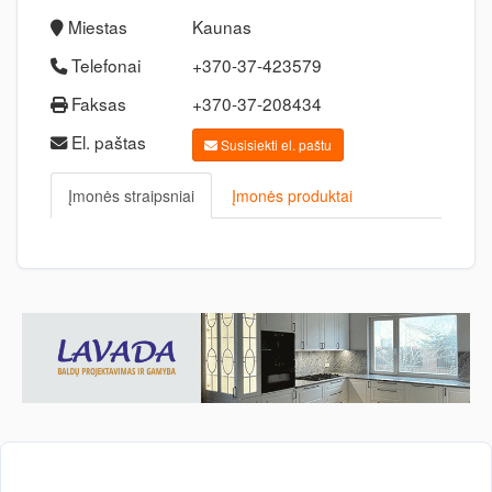
Miestas
Kaunas
Telefonai
+370-37-423579
Faksas
+370-37-208434
El. paštas
Susisiekti el. paštu
Įmonės straipsniai
Įmonės produktai