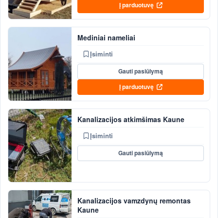
Į parduotuvę
Mediniai nameliai
Įsiminti
Gauti pasiūlymą
Į parduotuvę
Kanalizacijos atkimšimas Kaune
Įsiminti
Gauti pasiūlymą
Kanalizacijos vamzdynų remontas
Kaune