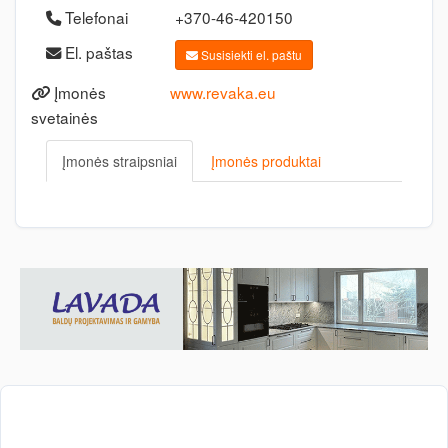
Telefonai
+370-46-420150
El. paštas
Susisiekti el. paštu
Įmonės
www.revaka.eu
svetainės
Įmonės straipsniai
Įmonės produktai