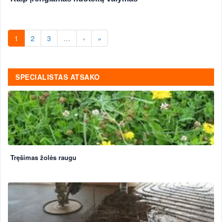
1
2
3
…
›
»
SPECIALISTAS ATSAKO
Tręšimas žolės raugu