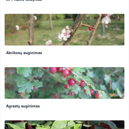
Abrikosų auginimas
Agrastų auginimas