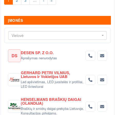
1
2
3
…
›
»
ĮMONĖS
Vietovė
DESEN SP. Z O.O.
DS
Aprašymas nenurodytas
GERHARD PETRI VILNIUS,
Lietuvos ir Vokietijos UAB
Led apšvietimas, LED juostelės ir profiliai,
LED šviestuvai
HENSELMANS BRAŠKIŲ DAIGAI
(OLANDIJA)
Braškių ir smidrų daigai-prekyba Lietuvoje.
Konsultacijos pirkėjams.