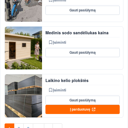
Gauti pasiūlymą
Medinis sodo sandėliukas kaina
Įsiminti
Gauti pasiūlymą
Laikino kelio plokštės
Įsiminti
Gauti pasiūlymą
Į parduotuvę