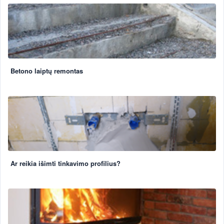
Betono laiptų remontas
Ar reikia išimti tinkavimo profilius?