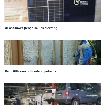
Ar apsimoka įrengti saulės elektrinę
Kaip šiltinama poliuretano putomis