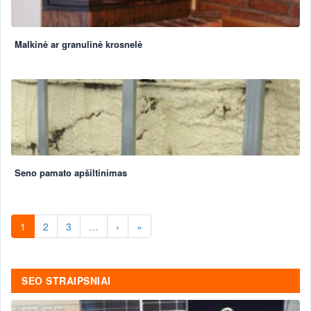
Malkinė ar granulinė krosnelė
Seno pamato apšiltinimas
1
2
3
…
›
»
SEO STRAIPSNIAI