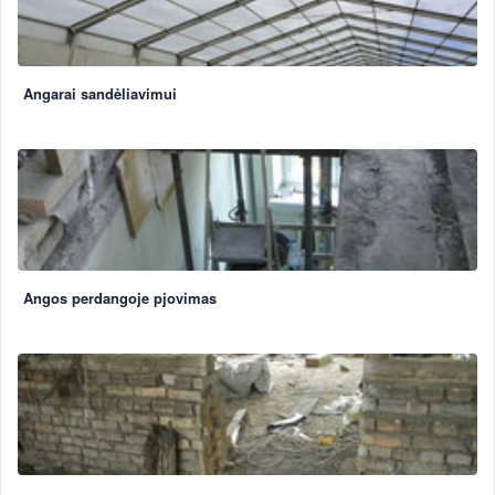
Angarai sandėliavimui
Angos perdangoje pjovimas