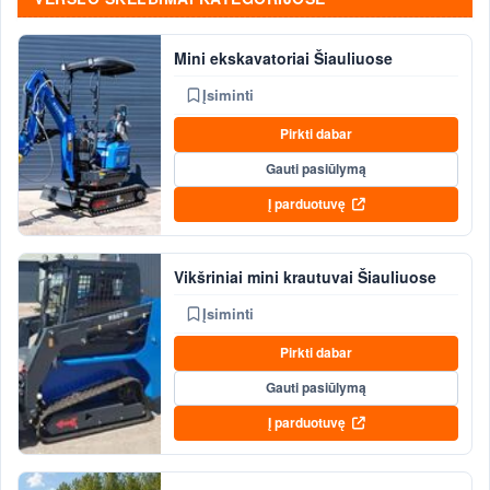
Mini ekskavatoriai Šiauliuose
Įsiminti
Pirkti dabar
Gauti pasiūlymą
Į parduotuvę
Vikšriniai mini krautuvai Šiauliuose
Įsiminti
Pirkti dabar
Gauti pasiūlymą
Į parduotuvę