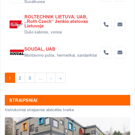
Suvalkuose
ROLTECHNIK LIETUVA, UAB,
„Roth Czech“ ženklo atstovas
Lietuvoje
Dušo kabinos, vonios
SOUDAL, UAB
Montavimo putos, hermetikai, sandarikliai
1
2
3
…
›
»
STRAIPSNIAI
Instrukciniai straipsniai abėcėlės tvarka