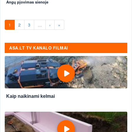
Angų pjovimas sienoje
1
2
3
…
›
»
ASA.LT TV KANALO FILMAI
Kaip naikinami kelmai