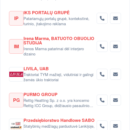
IKS PORTALŲ GRUPĖ
IP
Patariamųjų portalų grupė, kontekstinė,
turinio, įtakojimo reklama
Irena Marma, BATUOTO OBUOLIO
STUDIJA
IM
Irenos Marma patarimai dėl interjero
dizaino
LIVILA, UAB
Traktoriai TYM mažieji, vidutiniai ir galingi
žemės ūkio traktoriai
PURMO GROUP
PG
Rettig Heatting Sp. z o.o. yra koncerno
Rettig ICC Group, didžiausio pasaulinio
radiatorių gamintojo dalimi.
Przedsiębiorstwo Handlowe SABO
Statybinių medžiagų parduotuvė Lenkijoje,