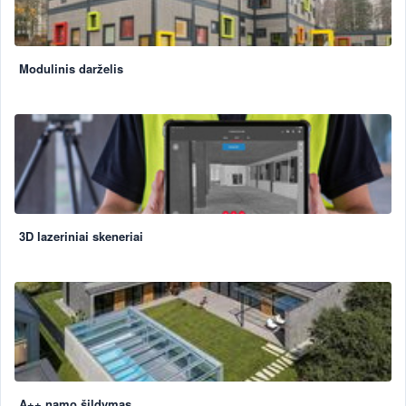
Modulinis darželis
3D lazeriniai skeneriai
A++ namo šildymas