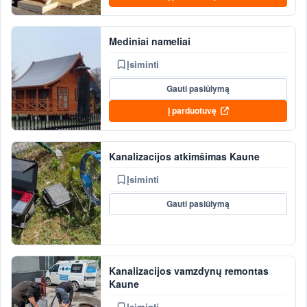
Mediniai nameliai
Įsiminti
Gauti pasiūlymą
Į parduotuvę
Kanalizacijos atkimšimas Kaune
Įsiminti
Gauti pasiūlymą
Kanalizacijos vamzdynų remontas
Kaune
Įsiminti