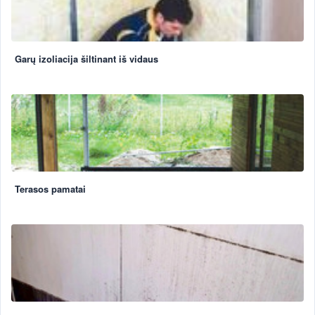
Garų izoliacija šiltinant iš vidaus
Terasos pamatai