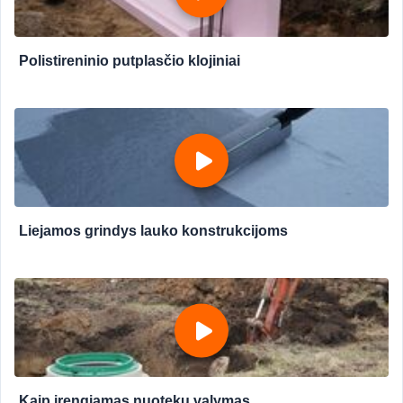
Polistireninio putplasčio klojiniai
Liejamos grindys lauko konstrukcijoms
Kaip įrengiamas nuotekų valymas