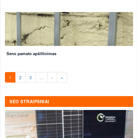
Seno pamato apšiltinimas
1
2
3
…
›
»
SEO STRAIPSNIAI