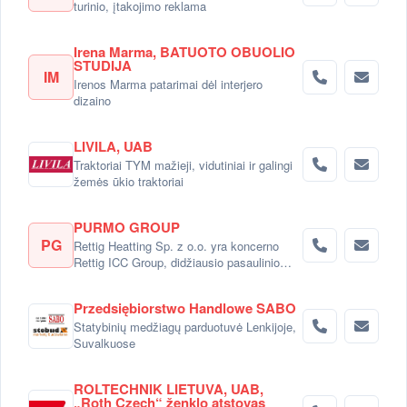
turinio, įtakojimo reklama
Irena Marma, BATUOTO OBUOLIO
STUDIJA
IM
Irenos Marma patarimai dėl interjero
dizaino
LIVILA, UAB
Traktoriai TYM mažieji, vidutiniai ir galingi
žemės ūkio traktoriai
PURMO GROUP
PG
Rettig Heatting Sp. z o.o. yra koncerno
Rettig ICC Group, didžiausio pasaulinio
radiatorių gamintojo dalimi.
Przedsiębiorstwo Handlowe SABO
Statybinių medžiagų parduotuvė Lenkijoje,
Suvalkuose
ROLTECHNIK LIETUVA, UAB,
„Roth Czech“ ženklo atstovas