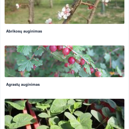
Abrikosų auginimas
Agrastų auginimas