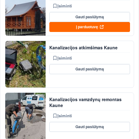
Įsiminti
Gauti pasiūlymą
Į parduotuvę
Kanalizacijos atkimšimas Kaune
Įsiminti
Gauti pasiūlymą
Kanalizacijos vamzdynų remontas
Kaune
Įsiminti
Gauti pasiūlymą