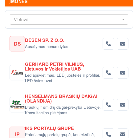
ĮMONĖS
Vietovė
DESEN SP. Z O.O.
DS
Aprašymas nenurodytas
GERHARD PETRI VILNIUS,
Lietuvos ir Vokietijos UAB
Led apšvietimas, LED juostelės ir profiliai,
LED šviestuvai
HENSELMANS BRAŠKIŲ DAIGAI
(OLANDIJA)
Braškių ir smidrų daigai-prekyba Lietuvoje.
Konsultacijos pirkėjams.
IKS PORTALŲ GRUPĖ
IP
Patariamųjų portalų grupė, kontekstinė,