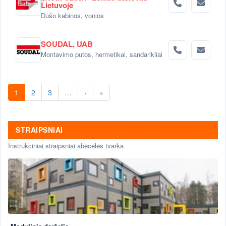
Lietuvoje
Dušo kabinos, vonios
SOUDAL, UAB
Montavimo putos, hermetikai, sandarikliai
1
2
3
…
›
»
STRAIPSNIAI
Instrukciniai straipsniai abėcėlės tvarka