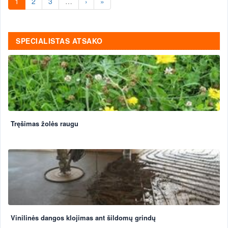
1
2
3
…
›
»
SPECIALISTAS ATSAKO
Tręšimas žolės raugu
Vinilinės dangos klojimas ant šildomų grindų