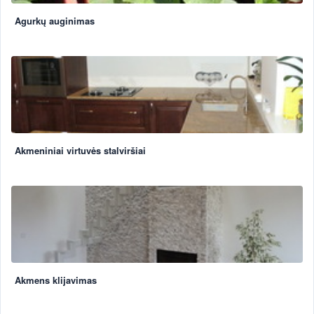
Agurkų auginimas
Akmeniniai virtuvės stalviršiai
Akmens klijavimas