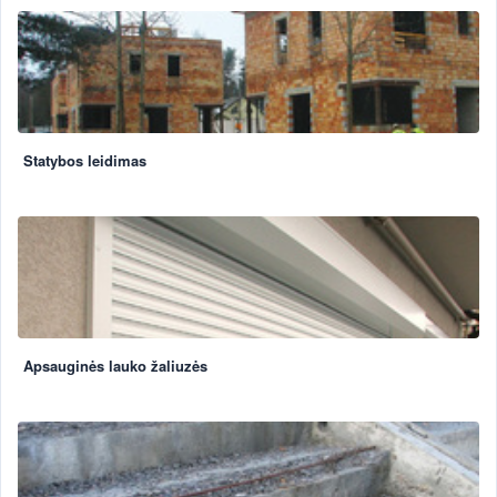
Statybos leidimas
Apsauginės lauko žaliuzės