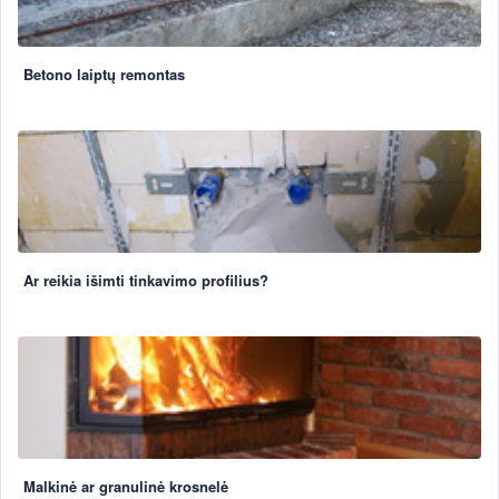
Betono laiptų remontas
Ar reikia išimti tinkavimo profilius?
Malkinė ar granulinė krosnelė