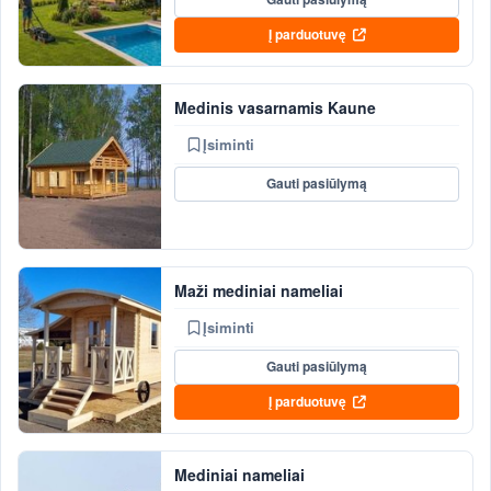
Į parduotuvę
Medinis vasarnamis Kaune
Įsiminti
Gauti pasiūlymą
Maži mediniai nameliai
Įsiminti
Gauti pasiūlymą
Į parduotuvę
Mediniai nameliai