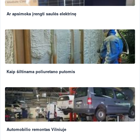
Ar apsimoka įrengti saulės elektrinę
Kaip šiltinama poliuretano putomis
Automobilio remontas Vilniuje