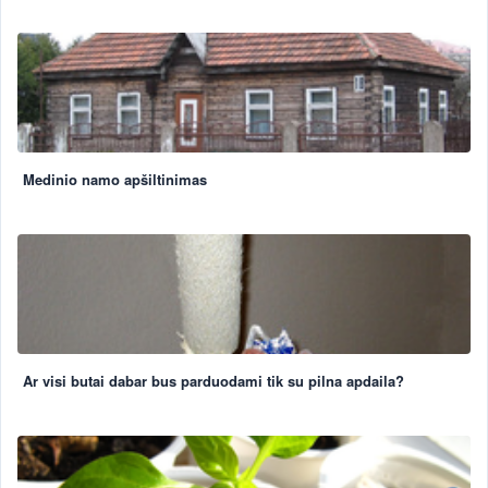
Medinio namo apšiltinimas
Ar visi butai dabar bus parduodami tik su pilna apdaila?