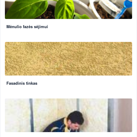
Mėnulio fazės sėjimui
Fasadinis tinkas