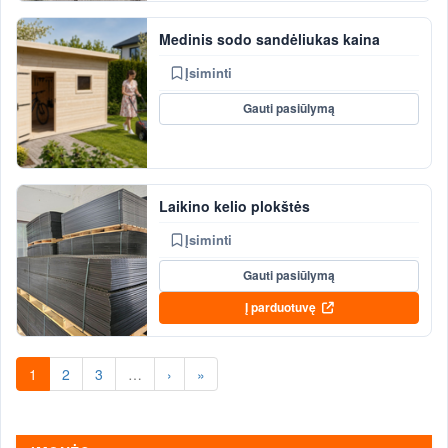
Medinis sodo sandėliukas kaina
Įsiminti
Gauti pasiūlymą
Laikino kelio plokštės
Įsiminti
Gauti pasiūlymą
Į parduotuvę
1
2
3
…
›
»