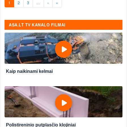
1
2
3
…
›
»
ASA.LT TV KANALO FILMAI
Kaip naikinami kelmai
Polistireninio putplasčio klojiniai