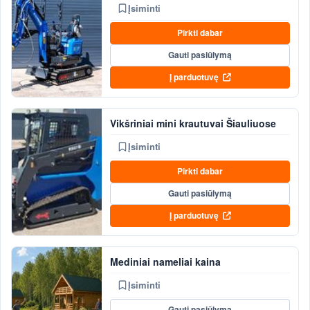
Įsiminti
Pirkti dabar
Gauti pasiūlymą
Į parduotuvę
Vikšriniai mini krautuvai Šiauliuose
Įsiminti
Pirkti dabar
Gauti pasiūlymą
Į parduotuvę
Mediniai nameliai kaina
Įsiminti
Gauti pasiūlymą