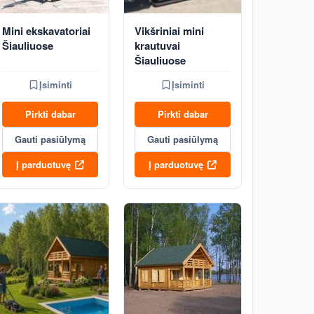
Mini ekskavatoriai
Vikšriniai mini
Šiauliuose
krautuvai
Šiauliuose
Įsiminti
Įsiminti
Pirkti dabar
Pirkti dabar
Gauti pasiūlymą
Gauti pasiūlymą
Į parduotuvę
Į parduotuvę