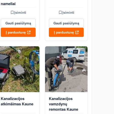
nameliai
Įsiminti
Įsiminti
Gauti pasiūlymą
Gauti pasiūlymą
Į parduotuvę
Į parduotuvę
Kanalizacijos
Kanalizacijos
atkimšimas Kaune
vamzdynų
remontas Kaune