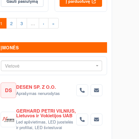
Gauti pasiūlymą
Į parduotuvę
1
2
3
…
›
»
ĮMONĖS
Vietovė
DESEN SP. Z O.O.
DS
Aprašymas nenurodytas
GERHARD PETRI VILNIUS,
Lietuvos ir Vokietijos UAB
Led apšvietimas, LED juostelės
ir profiliai, LED šviestuvai