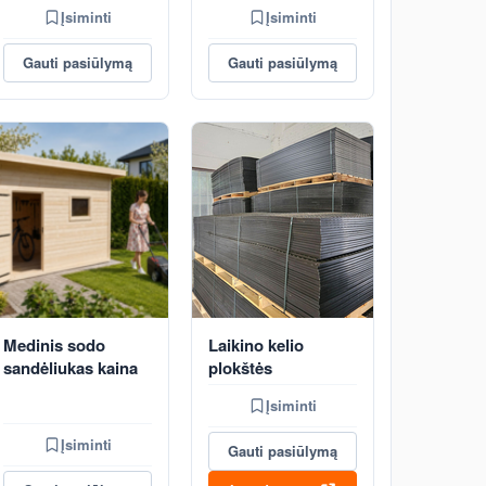
Įsiminti
Įsiminti
Gauti pasiūlymą
Gauti pasiūlymą
Medinis sodo
Laikino kelio
sandėliukas kaina
plokštės
Įsiminti
Įsiminti
Gauti pasiūlymą