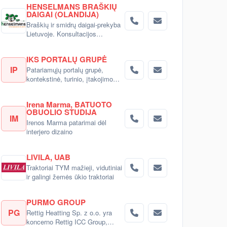
HENSELMANS BRAŠKIŲ
DAIGAI (OLANDIJA)
Braškių ir smidrų daigai-prekyba
Lietuvoje. Konsultacijos
pirkėjams.
IKS PORTALŲ GRUPĖ
IP
Patariamųjų portalų grupė,
kontekstinė, turinio, įtakojimo
reklama
Irena Marma, BATUOTO
OBUOLIO STUDIJA
IM
Irenos Marma patarimai dėl
interjero dizaino
LIVILA, UAB
Traktoriai TYM mažieji, vidutiniai
ir galingi žemės ūkio traktoriai
PURMO GROUP
PG
Rettig Heatting Sp. z o.o. yra
koncerno Rettig ICC Group,