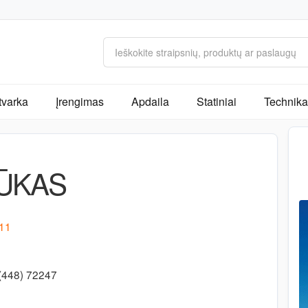
tvarka
Įrengimas
Apdaila
Statiniai
Technika 
ŪKAS
 11
.
(448) 72247