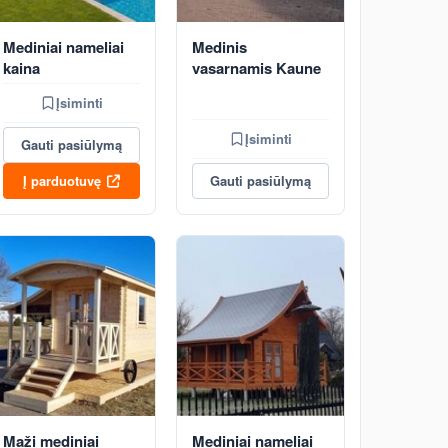
Mediniai nameliai
Medinis
kaina
vasarnamis Kaune
Įsiminti
Įsiminti
Gauti pasiūlymą
Į parduotuvę
Gauti pasiūlymą
Maži mediniai
Mediniai nameliai