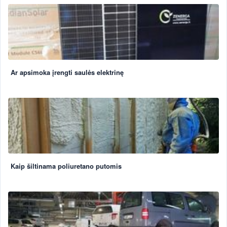
Ar apsimoka įrengti saulės elektrinę
Kaip šiltinama poliuretano putomis