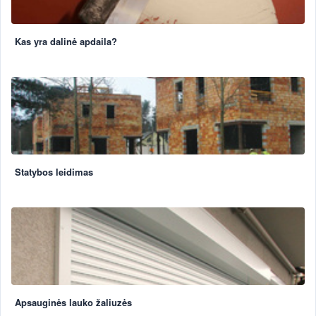
Kas yra dalinė apdaila?
Statybos leidimas
Apsauginės lauko žaliuzės