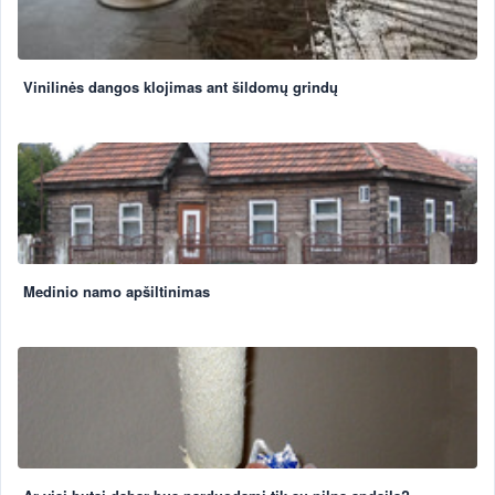
Vinilinės dangos klojimas ant šildomų grindų
Medinio namo apšiltinimas