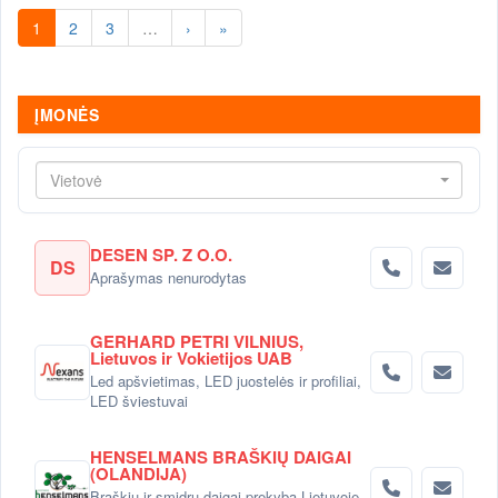
1
2
3
…
›
»
ĮMONĖS
Vietovė
DESEN SP. Z O.O.
DS
Aprašymas nenurodytas
GERHARD PETRI VILNIUS,
Lietuvos ir Vokietijos UAB
Led apšvietimas, LED juostelės ir profiliai,
LED šviestuvai
HENSELMANS BRAŠKIŲ DAIGAI
(OLANDIJA)
Braškių ir smidrų daigai-prekyba Lietuvoje.