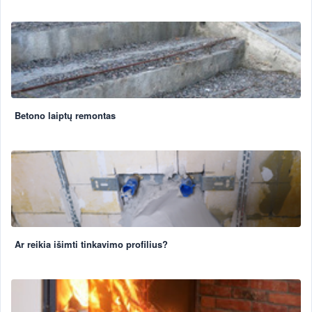
Betono laiptų remontas
Ar reikia išimti tinkavimo profilius?