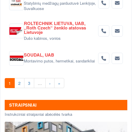
Statybinių medžiagų parduotuvė Lenkijoje,
Suvalkuose
ROLTECHNIK LIETUVA, UAB,
„Roth Czech“ ženklo atstovas
Lietuvoje
Dušo kabinos, vonios
SOUDAL, UAB
Montavimo putos, hermetikai, sandarikliai
1
2
3
…
›
»
STRAIPSNIAI
Instrukciniai straipsniai abėcėlės tvarka