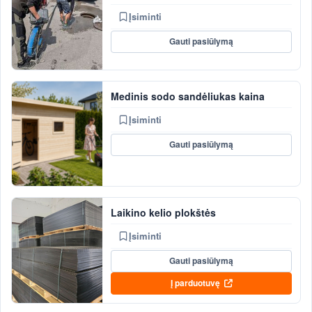
Įsiminti
Gauti pasiūlymą
Medinis sodo sandėliukas kaina
Įsiminti
Gauti pasiūlymą
Laikino kelio plokštės
Įsiminti
Gauti pasiūlymą
Į parduotuvę