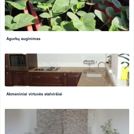
Agurkų auginimas
Akmeniniai virtuvės stalviršiai