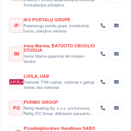
Konsultacijos pirkėjams.
IKS PORTALŲ GRUPĖ
IP
Patariamųjų portalų grupė, kontekstinė,
turinio, įtakojimo reklama
Irena Marma, BATUOTO OBUOLIO
STUDIJA
IM
Irenos Marma patarimai dėl interjero
dizaino
LIVILA, UAB
Traktoriai TYM mažieji, vidutiniai ir galingi
žemės ūkio traktoriai
PURMO GROUP
PG
Rettig Heatting Sp. z o.o. yra koncerno
Rettig ICC Group, didžiausio pasaulinio
radiatorių gamintojo dalimi.
Przedsiębiorstwo Handlowe SABO