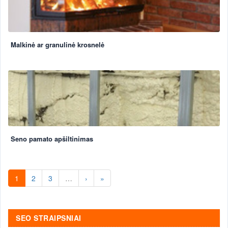
Malkinė ar granulinė krosnelė
Seno pamato apšiltinimas
1
2
3
…
›
»
SEO STRAIPSNIAI