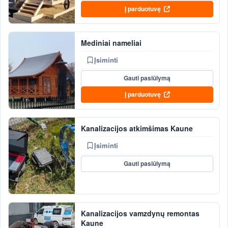
Į parduotuvę
Mediniai nameliai
Įsiminti
Gauti pasiūlymą
Į parduotuvę
Kanalizacijos atkimšimas Kaune
Įsiminti
Gauti pasiūlymą
Kanalizacijos vamzdynų remontas
Kaune