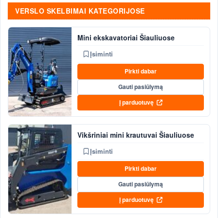
VERSLO SKELBIMAI KATEGORIJOSE
Mini ekskavatoriai Šiauliuose
Įsiminti
Pirkti dabar
Gauti pasiūlymą
Į parduotuvę
Vikšriniai mini krautuvai Šiauliuose
Įsiminti
Pirkti dabar
Gauti pasiūlymą
Į parduotuvę