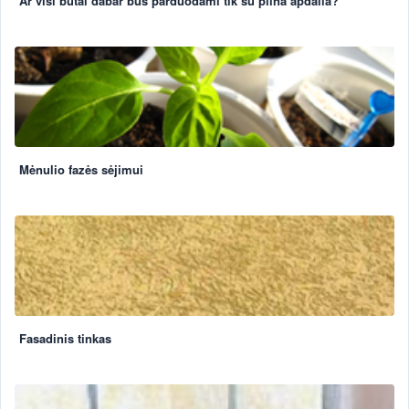
Ar visi butai dabar bus parduodami tik su pilna apdaila?
Mėnulio fazės sėjimui
Fasadinis tinkas