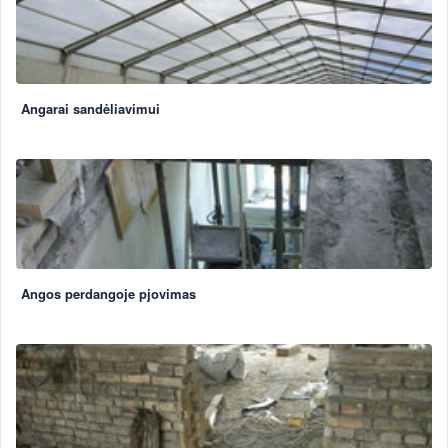
Angarai sandėliavimui
Angos perdangoje pjovimas