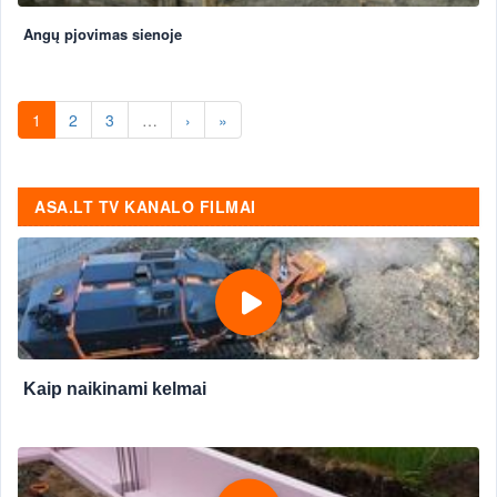
Angų pjovimas sienoje
1
2
3
…
›
»
ASA.LT TV KANALO FILMAI
Kaip naikinami kelmai