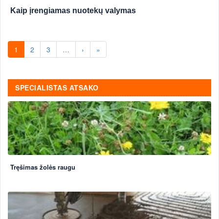
Kaip įrengiamas nuotekų valymas
1
2
3
…
›
»
SPECIALISTAS ATSAKO
Tręšimas žolės raugu