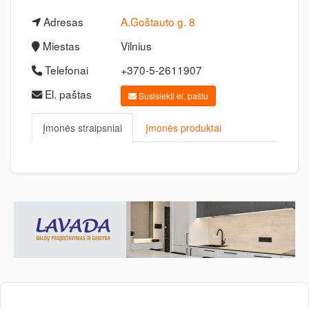
Adresas
A.Goštauto g. 8
Miestas
Vilnius
Telefonai
+370-5-2611907
El. paštas
Susisiekti el. paštu
Įmonės straipsniai
Įmonės produktai