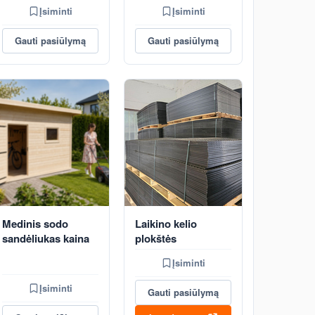
Įsiminti
Įsiminti
Gauti pasiūlymą
Gauti pasiūlymą
Medinis sodo
Laikino kelio
sandėliukas kaina
plokštės
Įsiminti
Įsiminti
Gauti pasiūlymą