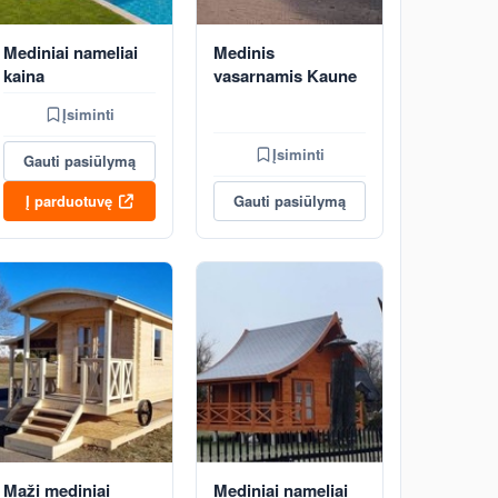
Mediniai nameliai
Medinis
kaina
vasarnamis Kaune
Įsiminti
Įsiminti
Gauti pasiūlymą
Į parduotuvę
Gauti pasiūlymą
Maži mediniai
Mediniai nameliai