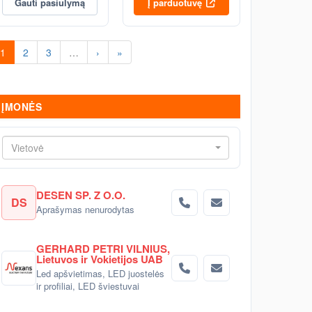
Gauti pasiūlymą
Į parduotuvę
1
2
3
…
›
»
ĮMONĖS
Vietovė
DESEN SP. Z O.O.
DS
Aprašymas nenurodytas
GERHARD PETRI VILNIUS,
Lietuvos ir Vokietijos UAB
Led apšvietimas, LED juostelės
ir profiliai, LED šviestuvai