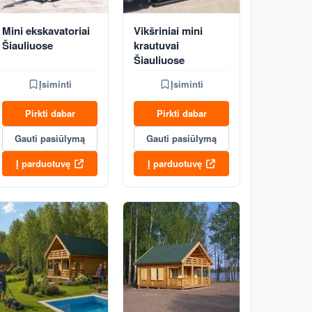
Mini ekskavatoriai
Vikšriniai mini
Šiauliuose
krautuvai
Šiauliuose
Įsiminti
Įsiminti
Pirkti dabar
Pirkti dabar
Gauti pasiūlymą
Gauti pasiūlymą
Į parduotuvę
Į parduotuvę