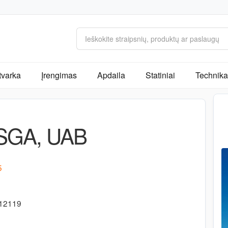
tvarka
Įrengimas
Apdaila
Statiniai
Technika 
SGA, UAB
5
712119