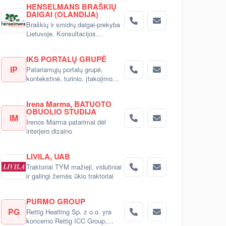
HENSELMANS BRAŠKIŲ
DAIGAI (OLANDIJA)
Braškių ir smidrų daigai-prekyba
Lietuvoje. Konsultacijos
pirkėjams.
IKS PORTALŲ GRUPĖ
IP
Patariamųjų portalų grupė,
kontekstinė, turinio, įtakojimo
reklama
Irena Marma, BATUOTO
OBUOLIO STUDIJA
IM
Irenos Marma patarimai dėl
interjero dizaino
LIVILA, UAB
Traktoriai TYM mažieji, vidutiniai
ir galingi žemės ūkio traktoriai
PURMO GROUP
PG
Rettig Heatting Sp. z o.o. yra
koncerno Rettig ICC Group,