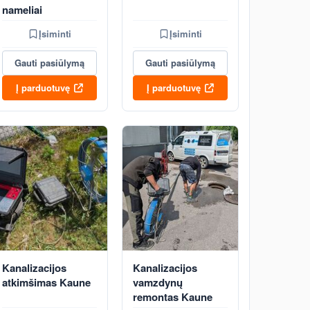
nameliai
Įsiminti
Įsiminti
Gauti pasiūlymą
Gauti pasiūlymą
Į parduotuvę
Į parduotuvę
Kanalizacijos
Kanalizacijos
atkimšimas Kaune
vamzdynų
remontas Kaune