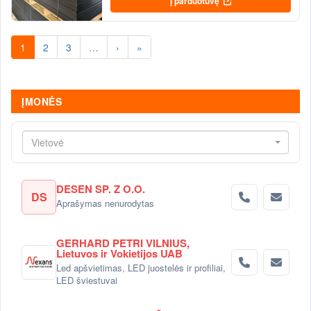
Į parduotuvę
1
2
3
…
›
»
ĮMONĖS
Vietovė
DESEN SP. Z O.O.
DS
Aprašymas nenurodytas
GERHARD PETRI VILNIUS,
Lietuvos ir Vokietijos UAB
Led apšvietimas, LED juostelės ir profiliai,
LED šviestuvai