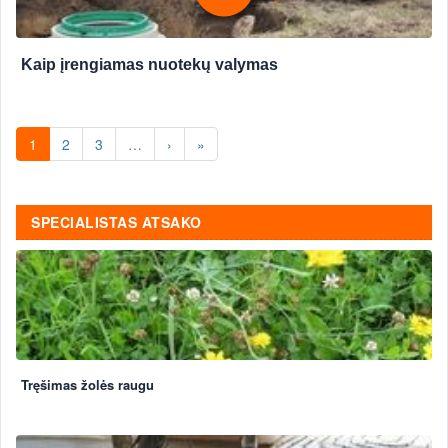
Kaip įrengiamas nuotekų valymas
1
2
3
…
›
»
SPECIALISTAS ATSAKO
Tręšimas žolės raugu