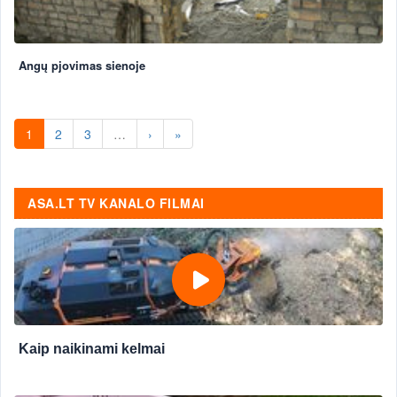
Angų pjovimas sienoje
1
2
3
…
›
»
ASA.LT TV KANALO FILMAI
Kaip naikinami kelmai