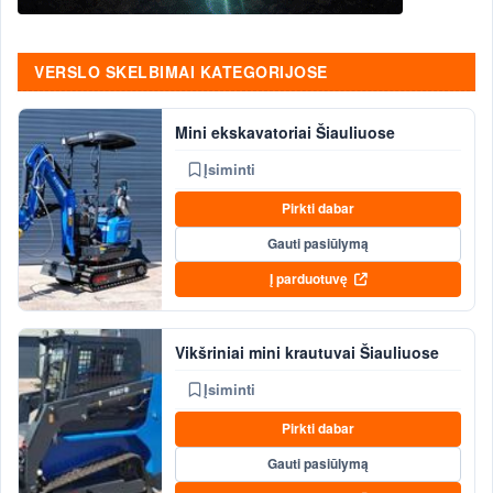
VERSLO SKELBIMAI KATEGORIJOSE
Mini ekskavatoriai Šiauliuose
Įsiminti
Pirkti dabar
Gauti pasiūlymą
Į parduotuvę
Vikšriniai mini krautuvai Šiauliuose
Įsiminti
Pirkti dabar
Gauti pasiūlymą