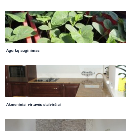
Agurkų auginimas
Akmeniniai virtuvės stalviršiai