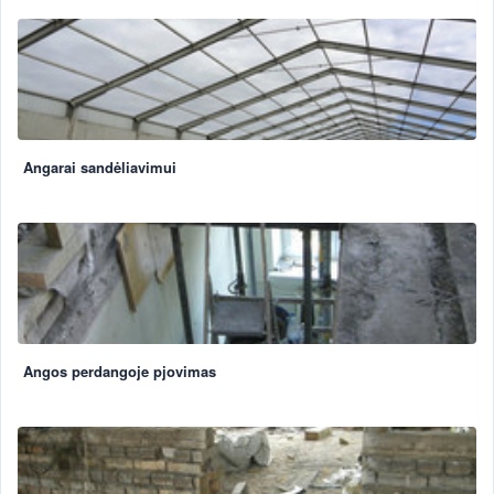
Angarai sandėliavimui
Angos perdangoje pjovimas