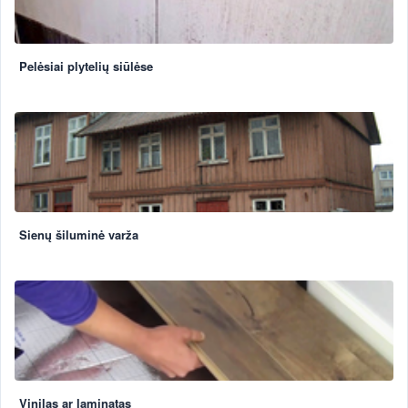
Pelėsiai plytelių siūlėse
Sienų šiluminė varža
Vinilas ar laminatas