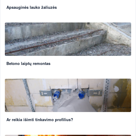
Apsauginės lauko žaliuzės
Betono laiptų remontas
Ar reikia išimti tinkavimo profilius?