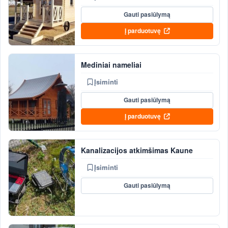
Gauti pasiūlymą
Į parduotuvę
Mediniai nameliai
Įsiminti
Gauti pasiūlymą
Į parduotuvę
Kanalizacijos atkimšimas Kaune
Įsiminti
Gauti pasiūlymą