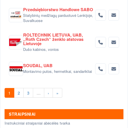
radiatorių gamintojo dalimi.
Przedsiębiorstwo Handlowe SABO
Statybinių medžiagų parduotuvė Lenkijoje,
Suvalkuose
ROLTECHNIK LIETUVA, UAB,
„Roth Czech“ ženklo atstovas
Lietuvoje
Dušo kabinos, vonios
SOUDAL, UAB
Montavimo putos, hermetikai, sandarikliai
1
2
3
…
›
»
STRAIPSNIAI
Instrukciniai straipsniai abėcėlės tvarka