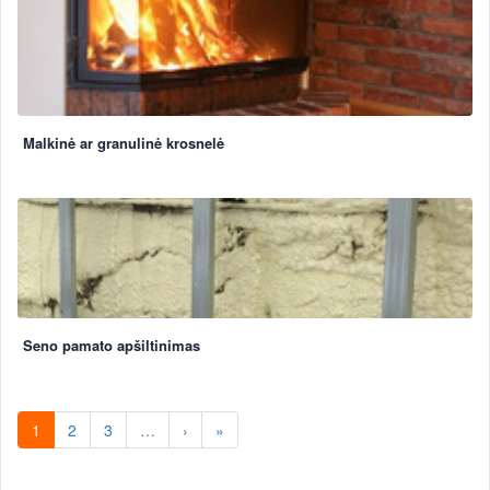
Malkinė ar granulinė krosnelė
Seno pamato apšiltinimas
1
2
3
…
›
»