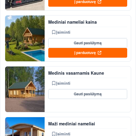
Į parduotuvę
Mediniai nameliai kaina
Įsiminti
Gauti pasiūlymą
Į parduotuvę
Medinis vasarnamis Kaune
Įsiminti
Gauti pasiūlymą
Maži mediniai nameliai
Įsiminti