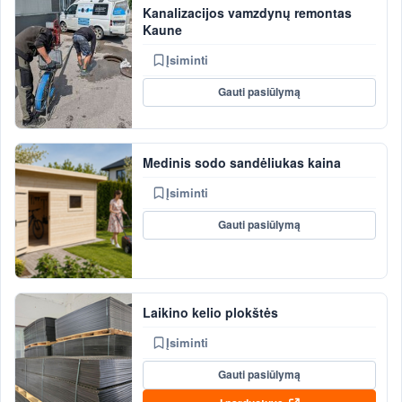
Kanalizacijos vamzdynų remontas
Kaune
Įsiminti
Gauti pasiūlymą
Medinis sodo sandėliukas kaina
Įsiminti
Gauti pasiūlymą
Laikino kelio plokštės
Įsiminti
Gauti pasiūlymą