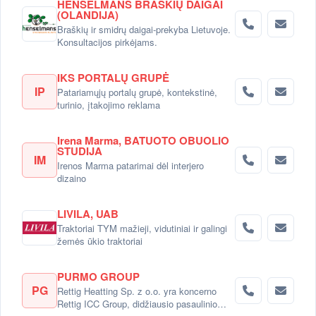
HENSELMANS BRAŠKIŲ DAIGAI
(OLANDIJA)
Braškių ir smidrų daigai-prekyba Lietuvoje.
Konsultacijos pirkėjams.
IKS PORTALŲ GRUPĖ
IP
Patariamųjų portalų grupė, kontekstinė,
turinio, įtakojimo reklama
Irena Marma, BATUOTO OBUOLIO
STUDIJA
IM
Irenos Marma patarimai dėl interjero
dizaino
LIVILA, UAB
Traktoriai TYM mažieji, vidutiniai ir galingi
žemės ūkio traktoriai
PURMO GROUP
PG
Rettig Heatting Sp. z o.o. yra koncerno
Rettig ICC Group, didžiausio pasaulinio