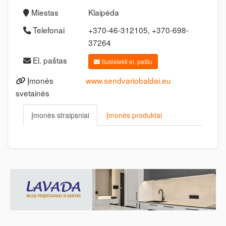
Miestas
Klaipėda
Telefonai
+370-46-312105, +370-698-
37264
El. paštas
Susisiekti el. paštu
Įmonės
www.sendvariobaldai.eu
svetainės
Įmonės straipsniai
Įmonės produktai