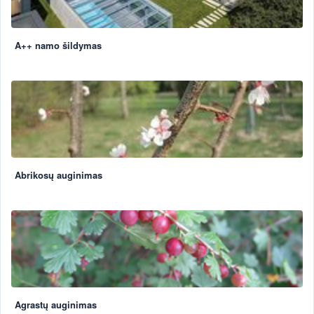
A++ namo šildymas
Abrikosų auginimas
Agrastų auginimas