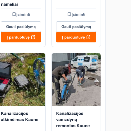
nameliai
Įsiminti
Įsiminti
Gauti pasiūlymą
Gauti pasiūlymą
Į parduotuvę
Į parduotuvę
Kanalizacijos
Kanalizacijos
atkimšimas Kaune
vamzdynų
remontas Kaune