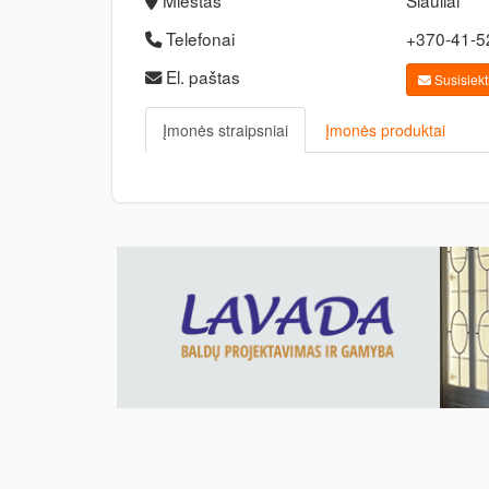
Miestas
Šiauliai
Telefonai
+370-41-
El. paštas
Susisiekti
Įmonės straipsniai
Įmonės produktai