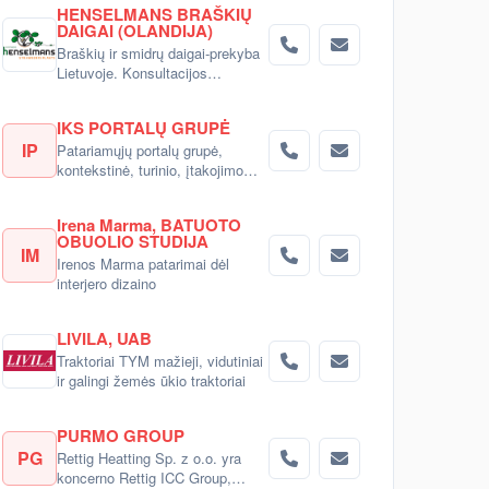
HENSELMANS BRAŠKIŲ
DAIGAI (OLANDIJA)
Braškių ir smidrų daigai-prekyba
Lietuvoje. Konsultacijos
pirkėjams.
IKS PORTALŲ GRUPĖ
IP
Patariamųjų portalų grupė,
kontekstinė, turinio, įtakojimo
reklama
Irena Marma, BATUOTO
OBUOLIO STUDIJA
IM
Irenos Marma patarimai dėl
interjero dizaino
LIVILA, UAB
Traktoriai TYM mažieji, vidutiniai
ir galingi žemės ūkio traktoriai
PURMO GROUP
PG
Rettig Heatting Sp. z o.o. yra
koncerno Rettig ICC Group,