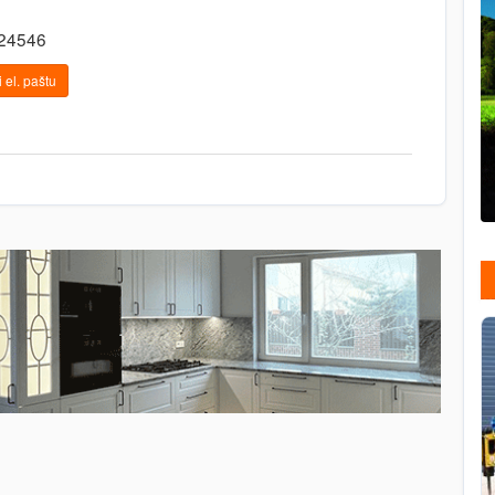
524546
 el. paštu