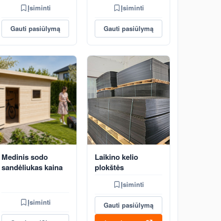
Įsiminti
Įsiminti
Gauti pasiūlymą
Gauti pasiūlymą
Medinis sodo
Laikino kelio
sandėliukas kaina
plokštės
Įsiminti
Įsiminti
Gauti pasiūlymą