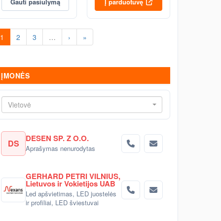
Gauti pasiūlymą
Į parduotuvę
1
2
3
…
›
»
ĮMONĖS
Vietovė
DESEN SP. Z O.O.
DS
Aprašymas nenurodytas
GERHARD PETRI VILNIUS,
Lietuvos ir Vokietijos UAB
Led apšvietimas, LED juostelės
ir profiliai, LED šviestuvai