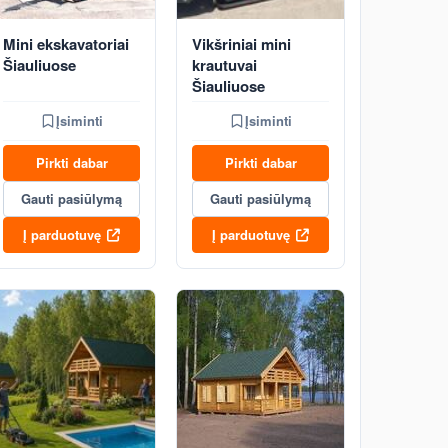
Mini ekskavatoriai
Vikšriniai mini
Šiauliuose
krautuvai
Šiauliuose
Įsiminti
Įsiminti
Pirkti dabar
Pirkti dabar
Gauti pasiūlymą
Gauti pasiūlymą
Į parduotuvę
Į parduotuvę