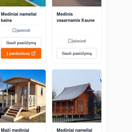
Mediniai nameliai
Medinis
kaina
vasarnamis Kaune
Įsiminti
Įsiminti
Gauti pasiūlymą
Į parduotuvę
Gauti pasiūlymą
Maži mediniai
Mediniai nameliai