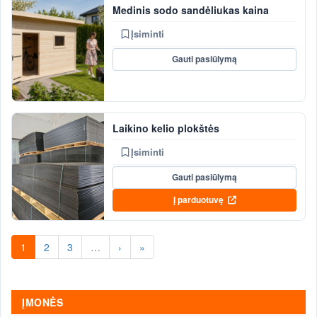
Medinis sodo sandėliukas kaina
Įsiminti
Gauti pasiūlymą
Laikino kelio plokštės
Įsiminti
Gauti pasiūlymą
Į parduotuvę
1
2
3
…
›
»
ĮMONĖS