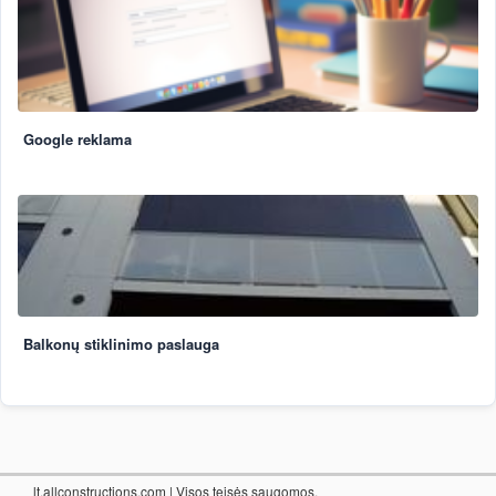
Google reklama
Balkonų stiklinimo paslauga
lt.allconstructions.com
| Visos teisės saugomos.