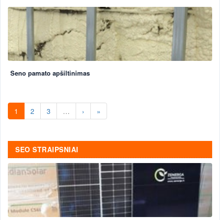
Seno pamato apšiltinimas
1
2
3
…
›
»
SEO STRAIPSNIAI