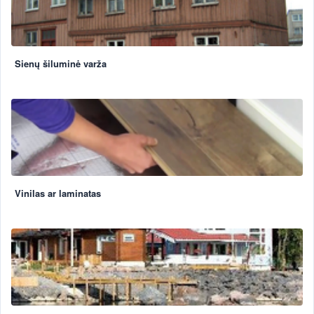
Sienų šiluminė varža
Vinilas ar laminatas