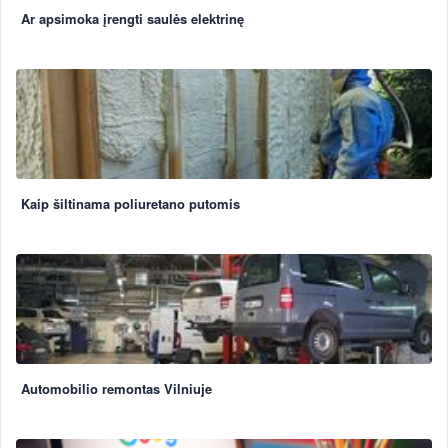
Ar apsimoka įrengti saulės elektrinę
Kaip šiltinama poliuretano putomis
Automobilio remontas Vilniuje