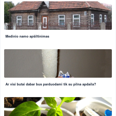
Medinio namo apšiltinimas
Ar visi butai dabar bus parduodami tik su pilna apdaila?