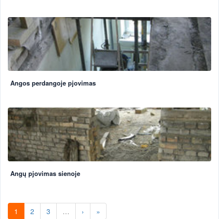
Angos perdangoje pjovimas
Angų pjovimas sienoje
1
2
3
…
›
»