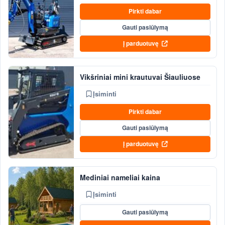
Pirkti dabar
Gauti pasiūlymą
Į parduotuvę
Vikšriniai mini krautuvai Šiauliuose
Įsiminti
Pirkti dabar
Gauti pasiūlymą
Į parduotuvę
Mediniai nameliai kaina
Įsiminti
Gauti pasiūlymą