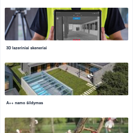
3D lazeriniai skeneriai
A++ namo šildymas