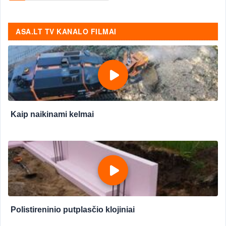
ASA.LT TV KANALO FILMAI
Kaip naikinami kelmai
Polistireninio putplasčio klojiniai