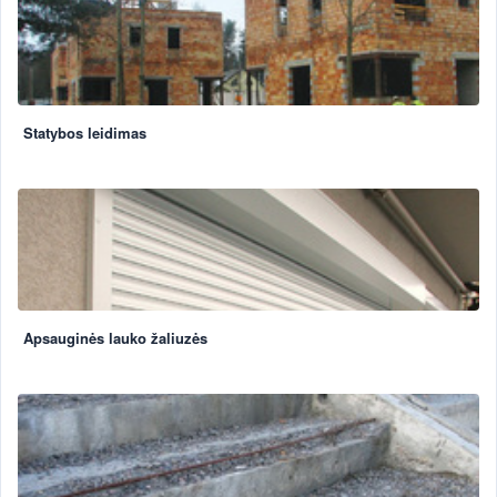
Statybos leidimas
Apsauginės lauko žaliuzės