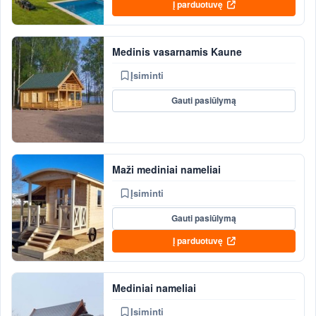
Į parduotuvę
Medinis vasarnamis Kaune
Įsiminti
Gauti pasiūlymą
Maži mediniai nameliai
Įsiminti
Gauti pasiūlymą
Į parduotuvę
Mediniai nameliai
Įsiminti