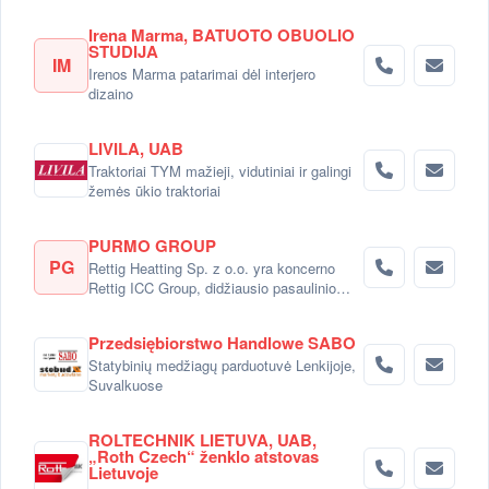
Irena Marma, BATUOTO OBUOLIO
STUDIJA
IM
Irenos Marma patarimai dėl interjero
dizaino
LIVILA, UAB
Traktoriai TYM mažieji, vidutiniai ir galingi
žemės ūkio traktoriai
PURMO GROUP
PG
Rettig Heatting Sp. z o.o. yra koncerno
Rettig ICC Group, didžiausio pasaulinio
radiatorių gamintojo dalimi.
Przedsiębiorstwo Handlowe SABO
Statybinių medžiagų parduotuvė Lenkijoje,
Suvalkuose
ROLTECHNIK LIETUVA, UAB,
„Roth Czech“ ženklo atstovas
Lietuvoje