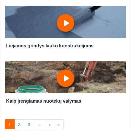
Liejamos grindys lauko konstrukcijoms
Kaip įrengiamas nuotekų valymas
1
2
3
…
›
»