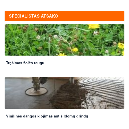
SPECIALISTAS ATSAKO
Tręšimas žolės raugu
Vinilinės dangos klojimas ant šildomų grindų