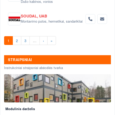
Dušo kabinos, vonios
SOUDAL, UAB
Montavimo putos, hermetikai, sandarikliai
1
2
3
…
›
»
STRAIPSNIAI
Instrukciniai straipsniai abėcėlės tvarka
Modulinis darželis