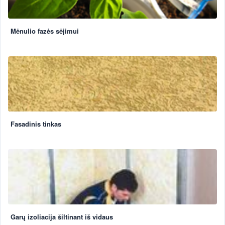
Mėnulio fazės sėjimui
Fasadinis tinkas
Garų izoliacija šiltinant iš vidaus