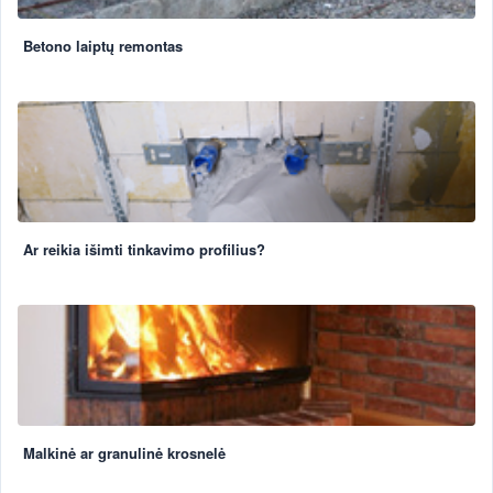
Betono laiptų remontas
Ar reikia išimti tinkavimo profilius?
Malkinė ar granulinė krosnelė