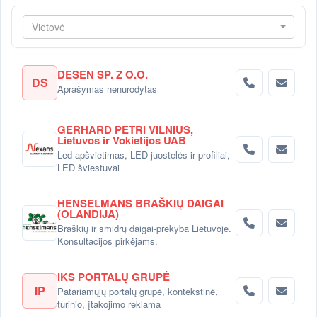
Vietovė
DESEN SP. Z O.O.
DS
Aprašymas nenurodytas
GERHARD PETRI VILNIUS,
Lietuvos ir Vokietijos UAB
Led apšvietimas, LED juostelės ir profiliai,
LED šviestuvai
HENSELMANS BRAŠKIŲ DAIGAI
(OLANDIJA)
Braškių ir smidrų daigai-prekyba Lietuvoje.
Konsultacijos pirkėjams.
IKS PORTALŲ GRUPĖ
IP
Patariamųjų portalų grupė, kontekstinė,
turinio, įtakojimo reklama