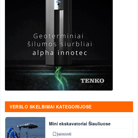
VERSLO SKELBIMAI KATEGORIJOSE
Mini ekskavatoriai Šiauliuose
Įsiminti