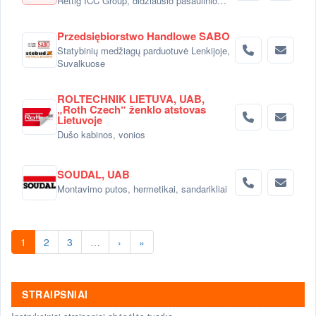
Rettig ICC Group, didžiausio pasaulinio
radiatorių gamintojo dalimi.
Przedsiębiorstwo Handlowe SABO
Statybinių medžiagų parduotuvė Lenkijoje,
Suvalkuose
ROLTECHNIK LIETUVA, UAB,
„Roth Czech“ ženklo atstovas
Lietuvoje
Dušo kabinos, vonios
SOUDAL, UAB
Montavimo putos, hermetikai, sandarikliai
1
2
3
…
›
»
STRAIPSNIAI