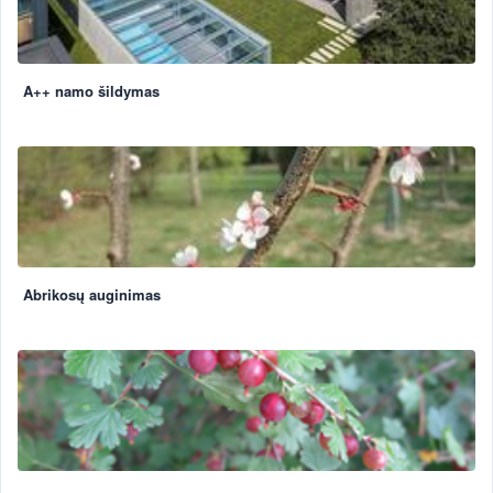
A++ namo šildymas
Abrikosų auginimas