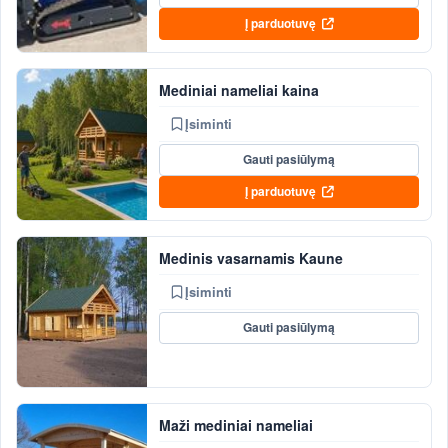
Į parduotuvę
Mediniai nameliai kaina
Įsiminti
Gauti pasiūlymą
Į parduotuvę
Medinis vasarnamis Kaune
Įsiminti
Gauti pasiūlymą
Maži mediniai nameliai