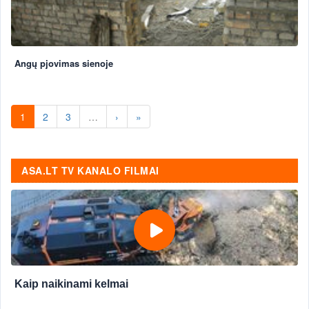
Angų pjovimas sienoje
1
2
3
…
›
»
ASA.LT TV KANALO FILMAI
Kaip naikinami kelmai