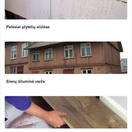
Pelėsiai plytelių siūlėse
Sienų šiluminė varža