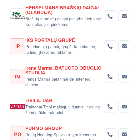
HENSELMANS BRAŠKIŲ DAIGAI
(OLANDIJA)
Braškių ir smidrų daigai-prekyba Lietuvoje.
Konsultacijos pirkėjams.
IKS PORTALŲ GRUPĖ
IP
Patariamųjų portalų grupė, kontekstinė,
turinio, įtakojimo reklama
Irena Marma, BATUOTO OBUOLIO
STUDIJA
IM
Irenos Marma patarimai dėl interjero
dizaino
LIVILA, UAB
Traktoriai TYM mažieji, vidutiniai ir galingi
žemės ūkio traktoriai
PURMO GROUP
PG
Rettig Heatting Sp. z o.o. yra koncerno