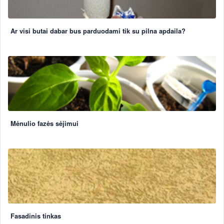
Ar visi butai dabar bus parduodami tik su pilna apdaila?
Mėnulio fazės sėjimui
Fasadinis tinkas