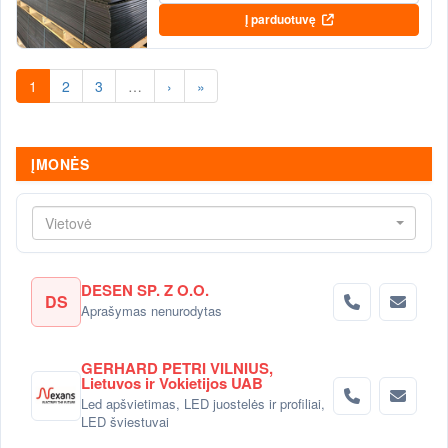
Į parduotuvę
1
2
3
…
›
»
ĮMONĖS
Vietovė
DESEN SP. Z O.O.
DS
Aprašymas nenurodytas
GERHARD PETRI VILNIUS,
Lietuvos ir Vokietijos UAB
Led apšvietimas, LED juostelės ir profiliai,
LED šviestuvai