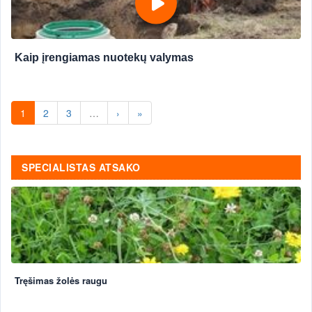
Kaip įrengiamas nuotekų valymas
1
2
3
…
›
»
SPECIALISTAS ATSAKO
Tręšimas žolės raugu