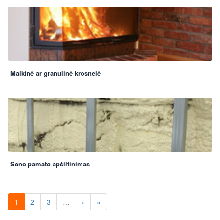
Malkinė ar granulinė krosnelė
Seno pamato apšiltinimas
1
2
3
…
›
»