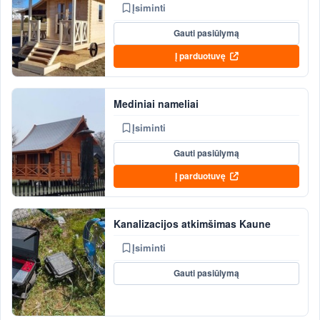
Įsiminti
Gauti pasiūlymą
Į parduotuvę
Mediniai nameliai
Įsiminti
Gauti pasiūlymą
Į parduotuvę
Kanalizacijos atkimšimas Kaune
Įsiminti
Gauti pasiūlymą