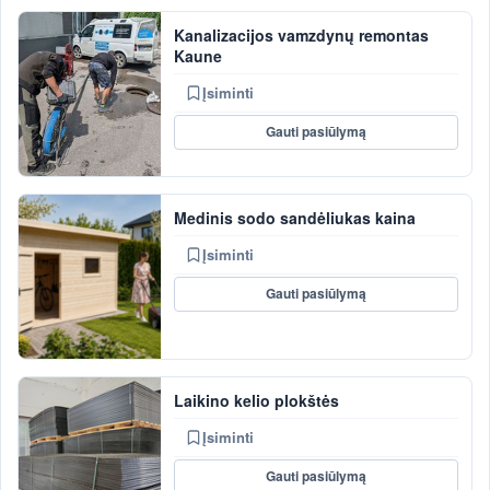
Kanalizacijos vamzdynų remontas
Kaune
Įsiminti
Gauti pasiūlymą
Medinis sodo sandėliukas kaina
Įsiminti
Gauti pasiūlymą
Laikino kelio plokštės
Įsiminti
Gauti pasiūlymą