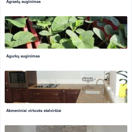
Agrastų auginimas
Agurkų auginimas
Akmeniniai virtuvės stalviršiai