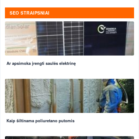
SEO STRAIPSNIAI
Ar apsimoka įrengti saulės elektrinę
Kaip šiltinama poliuretano putomis