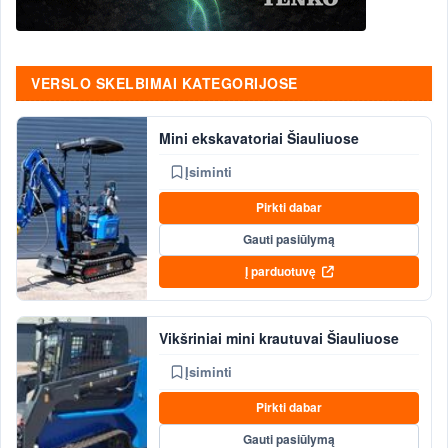
VERSLO SKELBIMAI KATEGORIJOSE
Mini ekskavatoriai Šiauliuose
Įsiminti
Pirkti dabar
Gauti pasiūlymą
Į parduotuvę
Vikšriniai mini krautuvai Šiauliuose
Įsiminti
Pirkti dabar
Gauti pasiūlymą