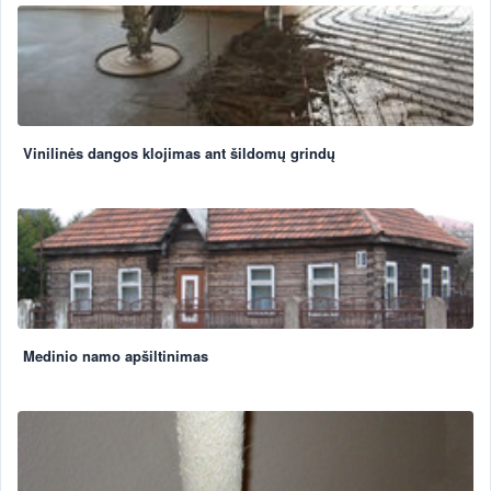
Vinilinės dangos klojimas ant šildomų grindų
Medinio namo apšiltinimas