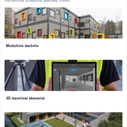
Instrukciniai straipsniai abėcėlės tvarka
Modulinis darželis
3D lazeriniai skeneriai