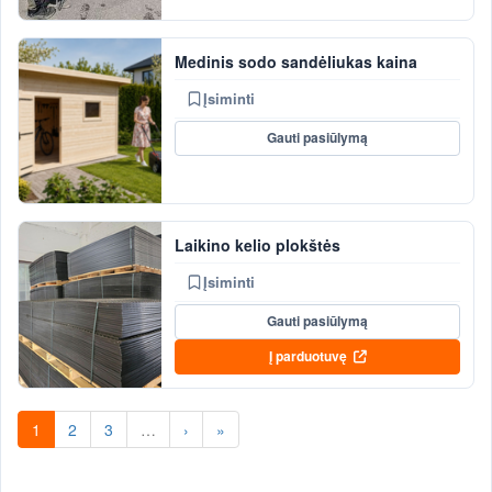
Medinis sodo sandėliukas kaina
Įsiminti
Gauti pasiūlymą
Laikino kelio plokštės
Įsiminti
Gauti pasiūlymą
Į parduotuvę
1
2
3
…
›
»