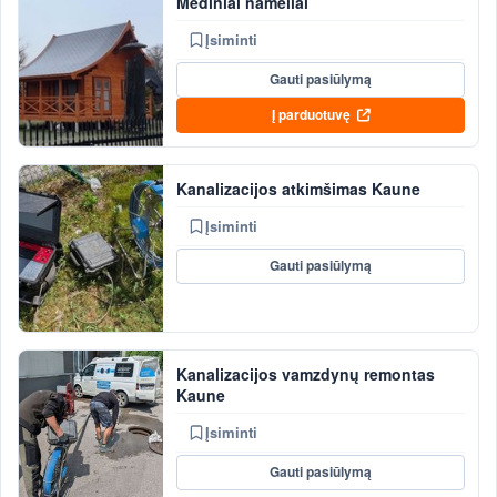
Mediniai nameliai
Įsiminti
Gauti pasiūlymą
Į parduotuvę
Kanalizacijos atkimšimas Kaune
Įsiminti
Gauti pasiūlymą
Kanalizacijos vamzdynų remontas
Kaune
Įsiminti
Gauti pasiūlymą