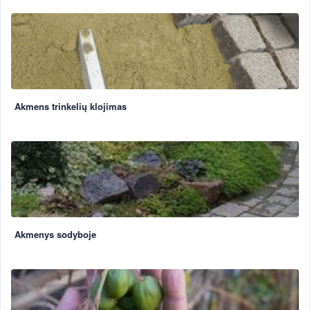
Akmens trinkelių klojimas
Akmenys sodyboje