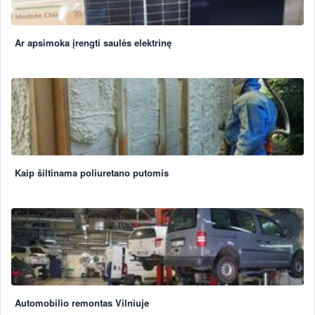
Ar apsimoka įrengti saulės elektrinę
Kaip šiltinama poliuretano putomis
Automobilio remontas Vilniuje