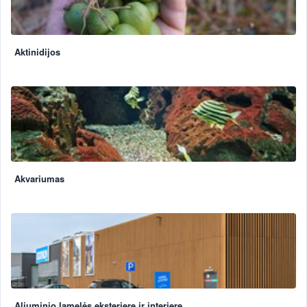
Aktinidijos
Akvariumas
Aliuminio lamelės eksterjere ir interjere