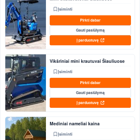
Įsiminti
Pirkti dabar
Gauti pasiūlymą
Į parduotuvę
Vikšriniai mini krautuvai Šiauliuose
Įsiminti
Pirkti dabar
Gauti pasiūlymą
Į parduotuvę
Mediniai nameliai kaina
Įsiminti