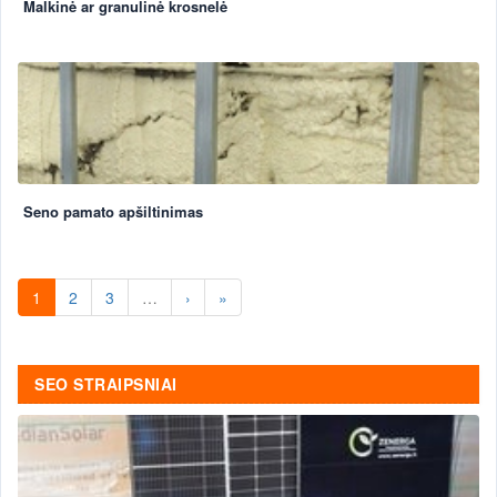
Malkinė ar granulinė krosnelė
Seno pamato apšiltinimas
1
2
3
…
›
»
SEO STRAIPSNIAI