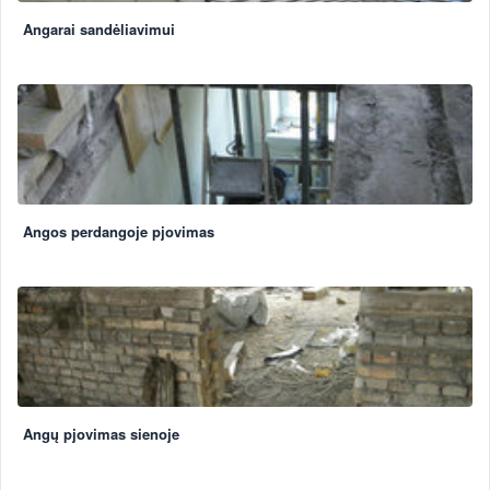
Angarai sandėliavimui
Angos perdangoje pjovimas
Angų pjovimas sienoje