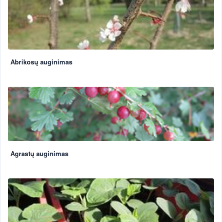
Abrikosų auginimas
Agrastų auginimas