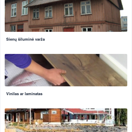
Sienų šiluminė varža
Vinilas ar laminatas