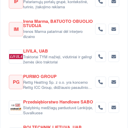
IP
Patariamųjų portalų grupė, kontekstinė,
turinio, įtakojimo reklama
Irena Marma, BATUOTO OBUOLIO
STUDIJA
IM
Irenos Marma patarimai dėl interjero
dizaino
LIVILA, UAB
Traktoriai TYM mažieji, vidutiniai ir galingi
žemės ūkio traktoriai
PURMO GROUP
PG
Rettig Heatting Sp. z o.o. yra koncerno
Rettig ICC Group, didžiausio pasaulinio
radiatorių gamintojo dalimi.
Przedsiębiorstwo Handlowe SABO
Statybinių medžiagų parduotuvė Lenkijoje,
Suvalkuose
ROLTECHNIK LIETUVA, UAB,