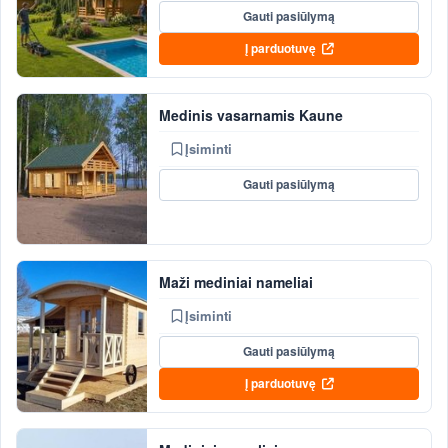
Gauti pasiūlymą
Į parduotuvę
Medinis vasarnamis Kaune
Įsiminti
Gauti pasiūlymą
Maži mediniai nameliai
Įsiminti
Gauti pasiūlymą
Į parduotuvę