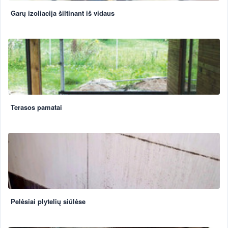
Garų izoliacija šiltinant iš vidaus
Terasos pamatai
Pelėsiai plytelių siūlėse