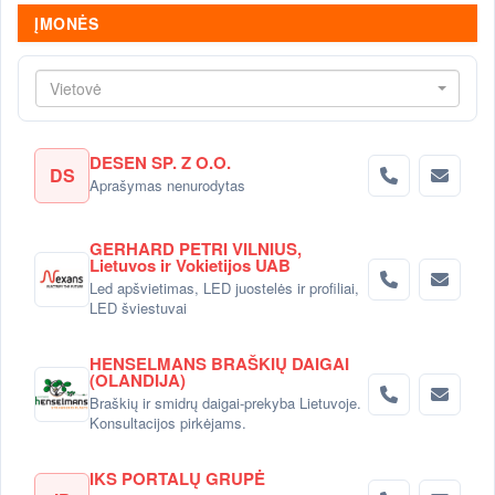
ĮMONĖS
Vietovė
DESEN SP. Z O.O.
DS
Aprašymas nenurodytas
GERHARD PETRI VILNIUS,
Lietuvos ir Vokietijos UAB
Led apšvietimas, LED juostelės ir profiliai,
LED šviestuvai
HENSELMANS BRAŠKIŲ DAIGAI
(OLANDIJA)
Braškių ir smidrų daigai-prekyba Lietuvoje.
Konsultacijos pirkėjams.
IKS PORTALŲ GRUPĖ