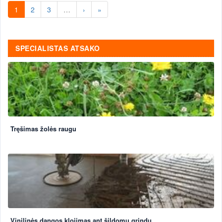
1
2
3
…
›
»
SPECIALISTAS ATSAKO
Tręšimas žolės raugu
Vinilinės dangos klojimas ant šildomų grindų