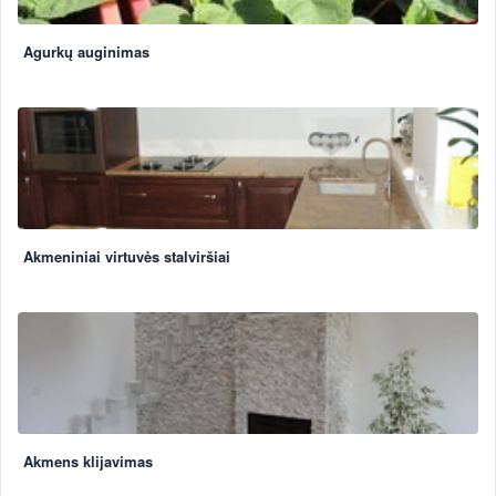
Agurkų auginimas
Akmeniniai virtuvės stalviršiai
Akmens klijavimas