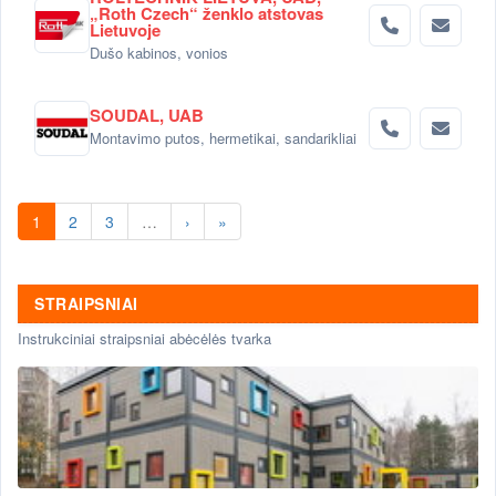
„Roth Czech“ ženklo atstovas
Lietuvoje
Dušo kabinos, vonios
SOUDAL, UAB
Montavimo putos, hermetikai, sandarikliai
1
2
3
…
›
»
STRAIPSNIAI
Instrukciniai straipsniai abėcėlės tvarka