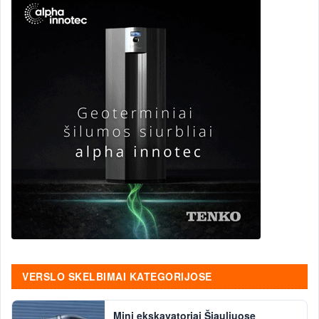
VERSLO SKELBIMAI KATEGORIJOSE
Mini ekskavatoriai Šiauliuose