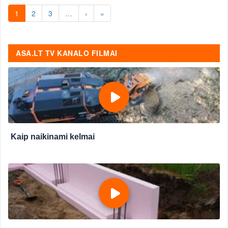
1
2
3
…
›
»
ASA.LT TV KANALO FILMAI
Kaip naikinami kelmai