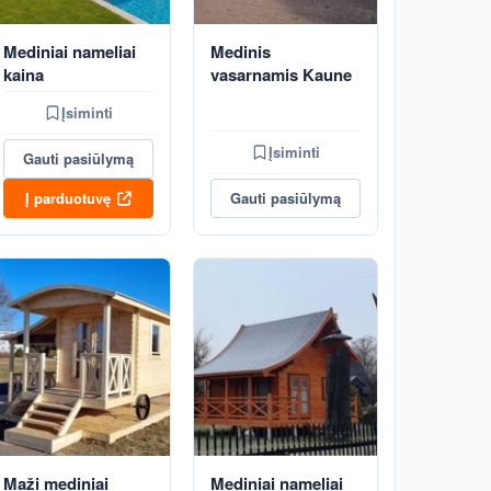
Mediniai nameliai
Medinis
kaina
vasarnamis Kaune
Įsiminti
Įsiminti
Gauti pasiūlymą
Į parduotuvę
Gauti pasiūlymą
Maži mediniai
Mediniai nameliai