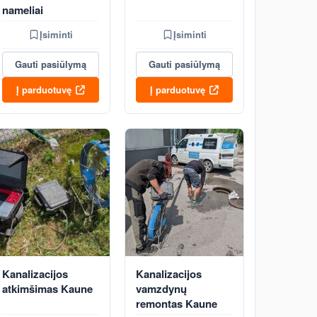
nameliai
Įsiminti
Įsiminti
Gauti pasiūlymą
Gauti pasiūlymą
Į parduotuvę
Į parduotuvę
Kanalizacijos
Kanalizacijos
atkimšimas Kaune
vamzdynų
remontas Kaune