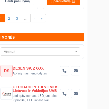
Gauti pasiūlymą
Į parduotuvę
1
2
3
…
›
»
ĮMONĖS
Vietovė
DESEN SP. Z O.O.
DS
Aprašymas nenurodytas
GERHARD PETRI VILNIUS,
Lietuvos ir Vokietijos UAB
Led apšvietimas, LED juostelės
ir profiliai, LED šviestuvai