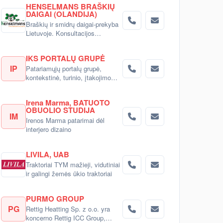
HENSELMANS BRAŠKIŲ
DAIGAI (OLANDIJA)
Braškių ir smidrų daigai-prekyba
Lietuvoje. Konsultacijos
pirkėjams.
IKS PORTALŲ GRUPĖ
IP
Patariamųjų portalų grupė,
kontekstinė, turinio, įtakojimo
reklama
Irena Marma, BATUOTO
OBUOLIO STUDIJA
IM
Irenos Marma patarimai dėl
interjero dizaino
LIVILA, UAB
Traktoriai TYM mažieji, vidutiniai
ir galingi žemės ūkio traktoriai
PURMO GROUP
PG
Rettig Heatting Sp. z o.o. yra
koncerno Rettig ICC Group,