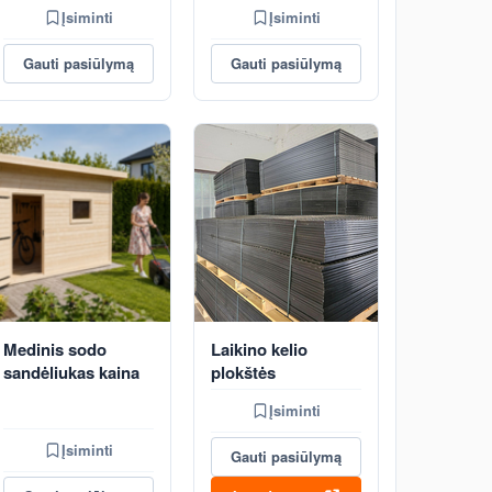
Įsiminti
Įsiminti
Gauti pasiūlymą
Gauti pasiūlymą
Medinis sodo
Laikino kelio
sandėliukas kaina
plokštės
Įsiminti
Įsiminti
Gauti pasiūlymą