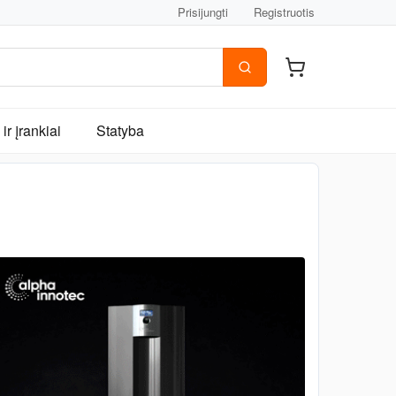
Prisijungti
Registruotis
ir įrankiai
Statyba