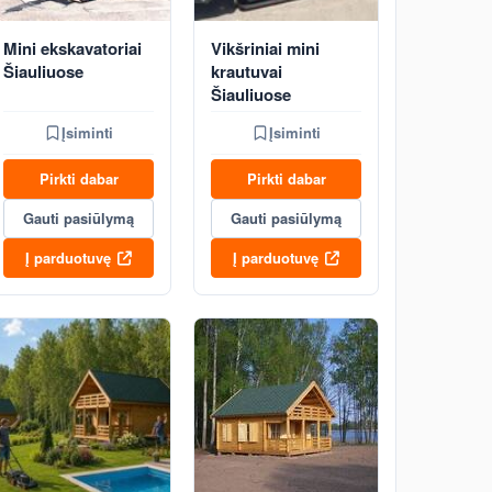
Mini ekskavatoriai
Vikšriniai mini
Šiauliuose
krautuvai
Šiauliuose
Įsiminti
Įsiminti
Pirkti dabar
Pirkti dabar
Gauti pasiūlymą
Gauti pasiūlymą
Į parduotuvę
Į parduotuvę