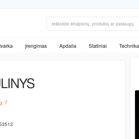
tvarka
Įrengimas
Apdaila
Statiniai
Technika 
LINYS
g. 7
453512