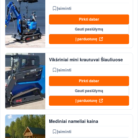
Įsiminti
Pirkti dabar
Gauti pasiūlymą
Į parduotuvę
Vikšriniai mini krautuvai Šiauliuose
Įsiminti
Pirkti dabar
Gauti pasiūlymą
Į parduotuvę
Mediniai nameliai kaina
Įsiminti