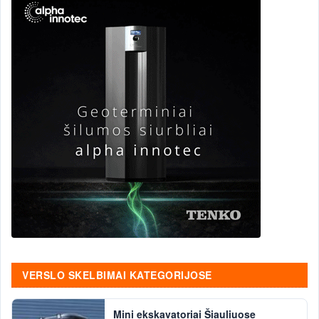
VERSLO SKELBIMAI KATEGORIJOSE
Mini ekskavatoriai Šiauliuose