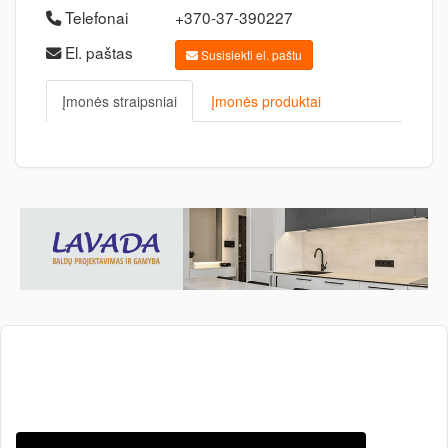
Telefonai
+370-37-390227
El. paštas
Susisiekti el. paštu
Įmonės straipsniai
Įmonės produktai