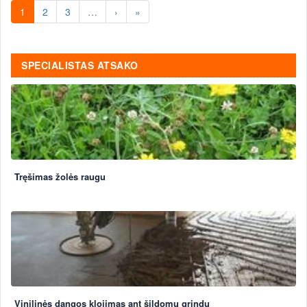
1
2
3
…
›
»
SPECIALISTAS ATSAKO
Tręšimas žolės raugu
Vinilinės dangos klojimas ant šildomų grindų