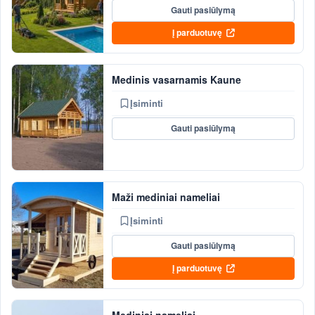
Gauti pasiūlymą
Į parduotuvę
Medinis vasarnamis Kaune
Įsiminti
Gauti pasiūlymą
Maži mediniai nameliai
Įsiminti
Gauti pasiūlymą
Į parduotuvę
Mediniai nameliai