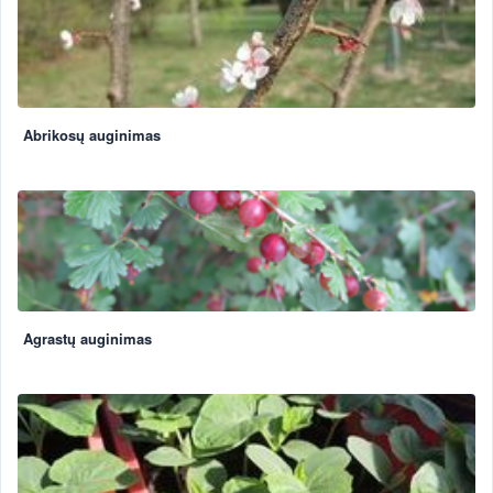
Abrikosų auginimas
Agrastų auginimas