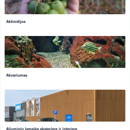
Aktinidijos
Akvariumas
Aliuminio lamelės eksterjere ir interjere