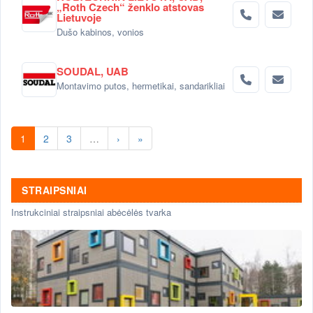
„Roth Czech“ ženklo atstovas
Lietuvoje
Dušo kabinos, vonios
SOUDAL, UAB
Montavimo putos, hermetikai, sandarikliai
1
2
3
…
›
»
STRAIPSNIAI
Instrukciniai straipsniai abėcėlės tvarka