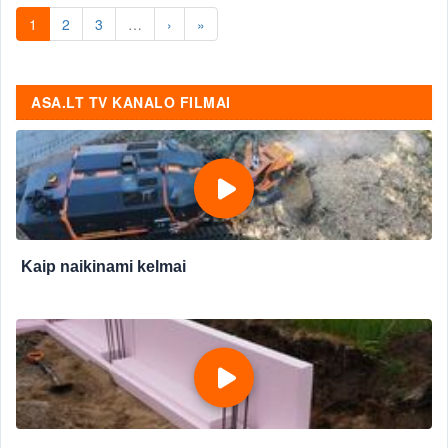
1
2
3
…
›
»
ASA.LT TV KANALO FILMAI
Kaip naikinami kelmai