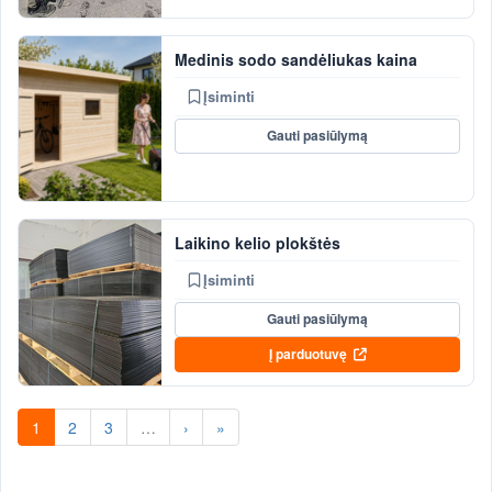
Medinis sodo sandėliukas kaina
Įsiminti
Gauti pasiūlymą
Laikino kelio plokštės
Įsiminti
Gauti pasiūlymą
Į parduotuvę
1
2
3
…
›
»