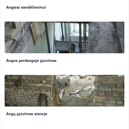
Angarai sandėliavimui
Angos perdangoje pjovimas
Angų pjovimas sienoje