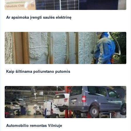
Ar apsimoka įrengti saulės elektrinę
Kaip šiltinama poliuretano putomis
Automobilio remontas Vilniuje