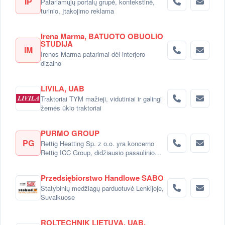
IP
Patariamųjų portalų grupė, kontekstinė,
turinio, įtakojimo reklama
Irena Marma, BATUOTO OBUOLIO
STUDIJA
IM
Irenos Marma patarimai dėl interjero
dizaino
LIVILA, UAB
Traktoriai TYM mažieji, vidutiniai ir galingi
žemės ūkio traktoriai
PURMO GROUP
PG
Rettig Heatting Sp. z o.o. yra koncerno
Rettig ICC Group, didžiausio pasaulinio
radiatorių gamintojo dalimi.
Przedsiębiorstwo Handlowe SABO
Statybinių medžiagų parduotuvė Lenkijoje,
Suvalkuose
ROLTECHNIK LIETUVA, UAB,