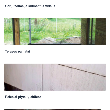
Garų izoliacija šiltinant iš vidaus
Terasos pamatai
Pelėsiai plytelių siūlėse