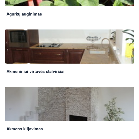
Agurkų auginimas
Akmeniniai virtuvės stalviršiai
Akmens klijavimas