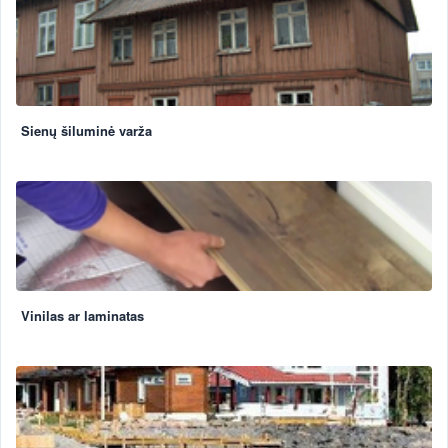
Sienų šiluminė varža
Vinilas ar laminatas