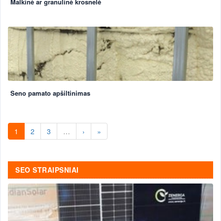
Malkinė ar granulinė krosnelė
Seno pamato apšiltinimas
1
2
3
…
›
»
SEO STRAIPSNIAI