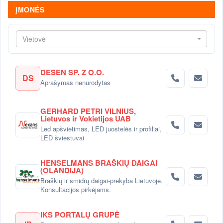
ĮMONĖS
Vietovė
DESEN SP. Z O.O.
DS
Aprašymas nenurodytas
GERHARD PETRI VILNIUS,
Lietuvos ir Vokietijos UAB
Led apšvietimas, LED juostelės ir profiliai,
LED šviestuvai
HENSELMANS BRAŠKIŲ DAIGAI
(OLANDIJA)
Braškių ir smidrų daigai-prekyba Lietuvoje.
Konsultacijos pirkėjams.
IKS PORTALŲ GRUPĖ