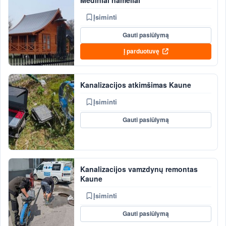
Įsiminti
Gauti pasiūlymą
Į parduotuvę
Kanalizacijos atkimšimas Kaune
Įsiminti
Gauti pasiūlymą
Kanalizacijos vamzdynų remontas
Kaune
Įsiminti
Gauti pasiūlymą