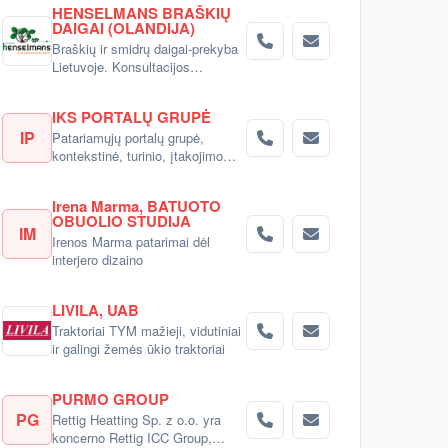
HENSELMANS BRAŠKIŲ
DAIGAI (OLANDIJA)
Braškių ir smidrų daigai-prekyba
Lietuvoje. Konsultacijos
pirkėjams.
IKS PORTALŲ GRUPĖ
IP
Patariamųjų portalų grupė,
kontekstinė, turinio, įtakojimo
reklama
Irena Marma, BATUOTO
OBUOLIO STUDIJA
IM
Irenos Marma patarimai dėl
interjero dizaino
LIVILA, UAB
Traktoriai TYM mažieji, vidutiniai
ir galingi žemės ūkio traktoriai
PURMO GROUP
PG
Rettig Heatting Sp. z o.o. yra
koncerno Rettig ICC Group,