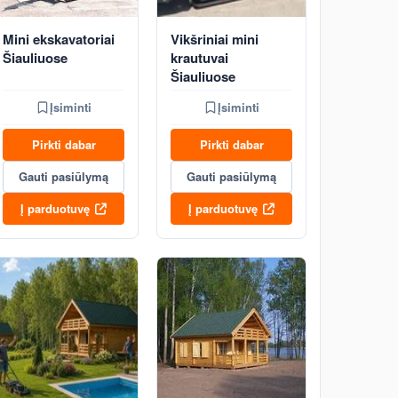
Mini ekskavatoriai
Vikšriniai mini
Šiauliuose
krautuvai
Šiauliuose
Įsiminti
Įsiminti
Pirkti dabar
Pirkti dabar
Gauti pasiūlymą
Gauti pasiūlymą
Į parduotuvę
Į parduotuvę