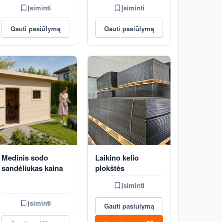
Įsiminti
Įsiminti
Gauti pasiūlymą
Gauti pasiūlymą
Medinis sodo
Laikino kelio
sandėliukas kaina
plokštės
Įsiminti
Įsiminti
Gauti pasiūlymą