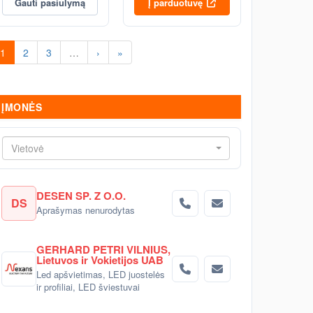
Gauti pasiūlymą
Į parduotuvę
1
2
3
…
›
»
ĮMONĖS
Vietovė
DESEN SP. Z O.O.
DS
Aprašymas nenurodytas
GERHARD PETRI VILNIUS,
Lietuvos ir Vokietijos UAB
Led apšvietimas, LED juostelės
ir profiliai, LED šviestuvai