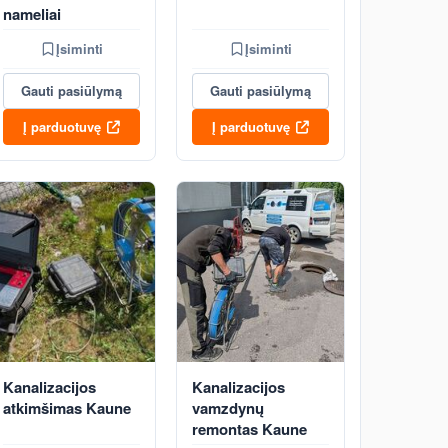
nameliai
Įsiminti
Įsiminti
Gauti pasiūlymą
Gauti pasiūlymą
Į parduotuvę
Į parduotuvę
Kanalizacijos
Kanalizacijos
atkimšimas Kaune
vamzdynų
remontas Kaune