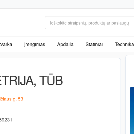
tvarka
Įrengimas
Apdaila
Statiniai
Technika 
TRIJA, TŪB
ičiaus g. 53
169231