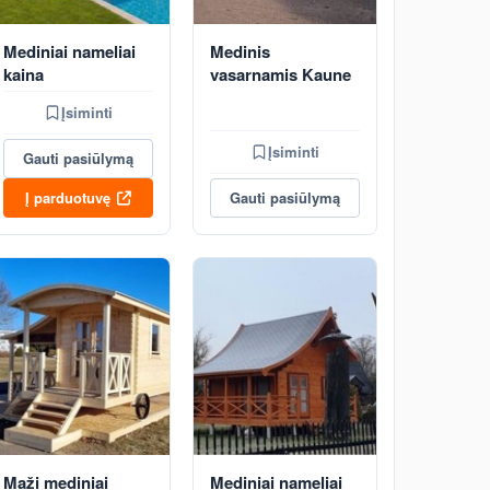
Mediniai nameliai
Medinis
kaina
vasarnamis Kaune
Įsiminti
Įsiminti
Gauti pasiūlymą
Į parduotuvę
Gauti pasiūlymą
Maži mediniai
Mediniai nameliai