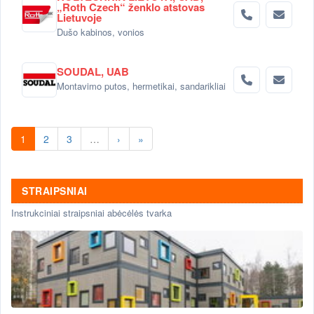
„Roth Czech“ ženklo atstovas
Lietuvoje
Dušo kabinos, vonios
SOUDAL, UAB
Montavimo putos, hermetikai, sandarikliai
1
2
3
…
›
»
STRAIPSNIAI
Instrukciniai straipsniai abėcėlės tvarka