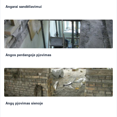
Angarai sandėliavimui
Angos perdangoje pjovimas
Angų pjovimas sienoje