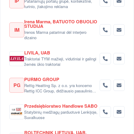
IP
Patariamųjų portalų grupė, kontekstinė,
turinio, įtakojimo reklama
Irena Marma, BATUOTO OBUOLIO
STUDIJA
IM
Irenos Marma patarimai dėl interjero
dizaino
LIVILA, UAB
Traktoriai TYM mažieji, vidutiniai ir galingi
žemės ūkio traktoriai
PURMO GROUP
PG
Rettig Heatting Sp. z o.o. yra koncerno
Rettig ICC Group, didžiausio pasaulinio
radiatorių gamintojo dalimi.
Przedsiębiorstwo Handlowe SABO
Statybinių medžiagų parduotuvė Lenkijoje,
Suvalkuose
ROLTECHNIK LIETUVA, UAB,