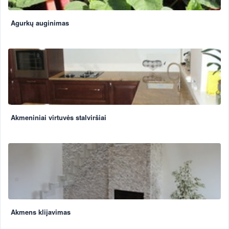
Agurkų auginimas
Akmeniniai virtuvės stalviršiai
Akmens klijavimas