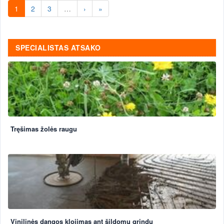
1
2
3
…
›
»
SPECIALISTAS ATSAKO
Tręšimas žolės raugu
Vinilinės dangos klojimas ant šildomų grindų