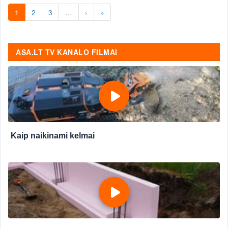
1
2
3
…
›
»
ASA.LT TV KANALO FILMAI
Kaip naikinami kelmai