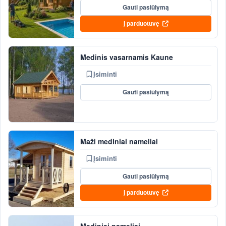
Gauti pasiūlymą
Į parduotuvę
Medinis vasarnamis Kaune
Įsiminti
Gauti pasiūlymą
Maži mediniai nameliai
Įsiminti
Gauti pasiūlymą
Į parduotuvę
Mediniai nameliai