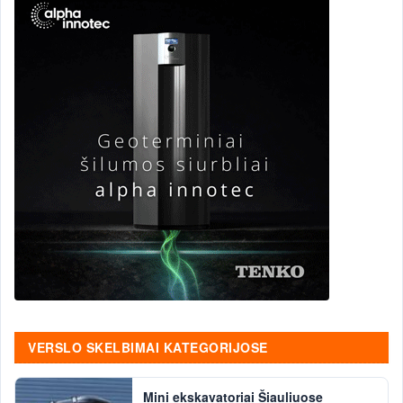
VERSLO SKELBIMAI KATEGORIJOSE
Mini ekskavatoriai Šiauliuose