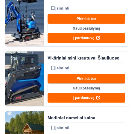
Įsiminti
Pirkti dabar
Gauti pasiūlymą
Į parduotuvę
Vikšriniai mini krautuvai Šiauliuose
Įsiminti
Pirkti dabar
Gauti pasiūlymą
Į parduotuvę
Mediniai nameliai kaina
Įsiminti