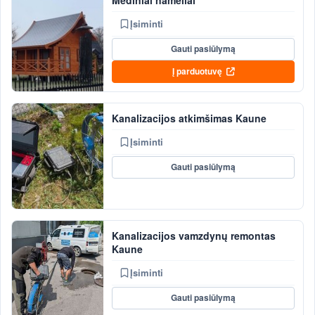
Įsiminti
Gauti pasiūlymą
Į parduotuvę
Kanalizacijos atkimšimas Kaune
Įsiminti
Gauti pasiūlymą
Kanalizacijos vamzdynų remontas
Kaune
Įsiminti
Gauti pasiūlymą