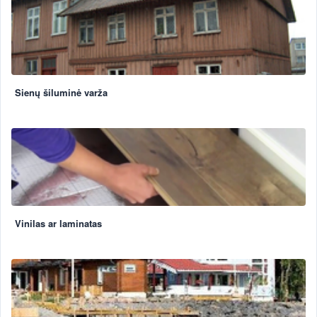
Sienų šiluminė varža
Vinilas ar laminatas