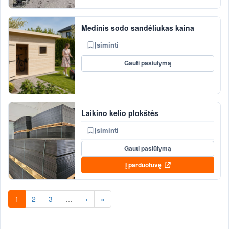
Medinis sodo sandėliukas kaina
Įsiminti
Gauti pasiūlymą
Laikino kelio plokštės
Įsiminti
Gauti pasiūlymą
Į parduotuvę
1
2
3
…
›
»