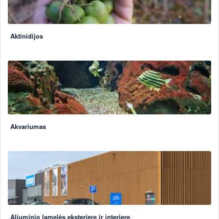
Aktinidijos
Akvariumas
Aliuminio lamelės eksterjere ir interjere