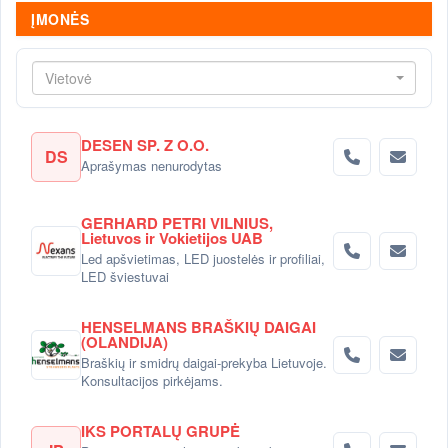
ĮMONĖS
Vietovė
DESEN SP. Z O.O.
DS
Aprašymas nenurodytas
GERHARD PETRI VILNIUS,
Lietuvos ir Vokietijos UAB
Led apšvietimas, LED juostelės ir profiliai,
LED šviestuvai
HENSELMANS BRAŠKIŲ DAIGAI
(OLANDIJA)
Braškių ir smidrų daigai-prekyba Lietuvoje.
Konsultacijos pirkėjams.
IKS PORTALŲ GRUPĖ