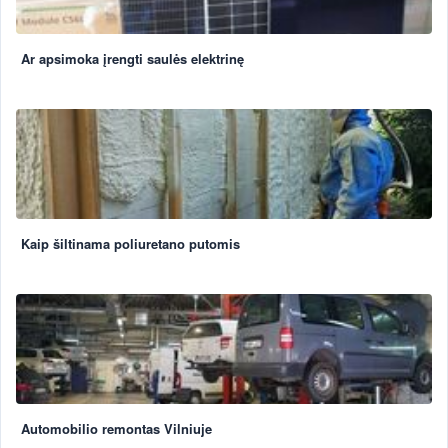
Ar apsimoka įrengti saulės elektrinę
Kaip šiltinama poliuretano putomis
Automobilio remontas Vilniuje