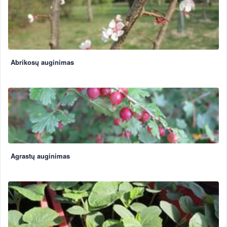
Abrikosų auginimas
Agrastų auginimas