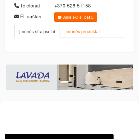
Telefonai
+370-528-51158
El. paštas
Susisiekti el. paštu
Įmonės straipsniai
Įmonės produktai