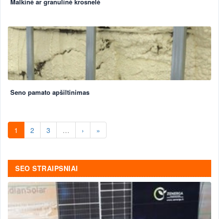
Malkinė ar granulinė krosnelė
Seno pamato apšiltinimas
1
2
3
…
›
»
SEO STRAIPSNIAI