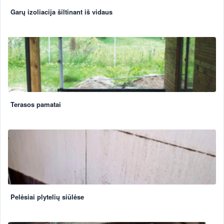
Garų izoliacija šiltinant iš vidaus
Terasos pamatai
Pelėsiai plytelių siūlėse