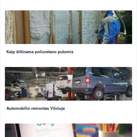
Kaip šiltinama poliuretano putomis
Automobilio remontas Vilniuje