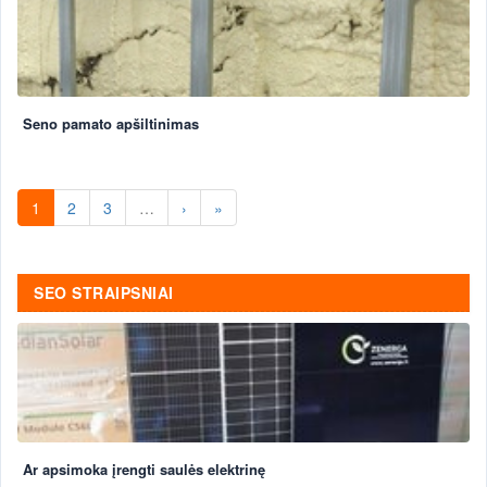
Seno pamato apšiltinimas
1
2
3
…
›
»
SEO STRAIPSNIAI
Ar apsimoka įrengti saulės elektrinę