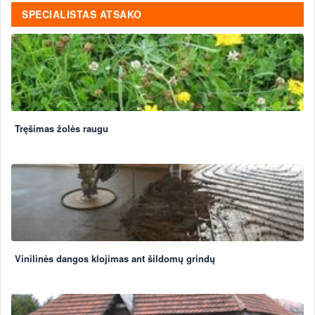
SPECIALISTAS ATSAKO
Tręšimas žolės raugu
Vinilinės dangos klojimas ant šildomų grindų