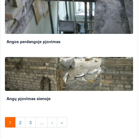
Angos perdangoje pjovimas
Angų pjovimas sienoje
1
2
3
…
›
»