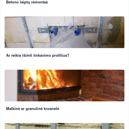
Betono laiptų remontas
Ar reikia išimti tinkavimo profilius?
Malkinė ar granulinė krosnelė