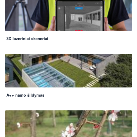
3D lazeriniai skeneriai
A++ namo šildymas