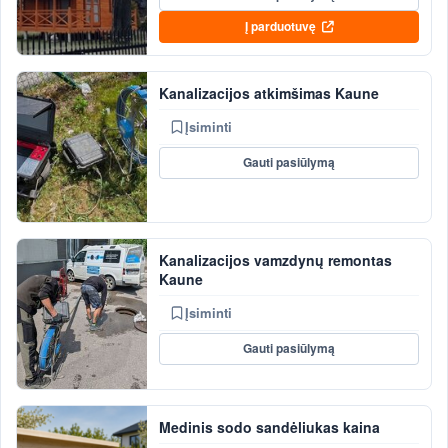
Į parduotuvę
Kanalizacijos atkimšimas Kaune
Įsiminti
Gauti pasiūlymą
Kanalizacijos vamzdynų remontas
Kaune
Įsiminti
Gauti pasiūlymą
Medinis sodo sandėliukas kaina