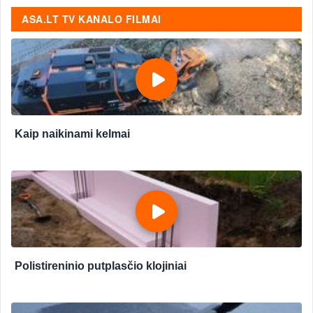
ASA.LT TV KANALO FILMAI
Kaip naikinami kelmai
Polistireninio putplasčio klojiniai