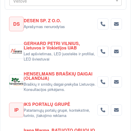
Vietovė
DESEN SP. Z O.O.
DS
Aprašymas nenurodytas
GERHARD PETRI VILNIUS,
Lietuvos ir Vokietijos UAB
Led apšvietimas, LED juostelės ir profiliai,
LED šviestuvai
HENSELMANS BRAŠKIŲ DAIGAI
(OLANDIJA)
Braškių ir smidrų daigai-prekyba Lietuvoje.
Konsultacijos pirkėjams.
IKS PORTALŲ GRUPĖ
IP
Patariamųjų portalų grupė, kontekstinė,
turinio, įtakojimo reklama
Irena Marma, BATUOTO OBUOLIO