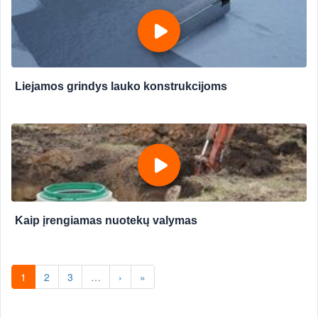
Liejamos grindys lauko konstrukcijoms
Kaip įrengiamas nuotekų valymas
1
2
3
…
›
»