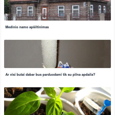
Medinio namo apšiltinimas
Ar visi butai dabar bus parduodami tik su pilna apdaila?