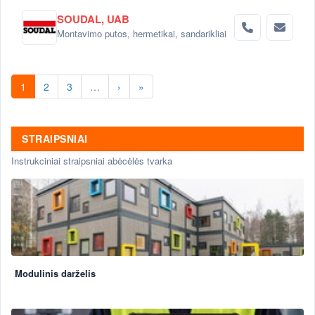
SOUDAL, UAB
Montavimo putos, hermetikai, sandarikliai
1
2
3
…
›
»
STRAIPSNIAI
Instrukciniai straipsniai abėcėlės tvarka
Modulinis darželis