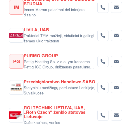
STUDIJA
IM
Irenos Marma patarimai dėl interjero
dizaino
LIVILA, UAB
Traktoriai TYM mažieji, vidutiniai ir galingi
žemės ūkio traktoriai
PURMO GROUP
PG
Rettig Heatting Sp. z o.o. yra koncerno
Rettig ICC Group, didžiausio pasaulinio
radiatorių gamintojo dalimi.
Przedsiębiorstwo Handlowe SABO
Statybinių medžiagų parduotuvė Lenkijoje,
Suvalkuose
ROLTECHNIK LIETUVA, UAB,
„Roth Czech“ ženklo atstovas
Lietuvoje
Dušo kabinos, vonios