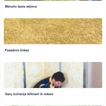
Mėnulio fazės sėjimui
Fasadinis tinkas
Garų izoliacija šiltinant iš vidaus