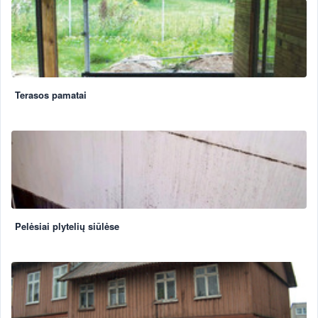
Terasos pamatai
Pelėsiai plytelių siūlėse