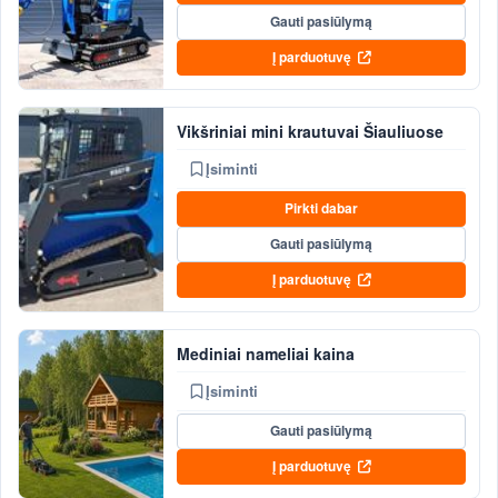
Gauti pasiūlymą
Į parduotuvę
Vikšriniai mini krautuvai Šiauliuose
Įsiminti
Pirkti dabar
Gauti pasiūlymą
Į parduotuvę
Mediniai nameliai kaina
Įsiminti
Gauti pasiūlymą
Į parduotuvę