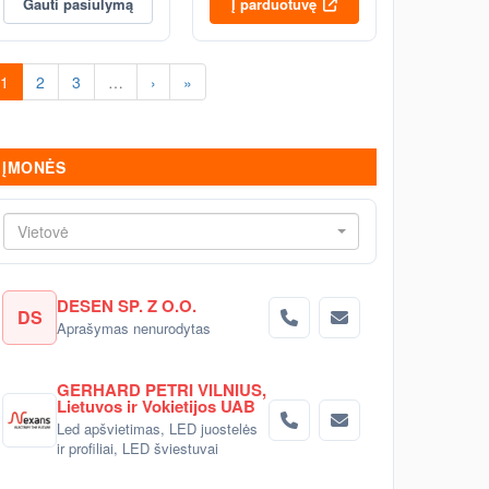
Gauti pasiūlymą
Į parduotuvę
1
2
3
…
›
»
ĮMONĖS
Vietovė
DESEN SP. Z O.O.
DS
Aprašymas nenurodytas
GERHARD PETRI VILNIUS,
Lietuvos ir Vokietijos UAB
Led apšvietimas, LED juostelės
ir profiliai, LED šviestuvai