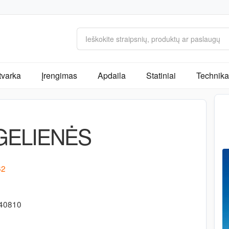
tvarka
Įrengimas
Apdaila
Statiniai
Technika 
GELIENĖS
62
340810