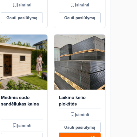
Įsiminti
Įsiminti
Gauti pasiūlymą
Gauti pasiūlymą
Medinis sodo
Laikino kelio
sandėliukas kaina
plokštės
Įsiminti
Įsiminti
Gauti pasiūlymą