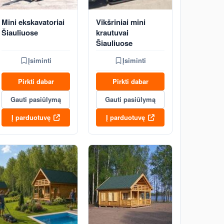
Mini ekskavatoriai
Vikšriniai mini
Šiauliuose
krautuvai
Šiauliuose
Įsiminti
Įsiminti
Pirkti dabar
Pirkti dabar
Gauti pasiūlymą
Gauti pasiūlymą
Į parduotuvę
Į parduotuvę