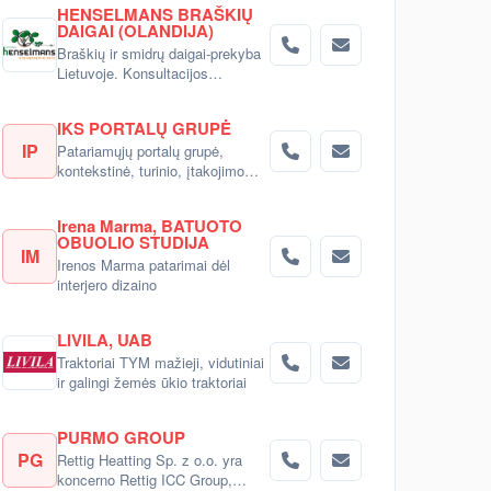
HENSELMANS BRAŠKIŲ
DAIGAI (OLANDIJA)
Braškių ir smidrų daigai-prekyba
Lietuvoje. Konsultacijos
pirkėjams.
IKS PORTALŲ GRUPĖ
IP
Patariamųjų portalų grupė,
kontekstinė, turinio, įtakojimo
reklama
Irena Marma, BATUOTO
OBUOLIO STUDIJA
IM
Irenos Marma patarimai dėl
interjero dizaino
LIVILA, UAB
Traktoriai TYM mažieji, vidutiniai
ir galingi žemės ūkio traktoriai
PURMO GROUP
PG
Rettig Heatting Sp. z o.o. yra
koncerno Rettig ICC Group,