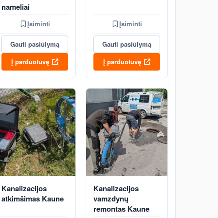
nameliai
Įsiminti
Įsiminti
Gauti pasiūlymą
Gauti pasiūlymą
Į parduotuvę
Į parduotuvę
Kanalizacijos
Kanalizacijos
atkimšimas Kaune
vamzdynų
remontas Kaune