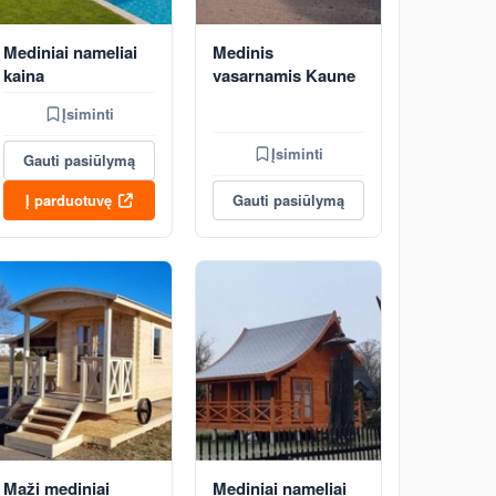
Mediniai nameliai
Medinis
kaina
vasarnamis Kaune
Įsiminti
Įsiminti
Gauti pasiūlymą
Į parduotuvę
Gauti pasiūlymą
Maži mediniai
Mediniai nameliai