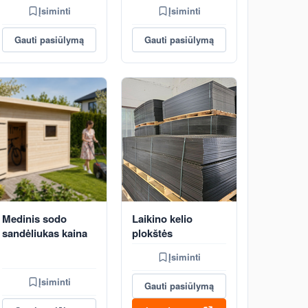
Įsiminti
Įsiminti
Gauti pasiūlymą
Gauti pasiūlymą
Medinis sodo
Laikino kelio
sandėliukas kaina
plokštės
Įsiminti
Įsiminti
Gauti pasiūlymą