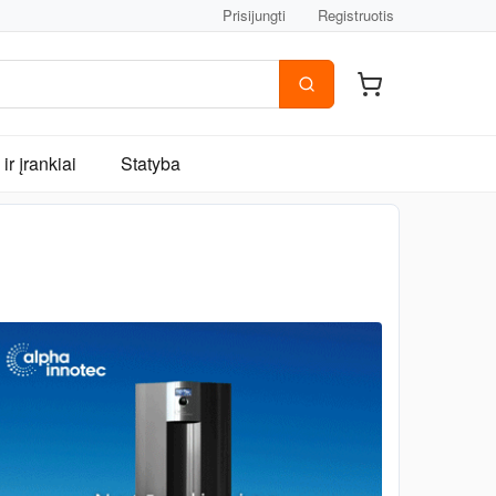
Prisijungti
Registruotis
ir įrankiai
Statyba