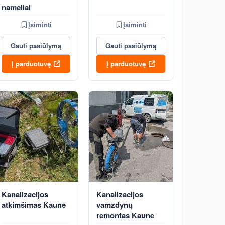
nameliai
Įsiminti
Įsiminti
Gauti pasiūlymą
Gauti pasiūlymą
Į parduotuvę
Į parduotuvę
Kanalizacijos
Kanalizacijos
atkimšimas Kaune
vamzdynų
remontas Kaune