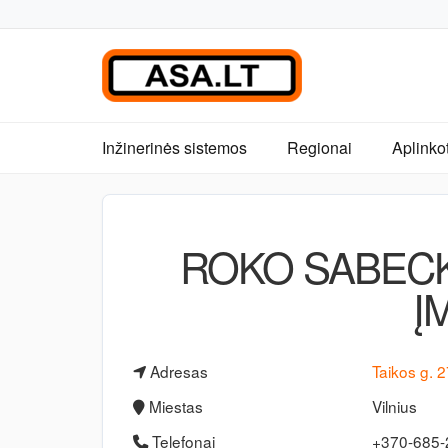
Inžinerinės sistemos
Regionai
Aplinko
ROKO SABEC
Į
Adresas
Taikos g. 
Miestas
Vilnius
Telefonai
+370-685