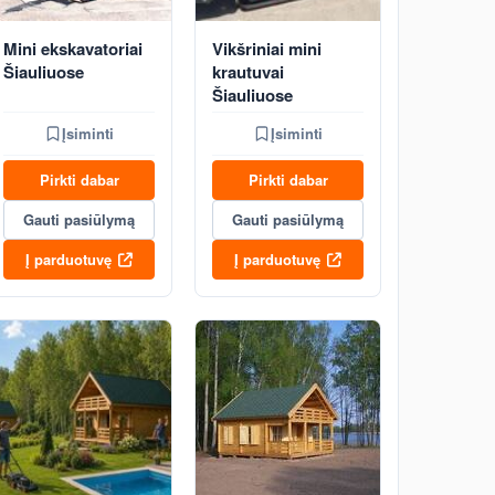
Mini ekskavatoriai
Vikšriniai mini
Šiauliuose
krautuvai
Šiauliuose
Įsiminti
Įsiminti
Pirkti dabar
Pirkti dabar
Gauti pasiūlymą
Gauti pasiūlymą
Į parduotuvę
Į parduotuvę