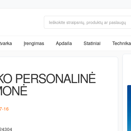
tvarka
Įrengimas
Apdaila
Statiniai
Technika 
KO PERSONALINĖ
MONĖ
27-16
-24304