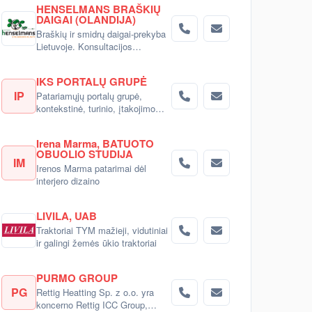
HENSELMANS BRAŠKIŲ
DAIGAI (OLANDIJA)
Braškių ir smidrų daigai-prekyba
Lietuvoje. Konsultacijos
pirkėjams.
IKS PORTALŲ GRUPĖ
IP
Patariamųjų portalų grupė,
kontekstinė, turinio, įtakojimo
reklama
Irena Marma, BATUOTO
OBUOLIO STUDIJA
IM
Irenos Marma patarimai dėl
interjero dizaino
LIVILA, UAB
Traktoriai TYM mažieji, vidutiniai
ir galingi žemės ūkio traktoriai
PURMO GROUP
PG
Rettig Heatting Sp. z o.o. yra
koncerno Rettig ICC Group,