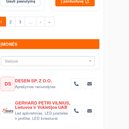
Gauti pasiūlymą
Į parduotuvę
1
2
3
…
›
»
ĮMONĖS
Vietovė
DESEN SP. Z O.O.
DS
Aprašymas nenurodytas
GERHARD PETRI VILNIUS,
Lietuvos ir Vokietijos UAB
Led apšvietimas, LED juostelės
ir profiliai, LED šviestuvai