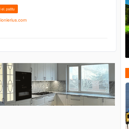
 el. paštu
ionierius.com