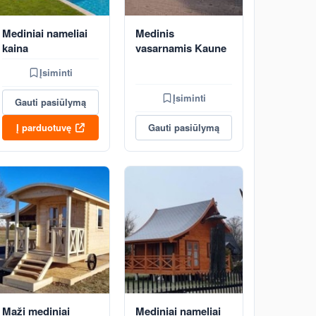
Mediniai nameliai
Medinis
kaina
vasarnamis Kaune
Įsiminti
Įsiminti
Gauti pasiūlymą
Į parduotuvę
Gauti pasiūlymą
Maži mediniai
Mediniai nameliai