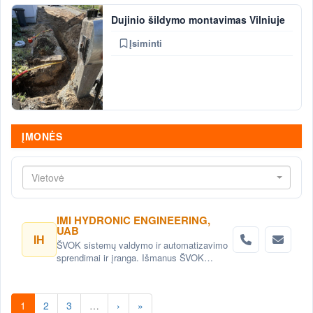
Dujinio šildymo montavimas Vilniuje
Įsiminti
ĮMONĖS
Vietovė
IMI HYDRONIC ENGINEERING,
UAB
IH
ŠVOK sistemų valdymo ir automatizavimo
sprendimai ir įranga. Išmanus ŠVOK
sistemų valdymas. Šildymo, vėdinimo ir
oro kondicionavimo sistemų
automatizavimas.
1
2
3
…
›
»