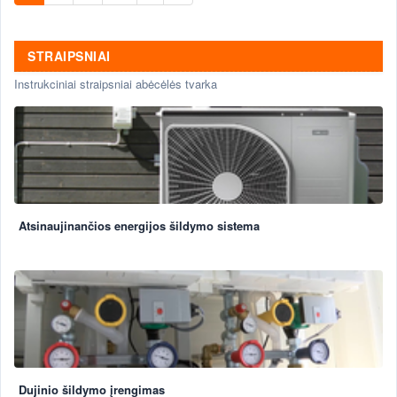
STRAIPSNIAI
Instrukciniai straipsniai abėcėlės tvarka
Atsinaujinančios energijos šildymo sistema
Dujinio šildymo įrengimas