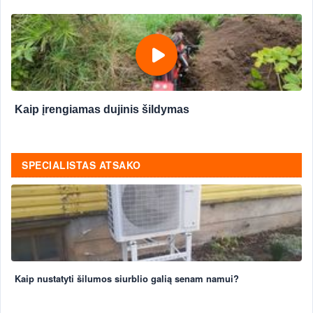
Kaip įrengiamas dujinis šildymas
SPECIALISTAS ATSAKO
Kaip nustatyti šilumos siurblio galią senam namui?