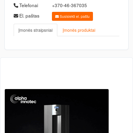
Telefonai
+370-46-367035
El. paštas
Susisiekti el. paštu
Įmonės straipsniai
Įmonės produktai