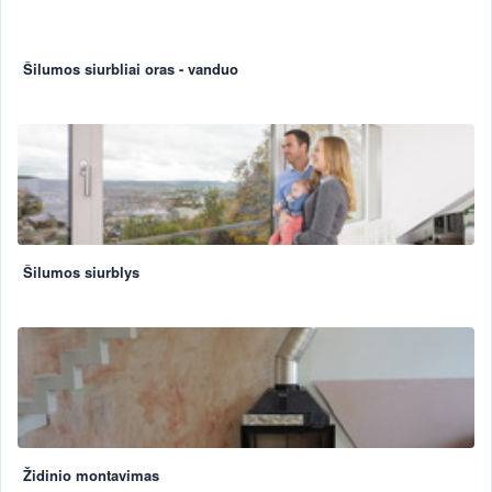
Šilumos siurbliai oras - vanduo
Šilumos siurblys
Židinio montavimas