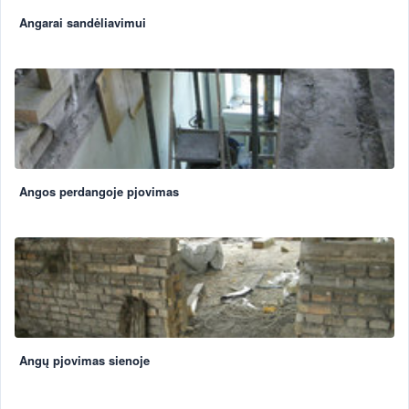
Angarai sandėliavimui
Angos perdangoje pjovimas
Angų pjovimas sienoje