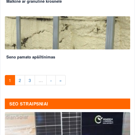
Malkinė ar granulinė krosnelė
Seno pamato apšiltinimas
1
2
3
…
›
»
SEO STRAIPSNIAI