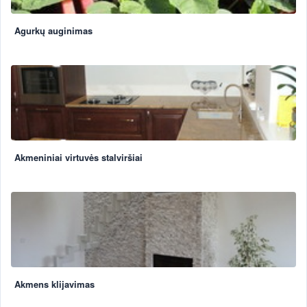
Agurkų auginimas
Akmeniniai virtuvės stalviršiai
Akmens klijavimas