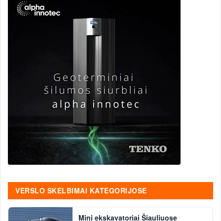
VERSLO SKELBIMAI KATEGORIJOSE
Mini ekskavatoriai Šiauliuose