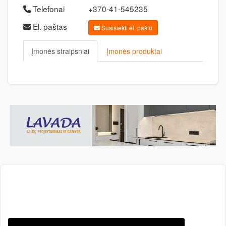
Telefonai
+370-41-545235
El. paštas
Susisiekti el. paštu
Įmonės straipsniai
Įmonės produktai