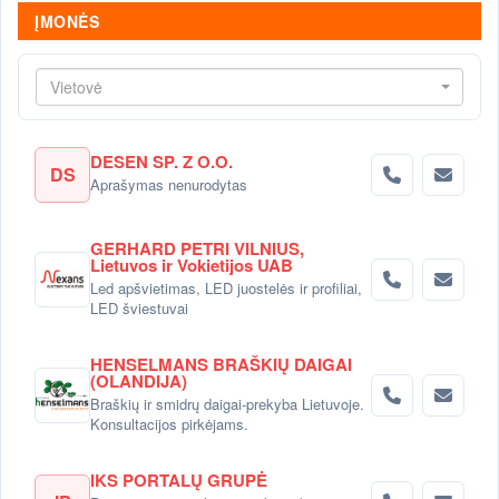
ĮMONĖS
Vietovė
DESEN SP. Z O.O.
DS
Aprašymas nenurodytas
GERHARD PETRI VILNIUS,
Lietuvos ir Vokietijos UAB
Led apšvietimas, LED juostelės ir profiliai,
LED šviestuvai
HENSELMANS BRAŠKIŲ DAIGAI
(OLANDIJA)
Braškių ir smidrų daigai-prekyba Lietuvoje.
Konsultacijos pirkėjams.
IKS PORTALŲ GRUPĖ