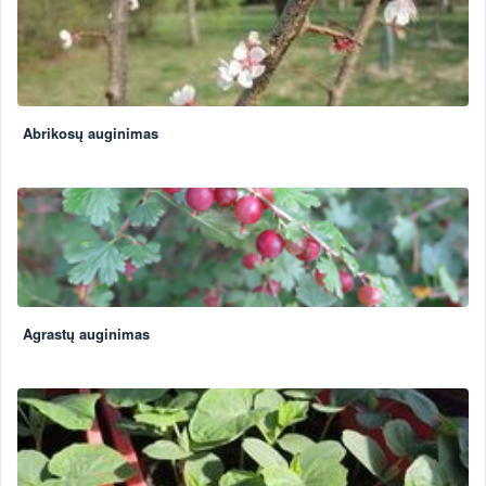
Abrikosų auginimas
Agrastų auginimas