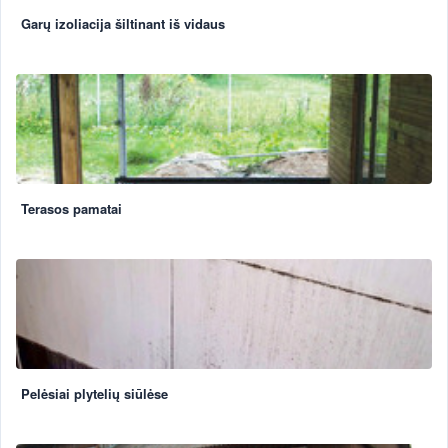
Garų izoliacija šiltinant iš vidaus
Terasos pamatai
Pelėsiai plytelių siūlėse