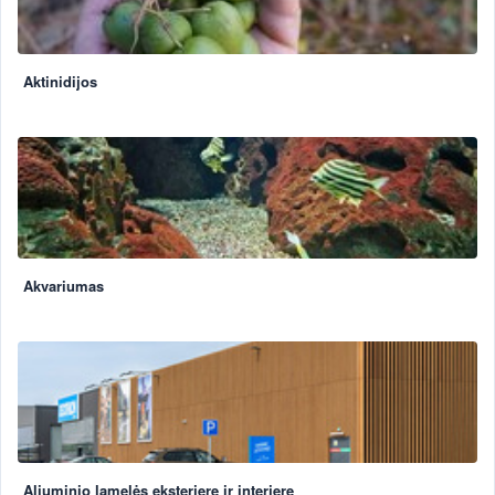
Aktinidijos
Akvariumas
Aliuminio lamelės eksterjere ir interjere