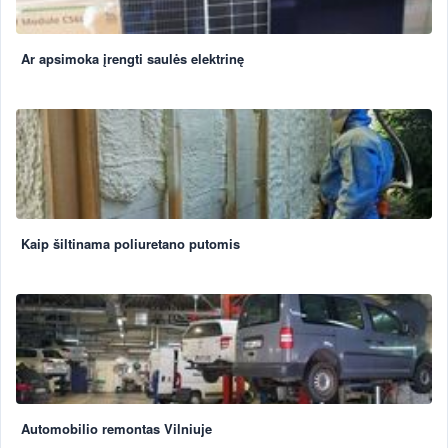
Ar apsimoka įrengti saulės elektrinę
Kaip šiltinama poliuretano putomis
Automobilio remontas Vilniuje