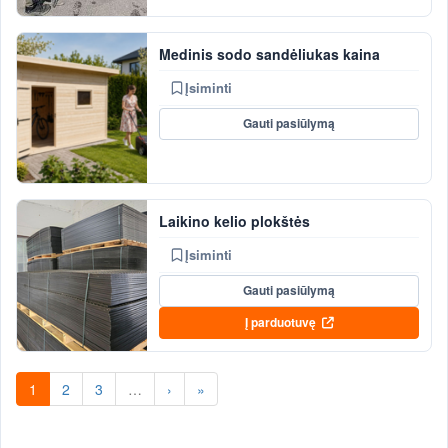
Medinis sodo sandėliukas kaina
Įsiminti
Gauti pasiūlymą
Laikino kelio plokštės
Įsiminti
Gauti pasiūlymą
Į parduotuvę
1
2
3
…
›
»