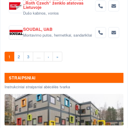
„Roth Czech“ ženklo atstovas
Lietuvoje
Dušo kabinos, vonios
SOUDAL, UAB
Montavimo putos, hermetikai, sandarikliai
1
2
3
…
›
»
STRAIPSNIAI
Instrukciniai straipsniai abėcėlės tvarka