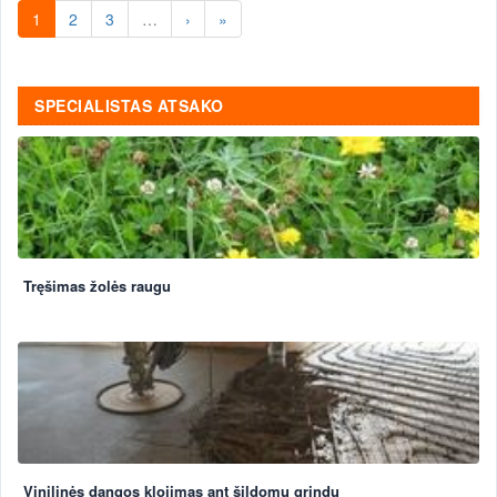
1
2
3
…
›
»
SPECIALISTAS ATSAKO
Tręšimas žolės raugu
Vinilinės dangos klojimas ant šildomų grindų