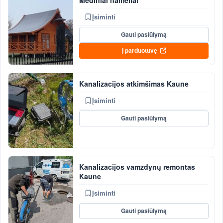
Įsiminti
Gauti pasiūlymą
Į parduotuvę
Kanalizacijos atkimšimas Kaune
Įsiminti
Gauti pasiūlymą
Kanalizacijos vamzdynų remontas
Kaune
Įsiminti
Gauti pasiūlymą