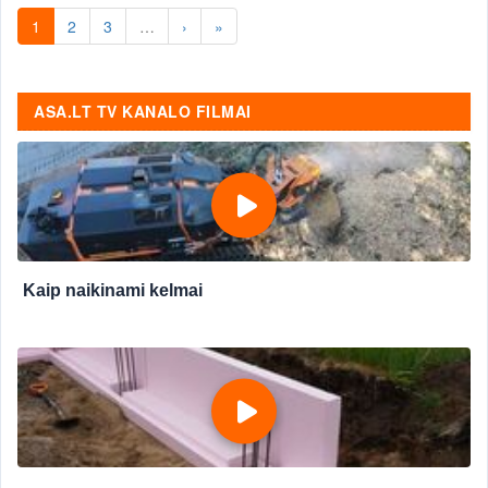
1
2
3
…
›
»
ASA.LT TV KANALO FILMAI
Kaip naikinami kelmai