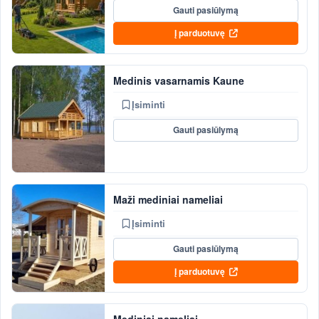
Gauti pasiūlymą
Į parduotuvę
Medinis vasarnamis Kaune
Įsiminti
Gauti pasiūlymą
Maži mediniai nameliai
Įsiminti
Gauti pasiūlymą
Į parduotuvę
Mediniai nameliai