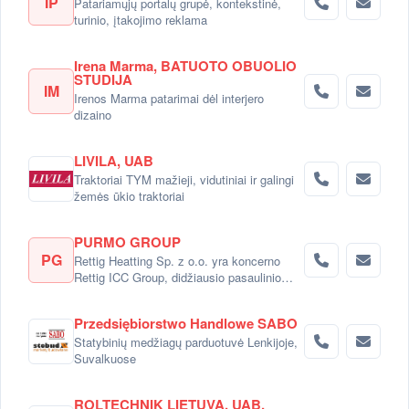
IP
Patariamųjų portalų grupė, kontekstinė,
turinio, įtakojimo reklama
Irena Marma, BATUOTO OBUOLIO
STUDIJA
IM
Irenos Marma patarimai dėl interjero
dizaino
LIVILA, UAB
Traktoriai TYM mažieji, vidutiniai ir galingi
žemės ūkio traktoriai
PURMO GROUP
PG
Rettig Heatting Sp. z o.o. yra koncerno
Rettig ICC Group, didžiausio pasaulinio
radiatorių gamintojo dalimi.
Przedsiębiorstwo Handlowe SABO
Statybinių medžiagų parduotuvė Lenkijoje,
Suvalkuose
ROLTECHNIK LIETUVA, UAB,