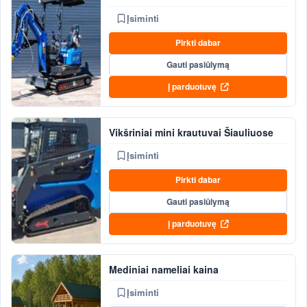
Įsiminti
Pirkti dabar
Gauti pasiūlymą
Į parduotuvę
Vikšriniai mini krautuvai Šiauliuose
Įsiminti
Pirkti dabar
Gauti pasiūlymą
Į parduotuvę
Mediniai nameliai kaina
Įsiminti