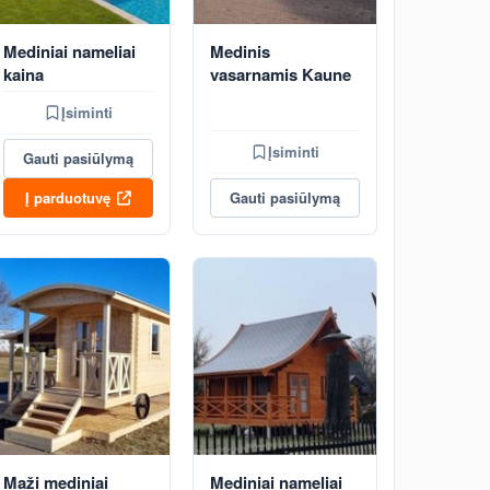
Mediniai nameliai
Medinis
kaina
vasarnamis Kaune
Įsiminti
Įsiminti
Gauti pasiūlymą
Į parduotuvę
Gauti pasiūlymą
Maži mediniai
Mediniai nameliai