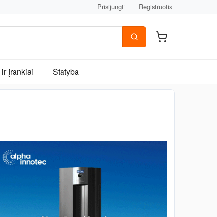
Prisijungti
Registruotis
ir įrankiai
Statyba