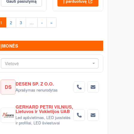
Gauti pasiūlymą
Į parduotuvę
1
2
3
…
›
»
ĮMONĖS
Vietovė
DESEN SP. Z O.O.
DS
Aprašymas nenurodytas
GERHARD PETRI VILNIUS,
Lietuvos ir Vokietijos UAB
Led apšvietimas, LED juostelės
ir profiliai, LED šviestuvai