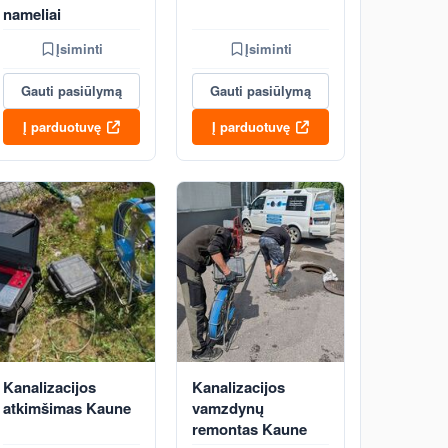
nameliai
Įsiminti
Įsiminti
Gauti pasiūlymą
Gauti pasiūlymą
Į parduotuvę
Į parduotuvę
Kanalizacijos
Kanalizacijos
atkimšimas Kaune
vamzdynų
remontas Kaune