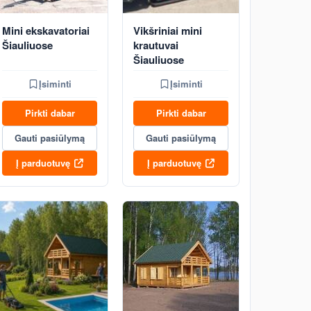
Mini ekskavatoriai
Vikšriniai mini
Šiauliuose
krautuvai
Šiauliuose
Įsiminti
Įsiminti
Pirkti dabar
Pirkti dabar
Gauti pasiūlymą
Gauti pasiūlymą
Į parduotuvę
Į parduotuvę