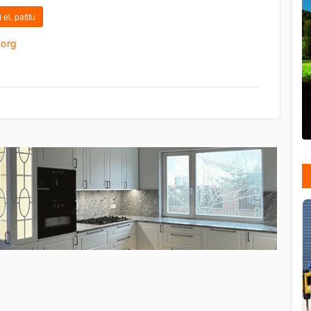
 el. paštu
.org