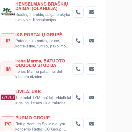
HENSELMANS BRAŠKIŲ
DAIGAI (OLANDIJA)
Braškių ir smidrų daigai-prekyba
Lietuvoje. Konsultacijos
pirkėjams.
IKS PORTALŲ GRUPĖ
IP
Patariamųjų portalų grupė,
kontekstinė, turinio, įtakojimo
reklama
Irena Marma, BATUOTO
OBUOLIO STUDIJA
IM
Irenos Marma patarimai dėl
interjero dizaino
LIVILA, UAB
Traktoriai TYM mažieji, vidutiniai
ir galingi žemės ūkio traktoriai
PURMO GROUP
PG
Rettig Heatting Sp. z o.o. yra
koncerno Rettig ICC Group,