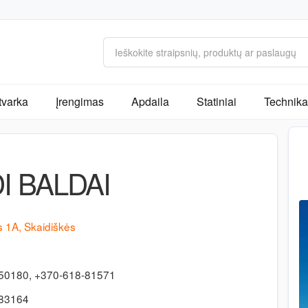
tvarka
Įrengimas
Apdaila
Statiniai
Technika 
I BALDAI
 1A, Skaidiškės
50180, +370-618-81571
383164