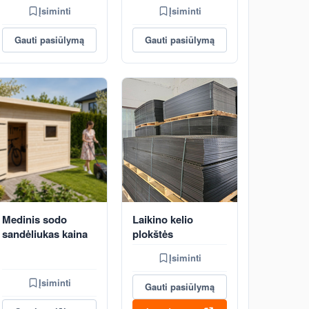
Įsiminti
Įsiminti
Gauti pasiūlymą
Gauti pasiūlymą
Medinis sodo
Laikino kelio
sandėliukas kaina
plokštės
Įsiminti
Įsiminti
Gauti pasiūlymą